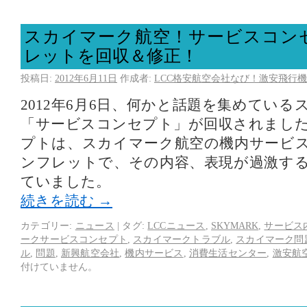
スカイマーク航空！サービスコン
レットを回収＆修正！
投稿日:
2012年6月11日
作成者:
LCC格安航空会社なび！激安飛行機
2012年6月6日、何かと話題を集めてい
「サービスコンセプト」が回収されまし
プトは、スカイマーク航空の機内サービ
ンフレットで、その内容、表現が過激す
ていました。
続きを読む
→
カテゴリー:
ニュース
|
タグ:
LCCニュース
,
SKYMARK
,
サービス
ークサービスコンセプト
,
スカイマークトラブル
,
スカイマーク問
ル
,
問題
,
新興航空会社
,
機内サービス
,
消費生活センター
,
激安航
付けていません。