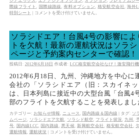
ジアエックス
,
エアアジアオプション
,
オプション
,
プレミアムシ
際線フライト
,
国際線路線
,
有料オプション
,
格安航空会社
,
海外L
特別シート
|
コメントを受け付けていません。
ソラシドエア！台風4号の影響によ
トを欠航！最新の運航状況はソラシ
ページと予約案内センターで確認！
投稿日:
2012年6月18日
作成者:
LCC格安航空会社なび！激安飛行機
2012年6月18日、九州、沖縄地方を中心
会社の「ソラシドエア（旧：スカイネッ
は、日本列島に接近中の大型台風「台風4
部のフライトを欠航することを発表しまし
カテゴリー:
お知らせ情報
,
ニュース
,
国内路線＆国内線
|
タグ:
ソ
ムページ
,
ソラシドエア欠航
,
ソラシド航空
,
フライト状況
,
九州
,
号
,
国内線LCC
,
国内路線
,
悪天候
,
新興航空会社
,
格安航空会社
,
運航情報
,
運航状況
|
コメントを受け付けていません。