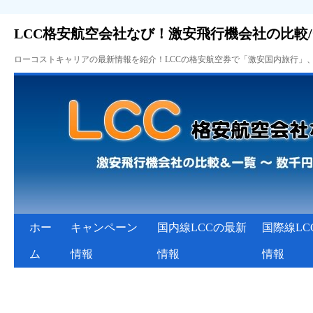
LCC格安航空会社なび！激安飛行機会社の比較
ローコストキャリアの最新情報を紹介！LCCの格安航空券で「激安国内旅行」
ホー
キャンペーン
国内線LCCの最新
国際線LC
ム
情報
情報
情報