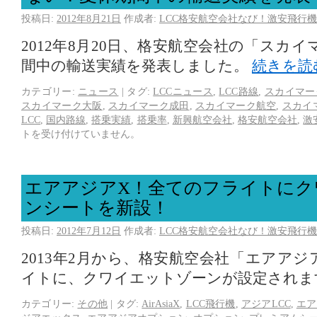
投稿日:
2012年8月21日
作成者:
LCC格安航空会社なび！激安飛行機
2012年8月20日、格安航空会社の「スカ
間中の輸送実績を発表しました。
続きを読
カテゴリー:
ニュース
|
タグ:
LCCニュース
,
LCC路線
,
スカイマー
スカイマーク大阪
,
スカイマーク成田
,
スカイマーク航空
,
スカイ
LCC
,
国内路線
,
搭乗実績
,
搭乗率
,
新興航空会社
,
格安航空会社
,
激
トを受け付けていません。
エアアジアX！全てのフライトにク
ンシートを新設！
投稿日:
2012年7月12日
作成者:
LCC格安航空会社なび！激安飛行機
2013年2月から、格安航空会社「エアア
イトに、クワイエットゾーンが設定されま
カテゴリー:
その他
|
タグ:
AirAsiaX
,
LCC飛行機
,
アジアLCC
,
エア