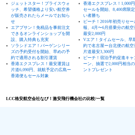
ジェットスター！プライスウォ
香港エクスプレス！1,000
ッチ、希望価格より安い航空券
セールを開始、8,400席限
が販売されたらメールでお知ら
い者勝ち
せ
ピーチ！2016年初売りセー
エアプサン！免税品を事前注文
報、4月〜6月搭乗分の航空
できるオンラインショップを開
最安2,000円
設、購入特典も充実
Vエア！タイムセール、早
ソラシドエア！バーゲンシリー
約で名古屋ー台北便の航空
ズの予約受付を開始、早めの予
片道最安3,300円
約で適用される割引運賃
ピーチ！宿泊予約促進キャ
香港エクスプレス！最安運賃は
ーン、抽選で2,000円相当
片道6,090円、就航予定の広島ー
ントプレゼント
香港便もセール対象
LCC格安航空会社なび！激安飛行機会社の比較/一覧