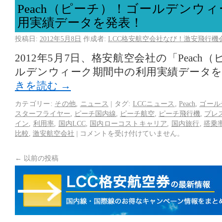
Peach（ピーチ）！ゴールデンウ
用実績データを発表！
投稿日:
2012年5月8日
作成者:
LCC格安航空会社なび！激安飛行機
2012年5月7日、格安航空会社の「Peac
ルデンウィーク期間中の利用実績データ
きを読む
→
カテゴリー:
その他
,
ニュース
|
タグ:
LCCニュース
,
Peach
,
ゴール
スターフライヤー
,
ピーチ国内線
,
ピーチ航空
,
ピーチ飛行機
,
プレ
イン
,
利用率
,
国内LCC
,
国内ローコストキャリア
,
国内旅行
,
搭乗
比較
,
激安航空会社
|
コメントを受け付けていません。
←
以前の投稿