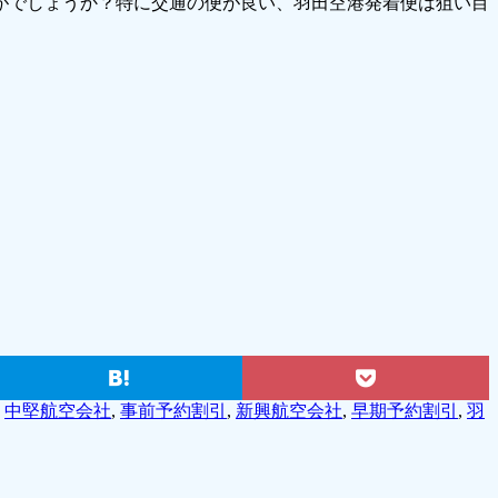
がでしょうか？特に交通の便が良い、羽田空港発着便は狙い目
,
中堅航空会社
,
事前予約割引
,
新興航空会社
,
早期予約割引
,
羽