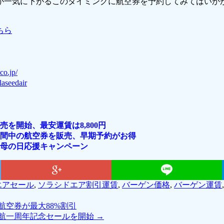
が一気に下がるこのタイミングに航空券を予約してみてはいか
ちら
co.jp/
olaseedair
を開始、最安運賃は8,800円
期間中の航空券を販売、早期予約がお得
母の日応援キャンペーン
エアセール
,
ソラシドエア割引運賃
,
バーゲン価格
,
バーゲン運賃
空券が最大88%割引
就航一周年記念セールを開始
→