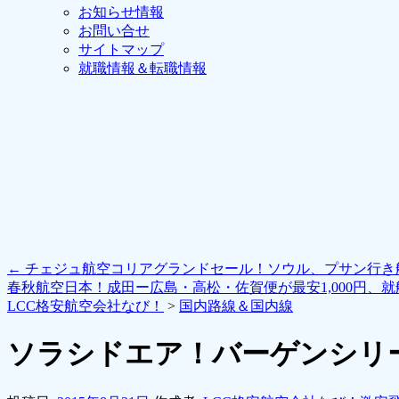
お知らせ情報
お問い合せ
サイトマップ
就職情報＆転職情報
←
チェジュ航空コリアグランドセール！ソウル、プサン行き航
春秋航空日本！成田ー広島・高松・佐賀便が最安1,000円、
LCC格安航空会社なび！
>
国内路線＆国内線
ソラシドエア！バーゲンシリ