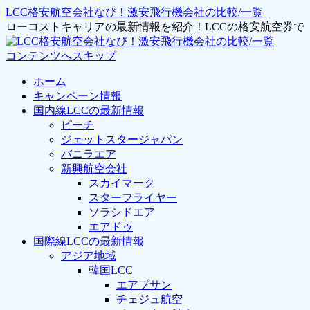
LCC格安航空会社なび！激安飛行機会社の比較/一覧
ローコストキャリアの最新情報を紹介！LCCの格安航空券
コンテンツへスキップ
ホーム
キャンペーン情報
国内線LCCの最新情報
ピーチ
ジェットスタージャパン
バニラエア
新興航空会社
スカイマーク
スターフライヤー
ソラシドエア
エアドゥ
国際線LCCの最新情報
アジア地域
韓国LCC
エアプサン
チェジュ航空