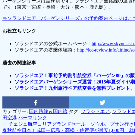
バーゲンシリーズは話が別です。ソラシドエア全路線の運賃
です（東京ー宮崎・長崎・大分・熊本・鹿児島）。
⇒ソラシドエア「バーゲンシリーズ」の予約案内ページはこ
お役立ちリンク
ソラシドエアの公式ホームページ：
http://www.skynetasia.
ソラシドエアの搭乗体験談：
http://lcc-review.info/airline/s
過去の関連記事
ソラシドエア！事前予約割引航空券「バーゲン80」の販売
ソラシドエアバーゲンシリーズ運賃！2015年夏ダイヤ
ソラシドエア！九州旅行ペア航空券を無料プレゼント、
カテゴリー:
国内路線＆国内線
タグ:
ソラシドエア
,
ソラシド
田空港
パーマリンク
←
チェジュ航空コリアグランドセール！ソウル、プサン行き航
春秋航空日本！成田ー広島・高松・佐賀便が最安1,000円、