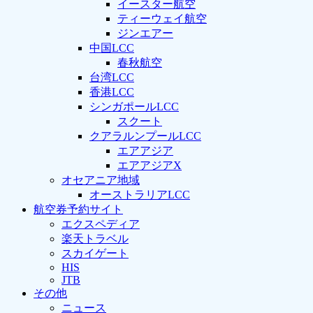
イースター航空
ティーウェイ航空
ジンエアー
中国LCC
春秋航空
台湾LCC
香港LCC
シンガポールLCC
スクート
クアラルンプールLCC
エアアジア
エアアジアX
オセアニア地域
オーストラリアLCC
航空券予約サイト
エクスペディア
楽天トラベル
スカイゲート
HIS
JTB
その他
ニュース