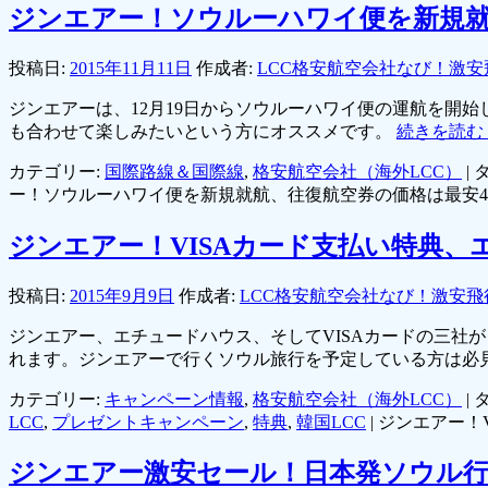
ジンエアー！ソウルーハワイ便を新規就
投稿日:
2015年11月11日
作成者:
LCC格安航空会社なび！激安
ジンエアーは、12月19日からソウルーハワイ便の運航を開
も合わせて楽しみたいという方にオススメです。
続きを読む
カテゴリー:
国際路線＆国際線
,
格安航空会社（海外LCC）
|
タ
ー！ソウルーハワイ便を新規就航、往復航空券の価格は最安45
ジンエアー！VISAカード支払い特典
投稿日:
2015年9月9日
作成者:
LCC格安航空会社なび！激安飛
ジンエアー、エチュードハウス、そしてVISAカードの三社
れます。ジンエアーで行くソウル旅行を予定している方は必
カテゴリー:
キャンペーン情報
,
格安航空会社（海外LCC）
|
タ
LCC
,
プレゼントキャンペーン
,
特典
,
韓国LCC
|
ジンエアー！
ジンエアー激安セール！日本発ソウル行