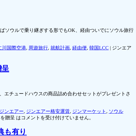
ればソウルで乗り継ぎする形でもOK、経由ついでにソウル旅行
仁川国際空港
,
周遊旅行
,
就航計画
,
経由便
,
韓国LCC
|
ジンエア
贈呈
に、エチュードハウスの商品詰め合わせセットがプレゼントさ
ジンエアー
,
ジンエアー格安運賃
,
ジンマーケット
,
ソウル
を贈呈 は
コメントを受け付けていません。
典も有り