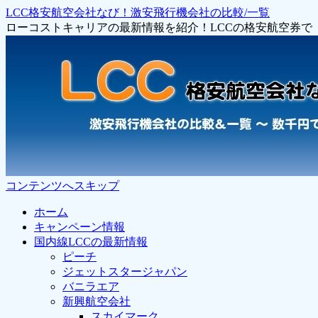
LCC格安航空会社なび！激安飛行機会社の比較/一覧
ローコストキャリアの最新情報を紹介！LCCの格安航空券
コンテンツへスキップ
ホーム
キャンペーン情報
国内線LCCの最新情報
ピーチ
ジェットスタージャパン
バニラエア
新興航空会社
スカイマーク