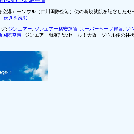
飛行機会社の比較/一覧
際空港）ーソウル（仁川国際空港）便の新規就航を記念したセー
。
続きを読む
→
グ:
ジンエアー
,
ジンエアー格安運賃
,
スーパーセーブ運賃
,
ソウ
西国際空港
|
ジンエアー就航記念セール！大阪ーソウル便の往復航