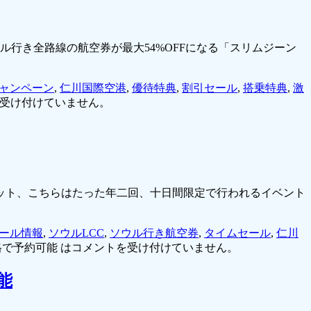
行き全路線の航空券が最大54%OFFになる「スリムジーン
ャンペーン
,
仁川国際空港
,
優待特典
,
割引セール
,
搭乗特典
,
激
受け付けていません。
ット、こちらはたった年二回、十日間限定で行われるイベント
ール情報
,
ソウルLCC
,
ソウル行き航空券
,
タイムセール
,
仁川
で予約可能 は
コメントを受け付けていません。
能