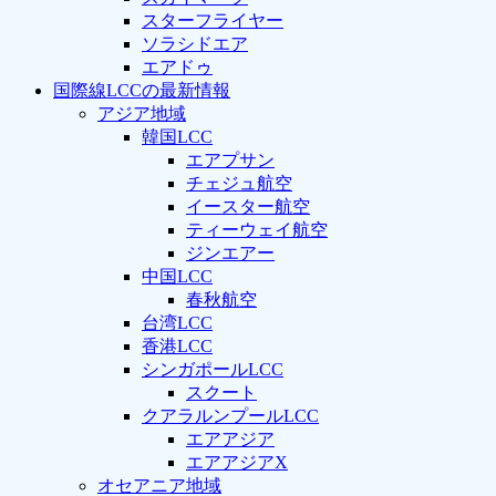
スターフライヤー
ソラシドエア
エアドゥ
国際線LCCの最新情報
アジア地域
韓国LCC
エアプサン
チェジュ航空
イースター航空
ティーウェイ航空
ジンエアー
中国LCC
春秋航空
台湾LCC
香港LCC
シンガポールLCC
スクート
クアラルンプールLCC
エアアジア
エアアジアX
オセアニア地域