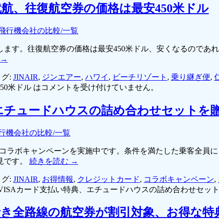
航、往復航空券の価格は最安450米ドル
飛行機会社の比較/一覧
始します。往復航空券の価格は最安450米ドル、安くなるのであ
→
グ:
JINAIR
,
ジンエアー
,
ハワイ
,
ビーチリゾート
,
乗り継ぎ便
,
0米ドル は
コメントを受け付けていません。
、エチュードハウスの詰め合わせセットを
行機会社の比較/一覧
がコラボキャンペーンを実施中です。条件を満たした乗客全員
見です。
続きを読む
→
グ:
JINAIR
,
お得情報
,
クレジットカード
,
コラボキャンペーン
,
VISAカード支払い特典、エチュードハウスの詰め合わせセット
き全路線の航空券が割引対象、お得な特