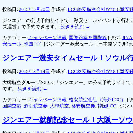
投稿日:
2015年5月20日
作成者:
LCC格安航空会社なび！激安
ジンエアーの公式予約サイトで、激安セールイベントが行われ
ズ運賃」で予約できます。
続きを読む
→
カテゴリー:
キャンペーン情報
,
国際路線＆国際線
|
タグ:
JINA
安セール
,
韓国LCC
|
ジンエアー激安セール！日本発ソウル行
ジンエアー激安タイムセール！ソウル行
投稿日:
2015年3月14日
作成者:
LCC格安航空会社なび！激安
大韓航空グループのLCC「ジンエアー」の公式予約サイト
です。
続きを読む
→
カテゴリー:
キャンペーン情報
,
格安航空会社（海外LCC）
|
タ
国際空港
,
割引航空券
,
大韓航空
,
格安航空券
,
韓国LCC
|
ジン
ジンエアー就航記念セール！大阪ーソウル