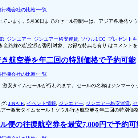
飛行機会社の比較/一覧
ています。5月30日までのセール期間中は、アジア各地発ソウル
IR
,
ジンエアー
,
ジンエアー格安運賃
,
ソウルLCC
,
プレゼントキ
き全路線の航空券が割引対象、お得な特典も有り は
コメントを
き航空券を年二回の特別価格で予約可能
飛行機会社の比較/一覧
で、激安タイムセールが行われます。セールの名称はジンマーケ
グ:
JINAIR
,
イベント情報
,
ジンエアー
,
ジンエアー格安運賃
,
セ
エアー激安タイムセール！ソウル行き航空券を年二回の特別価格
便の往復航空券を最安7,000円で予約可