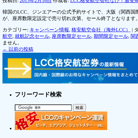
投稿日:
2015年2月16日
作成者:
LCC格安航空会社なび！激安
韓国のLCC、ジンエアーの公式予約サイトで、大阪（関西国
が、座席数限定設定で売り切れ次第、セール終了となります
カテゴリー:
キャンペーン情報
,
格安航空会社（海外LCC）
|
タ
航空
,
就航記念セール
,
座席数限定セール
,
期間限定セール
,
関
ません。
←
以前の投稿
フリーワード検索