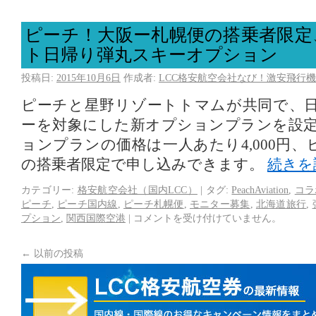
ピーチ！大阪ー札幌便の搭乗者限定
ト日帰り弾丸スキーオプション
投稿日:
2015年10月6日
作成者:
LCC格安航空会社なび！激安飛行機
ピーチと星野リゾートトマムが共同で、
ーを対象にした新オプションプランを設
ョンプランの価格は一人あたり4,000円
の搭乗者限定で申し込みできます。
続きを
カテゴリー:
格安航空会社（国内LCC）
|
タグ:
PeachAviation
,
コラ
ピーチ
,
ピーチ国内線
,
ピーチ札幌便
,
モニター募集
,
北海道旅行
,
プション
,
関西国際空港
|
コメントを受け付けていません。
←
以前の投稿