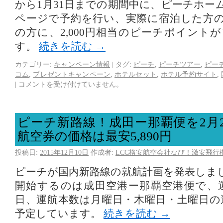
から1月31日までの期間中に、ピーチホー
ページで予約を行い、実際に宿泊した方の
の方に、2,000円相当のピーチポイント
す。
続きを読む
→
カテゴリー:
キャンペーン情報
|
タグ:
ピーチ
,
ピーチツアー
,
ピー
コム
,
プレゼントキャンペーン
,
ホテルセット
,
ホテル予約サイト
,
|
コメントを受け付けていません。
ピーチ新路線！成田ー那覇便を2月
航空券の価格は最安5,890円
投稿日:
2015年12月10日
作成者:
LCC格安航空会社なび！激安飛行
ピーチが国内新路線の就航計画を発表しま
開始するのは成田空港ー那覇空港便で、運
日、運航本数は月曜日・木曜日・土曜日の週
予定しています。
続きを読む
→