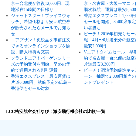
京ー台北便が往復12,000円、現
京・名古屋・大阪ーマニラ
地滞在15時間の日帰り
順次就航、運賃は最安8,50
ジェットスター！プライスウォ
香港エクスプレス！1,000
ッチ、希望価格より安い航空券
セールを開始、8,400席限
が販売されたらメールでお知ら
い者勝ち
せ
ピーチ！2016年初売りセー
エアプサン！免税品を事前注文
報、4月〜6月搭乗分の航空
できるオンラインショップを開
最安2,000円
設、購入特典も充実
Vエア！タイムセール、早
ソラシドエア！バーゲンシリー
約で名古屋ー台北便の航空
ズの予約受付を開始、早めの予
片道最安3,300円
約で適用される割引運賃
ピーチ！宿泊予約促進キャ
香港エクスプレス！最安運賃は
ーン、抽選で2,000円相当
片道6,090円、就航予定の広島ー
ントプレゼント
香港便もセール対象
LCC格安航空会社なび！激安飛行機会社の比較/一覧