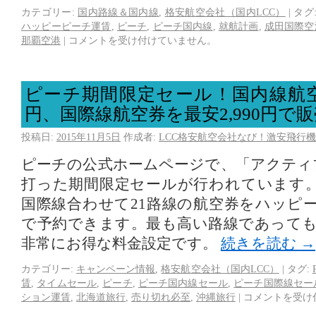
カテゴリー:
国内路線＆国内線
,
格安航空会社（国内LCC）
|
タグ
ハッピーピーチ運賃
,
ピーチ
,
ピーチ国内線
,
就航計画
,
成田国際空
那覇空港
|
コメントを受け付けていません。
ピーチ期間限定セール！国内線航空券
円、国際線航空券を最安2,990円で
投稿日:
2015年11月5日
作成者:
LCC格安航空会社なび！激安飛行機
ピーチの公式ホームページで、「アクティブW
打った期間限定セールが行われています
国際線合わせて21路線の航空券をハッピ
で予約できます。最も高い路線であっても片
非常にお得な料金設定です。
続きを読む
→
カテゴリー:
キャンペーン情報
,
格安航空会社（国内LCC）
|
タグ:
賃
,
タイムセール
,
ピーチ
,
ピーチ国内線セール
,
ピーチ国際線セー
ション運賃
,
北海道旅行
,
売り切れ必至
,
沖縄旅行
|
コメントを受け