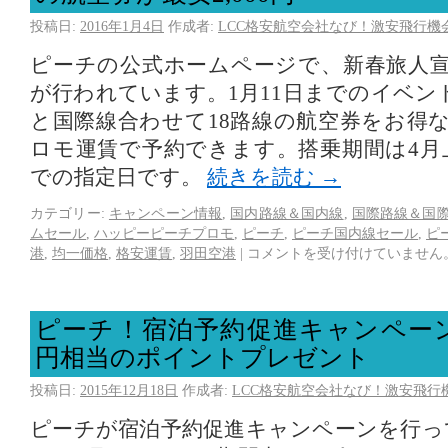
投稿日:
2016年1月4日
作成者:
LCC格安航空会社なび！激安飛行機
ピーチの公式ホームページで、新春旅人
が行われています。1月11日までのイベン
と国際線合わせて18路線の航空券をお得
ロモ運賃で予約できます。搭乗期間は4月
での指定日です。
続きを読む
→
カテゴリー:
キャンペーン情報
,
国内路線＆国内線
,
国際路線＆国
ムセール
,
ハッピーピーチプロモ
,
ピーチ
,
ピーチ国内線セール
,
ピ
港
,
均一価格
,
格安運賃
,
羽田空港
|
コメントを受け付けていません
ピーチ！宿泊予約促進キャンペーン、
円相当のポイントプレゼント
投稿日:
2015年12月18日
作成者:
LCC格安航空会社なび！激安飛行
ピーチが宿泊予約促進キャンペーンを行って