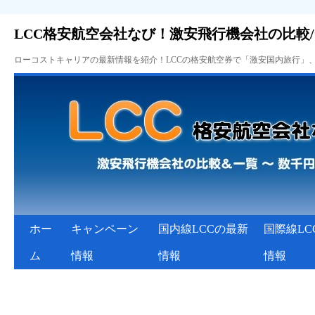
LCC格安航空会社なび！激安飛行機会社の比較
ローコストキャリアの最新情報を紹介！LCCの格安航空券で「激安国内旅行」
ホー
キャンペーン
国内線LCCの最新
国際線LC
ム
情報
情報
情報