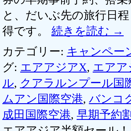
と、だいぶ先の旅行日程
得です。
続きを読む
→
カテゴリー:
キャンペー
グ:
エアアジアX
,
エアア
ル
,
クアラルンプール国
ムアン国際空港
,
バンコ
成田国際空港
,
早期予約
エアアジア半額セール！