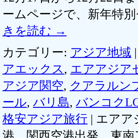
ームページで、新年特別
きを読む
→
カテゴリー:
アジア地域
|
アエックス
,
エアアジア
アジア関空
,
クアラルン
ール
,
バリ島
,
バンコクL
格安アジア旅行
|
エアア
港、関西空港出発、東南