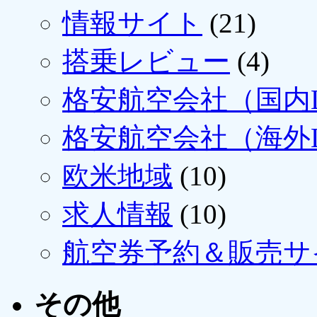
情報サイト
(21)
搭乗レビュー
(4)
格安航空会社（国内L
格安航空会社（海外L
欧米地域
(10)
求人情報
(10)
航空券予約＆販売サ
その他