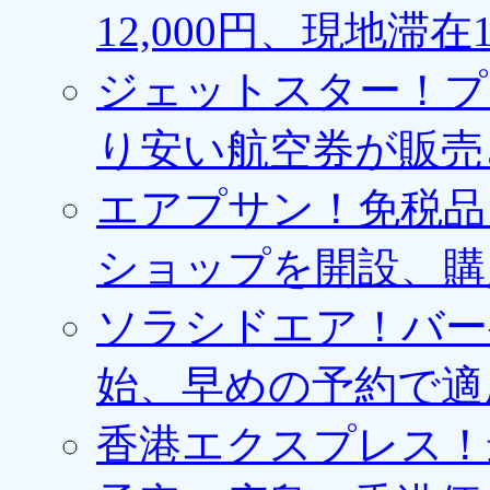
12,000円、現地滞
ジェットスター！プ
り安い航空券が販売
エアプサン！免税品
ショップを開設、購
ソラシドエア！バー
始、早めの予約で適
香港エクスプレス！最