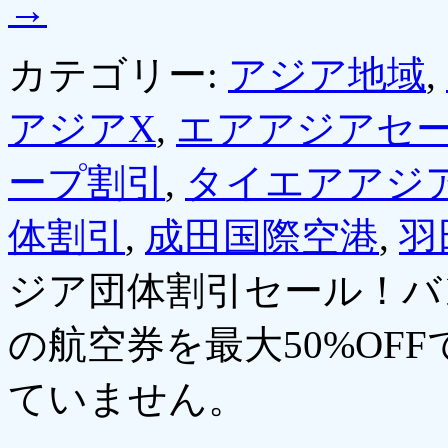
→
カテゴリー:
アジア地域
,
アジアX
,
エアアジアセ
ープ割引
,
タイエアアジ
体割引
,
成田国際空港
,
羽
ジア団体割引セール！バ
の航空券を最大50%OFF
ていません。