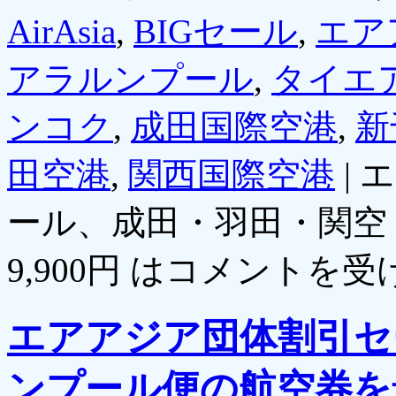
AirAsia
,
BIGセール
,
エア
アラルンプール
,
タイエ
ンコク
,
成田国際空港
,
新
田空港
,
関西国際空港
|
エ
ール、成田・羽田・関空
9,900円 は
コメントを受
エアアジア団体割引セ
ンプール便の航空券を最