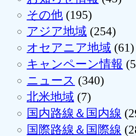
その他
(195)
アジア地域
(254)
オセアニア地域
(61)
キャンペーン情報
(5
ニュース
(340)
北米地域
(7)
国内路線＆国内線
(2
国際路線＆国際線
(2