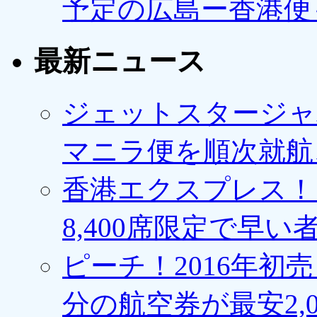
予定の広島ー香港便
最新ニュース
ジェットスタージャ
マニラ便を順次就航、
香港エクスプレス！1
8,400席限定で早い
ピーチ！2016年初
分の航空券が最安2,0