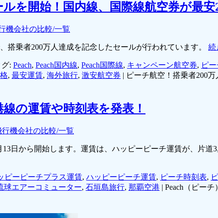
ルを開始！国内線、国際線航空券が最安2,
行機会社の比較/一覧
で、搭乗者200万人達成を記念したセールが行われています。
続
グ:
Peach
,
Peach国内線
,
Peach国際線
,
キャンペーン航空券
,
ピー
格
,
最安運賃
,
海外旅行
,
激安航空券
|
ピーチ航空！搭乗者200万
空港線の運賃や時刻表を発表！
飛行機会社の比較/一覧
13日から開始します。運賃は、ハッピーピーチ運賃が、片道3,290
ッピーピーチプラス運賃
,
ハッピーピーチ運賃
,
ピーチ時刻表
,
琉球エアーコミューター
,
石垣島旅行
,
那覇空港
|
Peach（ピ