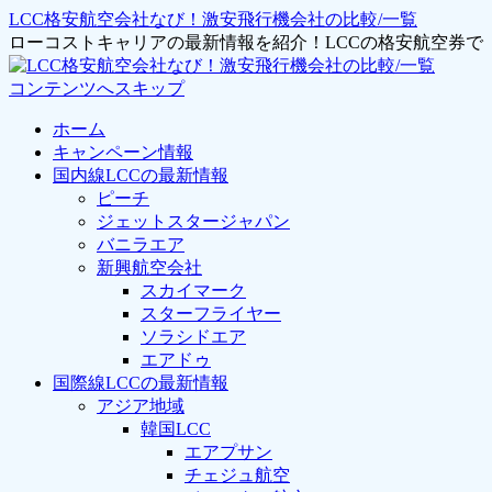
LCC格安航空会社なび！激安飛行機会社の比較/一覧
ローコストキャリアの最新情報を紹介！LCCの格安航空券
コンテンツへスキップ
ホーム
キャンペーン情報
国内線LCCの最新情報
ピーチ
ジェットスタージャパン
バニラエア
新興航空会社
スカイマーク
スターフライヤー
ソラシドエア
エアドゥ
国際線LCCの最新情報
アジア地域
韓国LCC
エアプサン
チェジュ航空