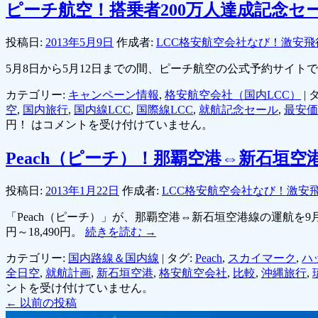
ピーチ航空！搭乗者200万人達成記念セー
投稿日:
2013年5月9日
作成者:
LCC格安航空会社なび！激安飛
5月8日から5月12日までの間、ピーチ航空の公式予約サイト
カテゴリー:
キャンペーン情報
,
格安航空会社（国内LCC）
|
タ
空
,
国内旅行
,
国内線LCC
,
国際線LCC
,
就航記念セール
,
最安価
円！ は
コメントを受け付けていません。
Peach（ピーチ）！那覇空港⇔新石垣
投稿日:
2013年1月22日
作成者:
LCC格安航空会社なび！激安
「Peach（ピーチ）」が、那覇空港⇔新石垣空港線の運航を9月
円～18,490円。
続きを読む
→
カテゴリー:
国内路線＆国内線
|
タグ:
Peach
,
スカイマーク
,
ハ
全日空
,
就航計画
,
新石垣空港
,
格安航空会社
,
比較
,
沖縄旅行
,
ントを受け付けていません。
←
以前の投稿