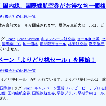
ル！国内線、国際線航空券がお得な均一価格
飛行機会社の比較/一覧
休み直前大セールが開催されます。夏休み直前大セールは、ピーチの
グ:
Peach
,
PeachAviation
,
キャンペーン航空券
,
セール航空券
,
セ
,
国際線LCC
,
均一価格
,
期間限定セール
,
格安航空券
,
激安旅行
,
ていません。
ンペーン「よりどり桃セール」を開始！
飛行機会社の比較/一覧
「よりどり桃セール」が行われています。よりどり桃セールは、
国際線
|
タグ:
Peach
,
キャンペーン運賃
,
ハッピーピーチプロモ
山便
,
国内線航空券
,
国際線航空券
,
早割プラン
,
早期予約セール
,
せん。