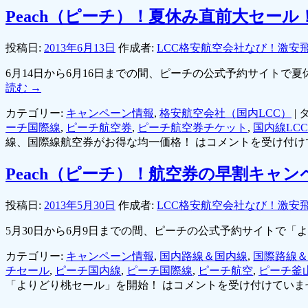
Peach（ピーチ）！夏休み直前大セー
投稿日:
2013年6月13日
作成者:
LCC格安航空会社なび！激安
6月14日から6月16日までの間、ピーチの公式予約サイトで夏
読む
→
カテゴリー:
キャンペーン情報
,
格安航空会社（国内LCC）
|
タ
ーチ国際線
,
ピーチ航空券
,
ピーチ航空券チケット
,
国内線LCC
線、国際線航空券がお得な均一価格！ は
コメントを受け付け
Peach（ピーチ）！航空券の早割キャ
投稿日:
2013年5月30日
作成者:
LCC格安航空会社なび！激安
5月30日から6月9日までの間、ピーチの公式予約サイトで
カテゴリー:
キャンペーン情報
,
国内路線＆国内線
,
国際路線＆
チセール
,
ピーチ国内線
,
ピーチ国際線
,
ピーチ航空
,
ピーチ釜
「よりどり桃セール」を開始！ は
コメントを受け付けていま