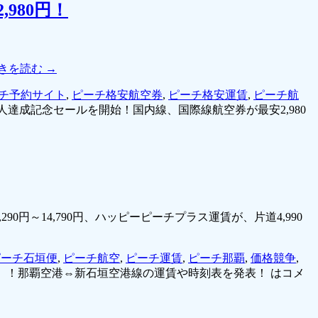
980円！
きを読む
→
チ予約サイト
,
ピーチ格安航空券
,
ピーチ格安運賃
,
ピーチ航
人達成記念セールを開始！国内線、国際線航空券が最安2,980
円～14,790円、ハッピーピーチプラス運賃が、片道4,990
ピーチ石垣便
,
ピーチ航空
,
ピーチ運賃
,
ピーチ那覇
,
価格競争
,
ーチ）！那覇空港⇔新石垣空港線の運賃や時刻表を発表！ は
コメ