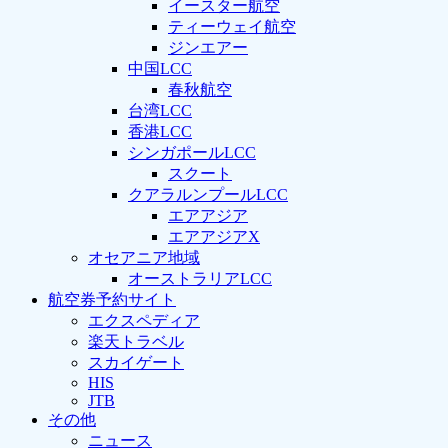
イースター航空
ティーウェイ航空
ジンエアー
中国LCC
春秋航空
台湾LCC
香港LCC
シンガポールLCC
スクート
クアラルンプールLCC
エアアジア
エアアジアX
オセアニア地域
オーストラリアLCC
航空券予約サイト
エクスペディア
楽天トラベル
スカイゲート
HIS
JTB
その他
ニュース