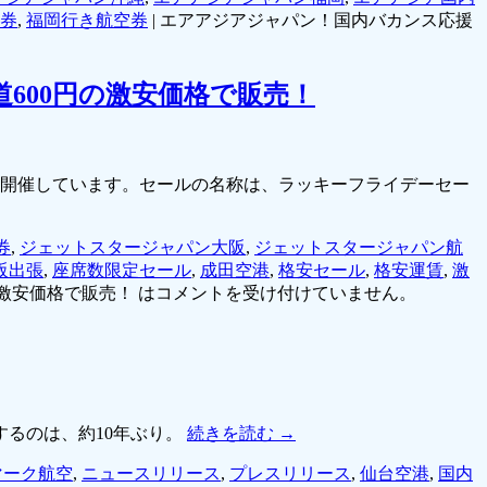
券
,
福岡行き航空券
|
エアアジアジャパン！国内バカンス応援
600円の激安価格で販売！
を開催しています。セールの名称は、ラッキーフライデーセー
券
,
ジェットスタージャパン大阪
,
ジェットスタージャパン航
阪出張
,
座席数限定セール
,
成田空港
,
格安セール
,
格安運賃
,
激
激安価格で販売！ は
コメントを受け付けていません。
るのは、約10年ぶり。
続きを読む
→
マーク航空
,
ニュースリリース
,
プレスリリース
,
仙台空港
,
国内