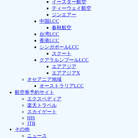
イースター航空
ティーウェイ航空
ジンエアー
中国LCC
春秋航空
台湾LCC
香港LCC
シンガポールLCC
スクート
クアラルンプールLCC
エアアジア
エアアジアX
オセアニア地域
オーストラリアLCC
航空券予約サイト
エクスペディア
楽天トラベル
スカイゲート
HIS
JTB
その他
ニュース