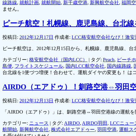
線路線
,
就航計画
,
就航開始
,
新千歳空港
,
新興航空会社
,
福岡空
ません。
ピーチ航空！札幌線、鹿児島線、台北線
投稿日:
2012年12月17日
作成者:
LCC格安航空会社なび！激安
ピーチ航空は、2012年12月15日から、札幌線、鹿児島線、
カテゴリー:
格安航空会社（国内LCC）
|
タグ:
Peach
,
ピーチ
島便
,
フライトスケジュール
,
国内LCC航空会社
,
国内線路線
,
台北線を1便づつ増便！合わせて、運航ダイヤの変更も！ は
AIRDO（エアドゥ）！釧路空港⇔羽田
投稿日:
2012年12月13日
作成者:
LCC格安航空会社なび！激安
「AIRDO（エアドゥ）」は、釧路空港⇔羽田空港線の運航を
カテゴリー:
ニュース
|
タグ:
AIRDO
,
AIRDO羽田
,
LCCニュー
航開始
,
新興航空会社
,
株式会社エアドゥー
,
羽田空港
,
運航ス
を受け付けていません。