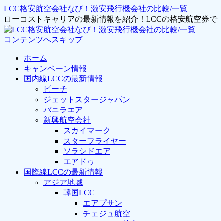
LCC格安航空会社なび！激安飛行機会社の比較/一覧
ローコストキャリアの最新情報を紹介！LCCの格安航空券
コンテンツへスキップ
ホーム
キャンペーン情報
国内線LCCの最新情報
ピーチ
ジェットスタージャパン
バニラエア
新興航空会社
スカイマーク
スターフライヤー
ソラシドエア
エアドゥ
国際線LCCの最新情報
アジア地域
韓国LCC
エアプサン
チェジュ航空