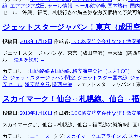
線
,
エアアジア成田
,
セール情報
,
セール航空券
,
国内旅行
,
国内
セール！沖縄、福岡、札幌行きの航空券を激安価格で予約可能
ジェットスタージャパン！東京（成田空
投稿日:
2013年1月18日
作成者:
LCC格安航空会社なび！激安
ジェットスタージャパンが、東京（成田空港）⇒大阪（関西空
ル。
続きを読む
→
カテゴリー:
国内路線＆国内線
,
格安航空会社（国内LCC）
|
タ
空
,
ジェットスタージャパン関空
,
ジェットスター国内線
,
ジェ
安セール
,
激安航空券
,
関西空港
|
ジェットスタージャパン！東
スカイマーク！仙台⇔札幌線、仙台⇔福
投稿日:
2013年1月10日
作成者:
LCC格安航空会社なび！激安
スカイマークは、仙台⇔札幌線、仙台⇔福岡線の就航を計画
カテゴリー:
ニュース
|
タグ:
スカイマークエアラインズ
,
スカ