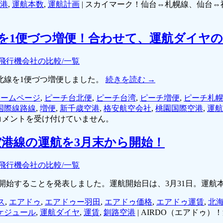
港
,
運航本数
,
運航計画
|
スカイマーク！仙台⇔札幌線、仙台⇔
を1便づつ増便！合わせて、運航ダイヤ
飛行機会社の比較/一覧
台北線を1便づつ増便しました。
続きを読む
→
ホームページ
,
ピーチ台北便
,
ピーチ台湾
,
ピーチ増便
,
ピーチ札
国際線路線
,
増便
,
新千歳空港
,
格安航空会社
,
桃園国際空港
,
運航
コメントを受け付けていません。
空港線の運航を3月末から開始！
飛行機会社の比較/一覧
開始することを発表しました。運航開始日は、3月31日。運航
ス
,
エアドゥ
,
エアドゥー羽田
,
エアドゥ価格
,
エアドゥ運賃
,
北
ケジュール
,
運航ダイヤ
,
運賃
,
釧路空港
|
AIRDO（エアドゥ）