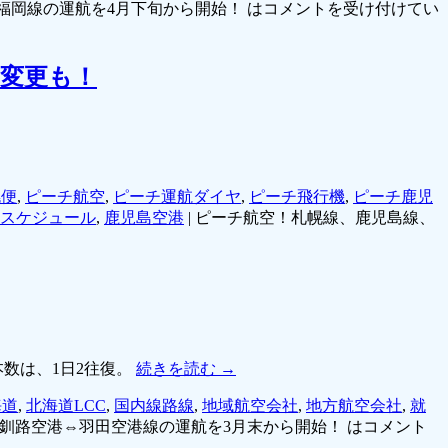
福岡線の運航を4月下旬から開始！ は
コメントを受け付けてい
の変更も！
幌便
,
ピーチ航空
,
ピーチ運航ダイヤ
,
ピーチ飛行機
,
ピーチ鹿児
スケジュール
,
鹿児島空港
|
ピーチ航空！札幌線、鹿児島線、
本数は、1日2往復。
続きを読む
→
海道
,
北海道LCC
,
国内線路線
,
地域航空会社
,
地方航空会社
,
就
！釧路空港⇔羽田空港線の運航を3月末から開始！ は
コメント