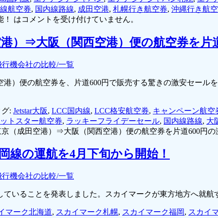
線航空券
,
国内線路線
,
成田空港
,
札幌行き航空券
,
沖縄行き航空
！ は
コメントを受け付けていません。
港）⇒大阪（関西空港）便の航空券を片道
飛行機会社の比較/一覧
港）便の航空券を、片道600円で販売する驚きの激安セール
グ:
Jetstar大阪
,
LCC国内線
,
LCC格安航空券
,
キャンペーン航空
ットスター航空券
,
ラッキーフライデーセール
,
国内線路線
,
大
京（成田空港）⇒大阪（関西空港）便の航空券を片道600円の
岡線の運航を4月下旬から開始！
飛行機会社の比較/一覧
していることを発表しました。スカイマークが東方地方へ就航す
イマーク北海道
,
スカイマーク札幌
,
スカイマーク福岡
,
スカイ