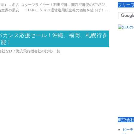
フリー
空港）⇔名古
スターフライヤー！羽田空港⇔関西空港便のSTAR28、
航空券の最安
STAR7、STAR1運賃適用航空券の価格を値下げ！
→
バカンス応援セール！沖縄、福岡、札幌行き
可能！
空会社なび！激安飛行機会社の比較/一覧
航空会
ピーチ