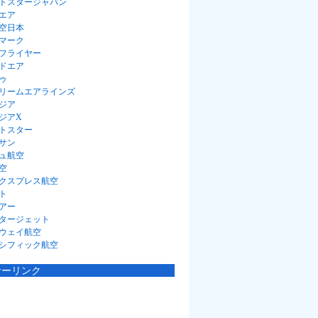
トスタージャパン
エア
空日本
マーク
フライヤー
ドエア
ゥ
リームエアラインズ
ジア
ジアX
トスター
サン
ュ航空
空
クスプレス航空
ト
アー
タージェット
ウェイ航空
シフィック航空
サーリンク