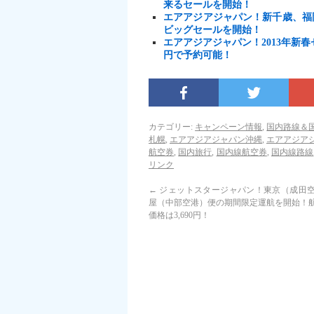
来るセールを開始！
エアアジアジャパン！新千歳、福
ビッグセールを開始！
エアアジアジャパン！2013年新春
円で予約可能！
カテゴリー:
キャンペーン情報
,
国内路線＆
札幌
,
エアアジアジャパン沖縄
,
エアアジア
航空券
,
国内旅行
,
国内線航空券
,
国内線路線
リンク
←
ジェットスタージャパン！東京（成田
屋（中部空港）便の期間限定運航を開始！
価格は3,690円！