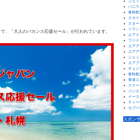
ジェッ
バニラ
春秋航
スカイ
スター
ソラシ
トで、「大人のバカンス応援セール」が行われています。
エアド
フジド
エアア
エアア
ジェッ
エアプ
チェジ
春秋航
香港エ
スクー
ジンエ
イース
ティー
セブパ
スポン