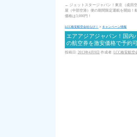
←
ジェットスタージャパン！東京（成田
屋（中部空港）便の期間限定運航を開始！
価格は3,690円！
LCC格安航空会社なび！
>
キャンペーン情報
エアアジアジャパン！国内
の航空券を激安価格で予約
投稿日:
2013年4月9日
作成者:
LCC格安航