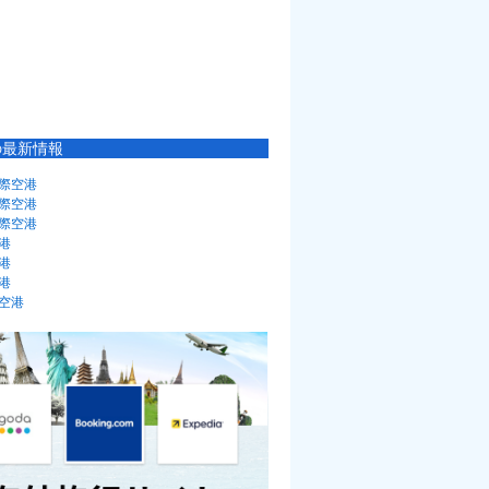
の最新情報
際空港
際空港
際空港
港
港
港
空港