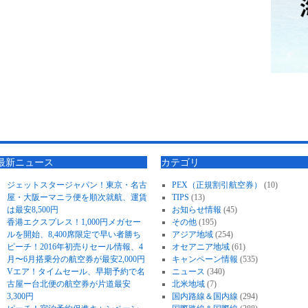
最新ニュース
カテゴリ
ジェットスタージャパン！東京・名古
PEX（正規割引航空券）
(10)
屋・大阪ーマニラ便を順次就航、運賃
TIPS
(13)
は最安8,500円
お知らせ情報
(45)
香港エクスプレス！1,000円メガセー
その他
(195)
ルを開始、8,400席限定で早い者勝ち
アジア地域
(254)
ピーチ！2016年初売りセール情報、4
オセアニア地域
(61)
月〜6月搭乗分の航空券が最安2,000円
キャンペーン情報
(535)
Vエア！タイムセール、早期予約で名
ニュース
(340)
古屋ー台北便の航空券が片道最安
北米地域
(7)
3,300円
国内路線＆国内線
(294)