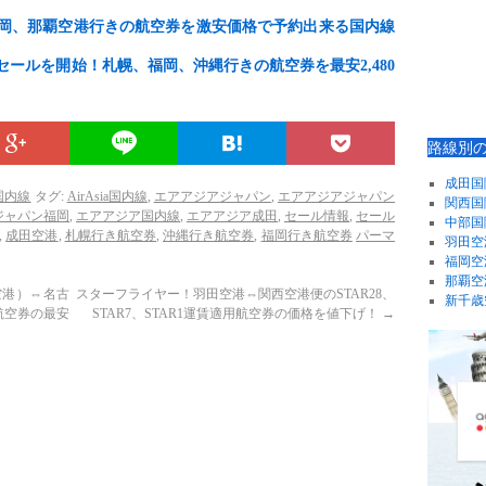
岡、那覇空港行きの航空券を激安価格で予約出来る国内線
セールを開始！札幌、福岡、沖縄行きの航空券を最安2,480
路線別
成田国
国内線
タグ:
AirAsia国内線
,
エアアジアジャパン
,
エアアジアジャパン
関西国
ジャパン福岡
,
エアアジア国内線
,
エアアジア成田
,
セール情報
,
セール
中部国
,
成田空港
,
札幌行き航空券
,
沖縄行き航空券
,
福岡行き航空券
パーマ
羽田空
福岡空
那覇空
空港）⇔名古
スターフライヤー！羽田空港⇔関西空港便のSTAR28、
新千歳
航空券の最安
STAR7、STAR1運賃適用航空券の価格を値下げ！
→