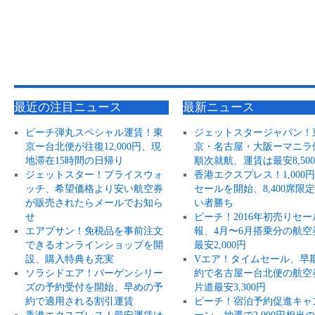
最近の注目ニュース
最新ニュース
ピーチ弾丸スペシャル運賃！東
ジェットスタージャパン！
京ー台北便が往復12,000円、現
京・名古屋・大阪ーマニラ
地滞在15時間の日帰り
順次就航、運賃は最安8,50
ジェットスター！プライスウォ
香港エクスプレス！1,000
ッチ、希望価格より安い航空券
セールを開始、8,400席限
が販売されたらメールでお知ら
い者勝ち
せ
ピーチ！2016年初売りセー
エアプサン！免税品を事前注文
報、4月〜6月搭乗分の航空
できるオンラインショップを開
最安2,000円
設、購入特典も充実
Vエア！タイムセール、早
ソラシドエア！バーゲンシリー
約で名古屋ー台北便の航空
ズの予約受付を開始、早めの予
片道最安3,300円
約で適用される割引運賃
ピーチ！宿泊予約促進キャ