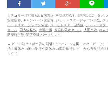
カテゴリー:
国内路線＆国内線
,
格安航空会社（国内LCC）
タグ:
J
安航空券
,
キャンペーン航空券
,
ジェットスタージャパン大阪
,
ジ
ェットスタージャパン関空
,
ジェットスター国内線
,
ジェットスタ
セール
,
国内線路線
,
大阪出張
,
座席数限定セール
,
成田空港
,
格安
激安航空券
,
関西空港
パーマリンク
←
ピーチ航空！航空券の割引キャンペーンを開
Peach（ピーチ
始！春休みの国内旅行や夏休みの海外旅行にピ
から運航開始！航
ッタリ！