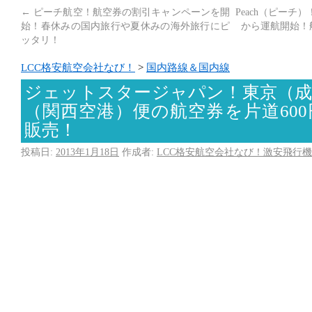
←
ピーチ航空！航空券の割引キャンペーンを開
Peach（ピーチ
始！春休みの国内旅行や夏休みの海外旅行にピ
から運航開始！航
ッタリ！
LCC格安航空会社なび！
>
国内路線＆国内線
ジェットスタージャパン！東京（成
（関西空港）便の航空券を片道60
販売！
投稿日:
2013年1月18日
作成者:
LCC格安航空会社なび！激安飛行機