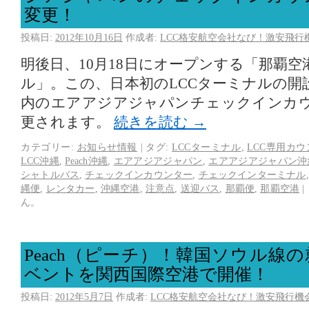
変更！
投稿日:
2012年10月16日
作成者:
LCC格安航空会社なび！激安飛行
明後日、10月18日にオープンする「那覇空
ル」。この、日本初のLCCターミナルの開
内のエアアジアジャパンチェックインカ
更されます。
続きを読む
→
カテゴリー:
お知らせ情報
|
タグ:
LCCターミナル
,
LCC専用カ
LCC沖縄
,
Peach沖縄
,
エアアジアジャパン
,
エアアジアジャパン沖
シャトルバス
,
チェックインカウンター
,
チェックインターミナル
縄便
,
レンタカー
,
沖縄空港
,
注意点
,
送迎バス
,
那覇便
,
那覇空港
|
ん。
Peach（ピーチ）！韓国ソウル線
ベントを関西国際空港で開催！
投稿日:
2012年5月7日
作成者:
LCC格安航空会社なび！激安飛行機