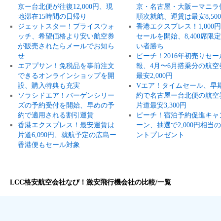
京ー台北便が往復12,000円、現
京・名古屋・大阪ーマニラ
地滞在15時間の日帰り
順次就航、運賃は最安8,50
ジェットスター！プライスウォ
香港エクスプレス！1,000
ッチ、希望価格より安い航空券
セールを開始、8,400席限
が販売されたらメールでお知ら
い者勝ち
せ
ピーチ！2016年初売りセー
エアプサン！免税品を事前注文
報、4月〜6月搭乗分の航空
できるオンラインショップを開
最安2,000円
設、購入特典も充実
Vエア！タイムセール、早
ソラシドエア！バーゲンシリー
約で名古屋ー台北便の航空
ズの予約受付を開始、早めの予
片道最安3,300円
約で適用される割引運賃
ピーチ！宿泊予約促進キャ
香港エクスプレス！最安運賃は
ーン、抽選で2,000円相当
片道6,090円、就航予定の広島ー
ントプレゼント
香港便もセール対象
LCC格安航空会社なび！激安飛行機会社の比較/一覧