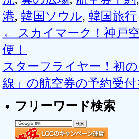
港
,
韓国ソウル
,
韓国旅行
←
スカイマーク！神戸空
便！
スターフライヤー！初の
線」の航空券の予約受付
フリーワード検索