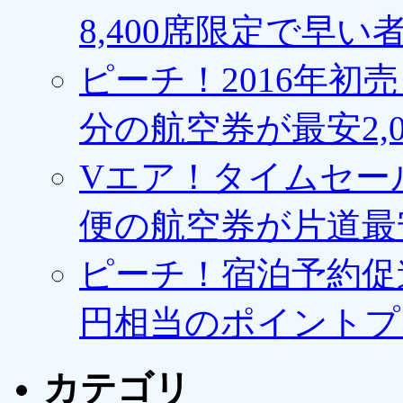
8,400席限定で早い
ピーチ！2016年初
分の航空券が最安2,0
Vエア！タイムセー
便の航空券が片道最安3
ピーチ！宿泊予約促進
円相当のポイントプ
カテゴリ