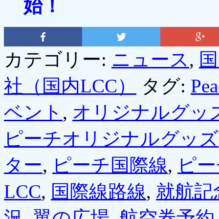
始！
カテゴリー:
ニュース
,
国
社（国内LCC）
タグ:
Pea
ベント
,
オリジナルグッ
ピーチオリジナルグッズ
ター
,
ピーチ国際線
,
ピー
LCC
,
国際線路線
,
就航記
況
,
翼の広場
,
航空券予約