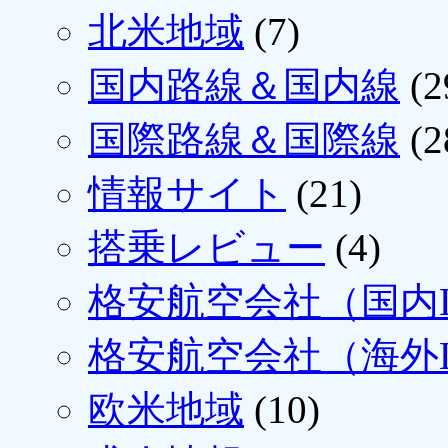
北米地域
(7)
国内路線＆国内線
(2
国際路線＆国際線
(2
情報サイト
(21)
搭乗レビュー
(4)
格安航空会社（国内L
格安航空会社（海外L
欧米地域
(10)