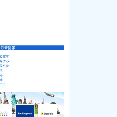
の最新情報
際空港
際空港
際空港
港
港
港
空港