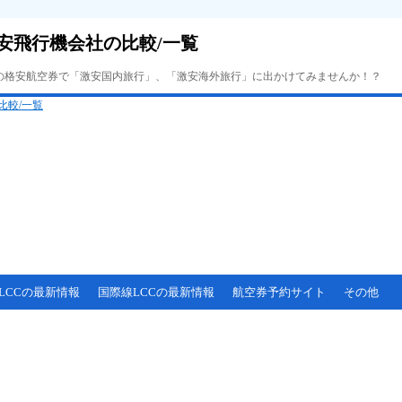
安飛行機会社の比較/一覧
Cの格安航空券で「激安国内旅行」、「激安海外旅行」に出かけてみませんか！？
LCCの最新情報
国際線LCCの最新情報
航空券予約サイト
その他