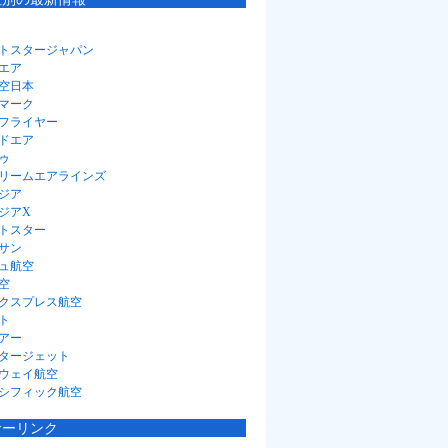
トスタージャパン
エア
空日本
マーク
フライヤー
ドエア
ゥ
リームエアラインズ
ジア
ジアX
トスター
サン
ュ航空
空
クスプレス航空
ト
アー
タージェット
ウェイ航空
シフィック航空
サーリンク