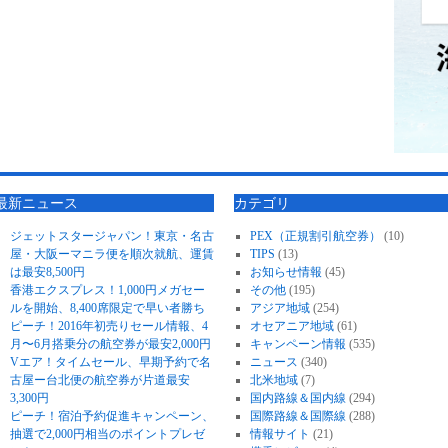
最新ニュース
カテゴリ
ジェットスタージャパン！東京・名古
PEX（正規割引航空券）
(10)
屋・大阪ーマニラ便を順次就航、運賃
TIPS
(13)
は最安8,500円
お知らせ情報
(45)
香港エクスプレス！1,000円メガセー
その他
(195)
ルを開始、8,400席限定で早い者勝ち
アジア地域
(254)
ピーチ！2016年初売りセール情報、4
オセアニア地域
(61)
月〜6月搭乗分の航空券が最安2,000円
キャンペーン情報
(535)
Vエア！タイムセール、早期予約で名
ニュース
(340)
古屋ー台北便の航空券が片道最安
北米地域
(7)
3,300円
国内路線＆国内線
(294)
ピーチ！宿泊予約促進キャンペーン、
国際路線＆国際線
(288)
抽選で2,000円相当のポイントプレゼ
情報サイト
(21)