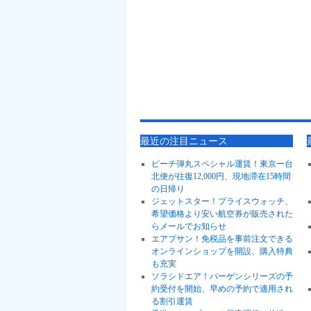
最近の注目ニュース
ピーチ弾丸スペシャル運賃！東京ー台
北便が往復12,000円、現地滞在15時間
の日帰り
ジェットスター！プライスウォッチ、
希望価格より安い航空券が販売された
らメールでお知らせ
エアプサン！免税品を事前注文できる
オンラインショップを開設、購入特典
も充実
ソラシドエア！バーゲンシリーズの予
約受付を開始、早めの予約で適用され
る割引運賃