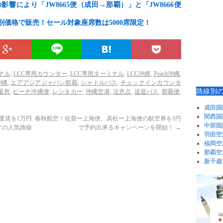
響により「JW8665便（成田→那覇）」と「JW8666便
価格で販売！セール対象座席数は5000席限定！
ナル
,
LCC専用カウンター
,
LCC専用ターミナル
,
LCC沖縄
,
Peach沖縄
,
沖縄
,
エアアジアジャパン那覇
,
シャトルバス
,
チェックインカウンタ
路線別
場所
,
ピーチ沖縄便
,
レンタカー
,
沖縄空港
,
注意点
,
送迎バス
,
那覇便
,
成田国
関西国
運賃を1万円
春秋航空！佐賀ー上海便、高松ー上海便の航空券を1円
中部国
どの人気路線
で予約出来るキャンペーンを開始！
→
羽田空
福岡空
那覇空
新千歳