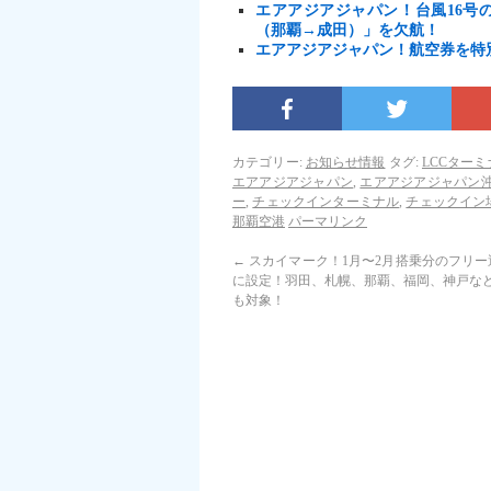
エアアジアジャパン！台風16号の影
（那覇→成田）」を欠航！
エアアジアジャパン！航空券を特別
カテゴリー:
お知らせ情報
タグ:
LCCターミ
エアアジアジャパン
,
エアアジアジャパン
ー
,
チェックインターミナル
,
チェックイン
那覇空港
パーマリンク
←
スカイマーク！1月〜2月搭乗分のフリー
に設定！羽田、札幌、那覇、福岡、神戸な
も対象！