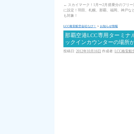
←
スカイマーク！1月〜2月搭乗分のフリー
に設定！羽田、札幌、那覇、福岡、神戸な
も対象！
LCC格安航空会社なび！
>
お知らせ情報
那覇空港LCC専用ターミ
ックインカウンターの場所
投稿日:
2012年10月16日
作成者:
LCC格安