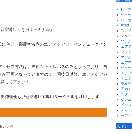
ピーチ
ジェッ
バニラ
春秋航
那覇空港LCC専用ターミナル」。
スカイ
スター
ソラシ
開設に伴い、那覇空港内のエアアジアジャパンチェックイン
エアド
フジド
エアア
エアア
アクセス方法は、専用シャトルバスのみとなっており、自
ジェッ
エアプ
スが不可となっていますので、明後日以降、エアアジアジ
チェジ
注意して下さい！
春秋航
香港エ
スクー
チ沖縄便も那覇空港LCC専用ターミナルを利用します。
ジンエ
イース
ティー
セブパ
スポン
4番バス停