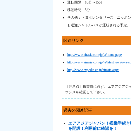
運転間隔：10分〜15分
移動時間：5分
その他：トヨタレンタリース、ニッポン
も送迎シャトルバスが運航される予定。
関連リンク
http://www.airasia.com/jp/ja/home.page
http://www.airasia.com/jp/ja/latestnews/oka-co
http://www.expedia.co.jp/airasia.aspx
［注意点］搭乗前に必ず、エアアジアジ
ウンスを確認して下さい。
過去の関連記事
エアアジアジャパン！搭乗手続き
を開設！利用前に確認を！