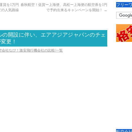
フリー
運賃を1万円
春秋航空！佐賀ー上海便、高松ー上海便の航空券を1円
どの人気路線
で予約出来るキャンペーンを開始！
→
ナルの開設に伴い、エアアジアジャパンのチェ
が変更！
航空会社なび！激安飛行機会社の比較/一覧
航空会