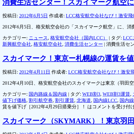
消費生活センター！スカイマーク航空
投稿日:
2012年6月5日
作成者:
LCC格安航空会社なび！激安飛
2012年6月5日、格安航空会社の「スカイマーク航空」に
カテゴリー:
ニュース
,
格安航空会社（国内LCC）
|
タグ:
LC
新興航空会社
,
格安航空会社
,
消費生活センター
|
消費生活セ
スカイマーク！東京ー札幌線の運賃を値下げ
投稿日:
2012年4月11日
作成者:
LCC格安航空会社なび！激安
2012年4月10日、格安航空会社のスカイマークは東京（
カテゴリー:
国内路線＆国内線
|
タグ:
WEB割3
,
WEB割3運賃
,
値下げ価格
,
割引航空券
,
割引運賃
,
北海道
,
国内線LCC
,
国内線
賃を値下げ［2012年4月29日搭乗分］！ は
コメントを受け付
スカイマーク（SKYMARK）！東京羽