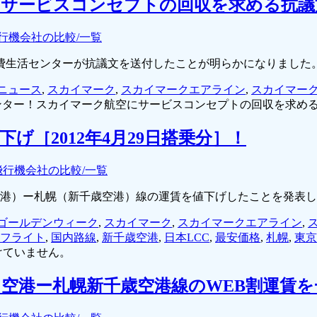
にサービスコンセプトの回収を求める抗議
行機会社の比較/一覧
、消費生活センターが抗議文を送付したことが明らかになりました
Cニュース
,
スカイマーク
,
スカイマークエアライン
,
スカイマー
ンター！スカイマーク航空にサービスコンセプトの回収を求める
［2012年4月29日搭乗分］！
飛行機会社の比較/一覧
羽田空港）ー札幌（新千歳空港）線の運賃を値下げしたことを発表
ゴールデンウィーク
,
スカイマーク
,
スカイマークエアライン
,
フライト
,
国内路線
,
新千歳空港
,
日本LCC
,
最安価格
,
札幌
,
東京
けていません。
田空港ー札幌新千歳空港線のWEB割運賃