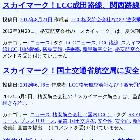
スカイマーク！LCC成田路線、関西路
投稿日:
2012年8月21日
作成者:
LCC格安航空会社なび！激安
2012年8月20日、格安航空会社の「スカイマーク」は、夏
カテゴリー:
ニュース
|
タグ:
LCCニュース
,
LCC路線
,
スカイ
線LCC
,
国内路線
,
搭乗実績
,
搭乗率
,
新興航空会社
,
格安航空会
メントを受け付けていません。
スカイマーク！国土交通省航空局に安全
投稿日:
2012年6月6日
作成者:
LCC格安航空会社なび！激安飛
2012年6月5日、格安航空会社の「スカイマーク航空」は
続きを読む
→
カテゴリー:
ニュース
,
格安航空会社（国内LCC）
|
タグ:
SKY
リース
,
プレスリリース
,
品質
,
国土交通省
,
安全性
,
安全面
,
新
改善計画書を提出！ は
コメントを受け付けていません。