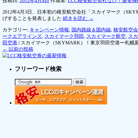
投稿日:
2012年4月4日
作成者:
LCC格安航空会社なび！激安飛
2012年4月3日、日本初の格安航空会社「スカイマーク（SKY
げすることを発表しました
続きを読む
→
カテゴリー:
キャンペーン情報
,
国内路線＆国内線
,
格安航空会
ークエアラインズ
,
スカイマーク羽田
,
スカイマーク航空
,
スカ
田空港
|
スカイマーク（SKYMARK）！東京羽田空港ー札幌
←
以前の投稿
フリーワード検索