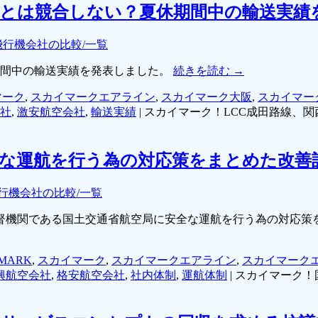
線とは競合しない？夏休期間中の輸送実績
飛行機会社の比較/一覧
休期間中の輸送実績を発表しました。
続きを読む
→
マーク
,
スカイマークエアライン
,
スカイマーク大阪
,
スカイマー
社
,
激安航空会社
,
輸送実績
|
スカイマーク！LCC成田路線、
な運航を行う為の対応策をまとめた改善
行機会社の比較/一覧
、監督機関である国土交通省航空局に安全な運航を行う為の対応
MARK
,
スカイマーク
,
スカイマークエアライン
,
スカイマーク
興航空会社
,
格安航空会社
,
社内体制
,
運航体制
|
スカイマーク！