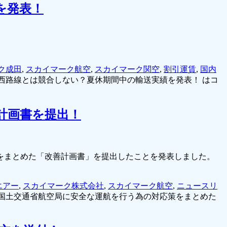
を発表！
ク成田
,
スカイマーク航空
,
スカイマーク関空
,
割引運賃
,
国内
関西路線とは競合しない？夏休期間中の輸送実績を発表！ は
コ
計画書を提出！
策をまとめた「改善計画書」を提出したことを発表しました。
エアー
,
スカイマーク株式会社
,
スカイマーク航空
,
ニュースリ
国土交通省航空局に安全な運航を行う為の対応策をまとめた