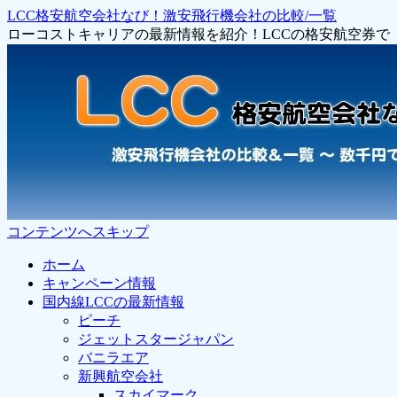
LCC格安航空会社なび！激安飛行機会社の比較/一覧
ローコストキャリアの最新情報を紹介！LCCの格安航空券
コンテンツへスキップ
ホーム
キャンペーン情報
国内線LCCの最新情報
ピーチ
ジェットスタージャパン
バニラエア
新興航空会社
スカイマーク