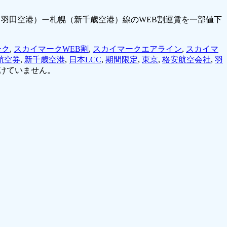
の東京（羽田空港）ー札幌（新千歳空港）線のWEB割運賃を一部値下
ーク
,
スカイマークWEB割
,
スカイマークエアライン
,
スカイマ
航空券
,
新千歳空港
,
日本LCC
,
期間限定
,
東京
,
格安航空会社
,
羽
けていません。