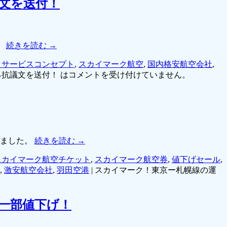
文を送付！
。
続きを読む
→
クサービスコンセプト
,
スカイマーク航空
,
国内格安航空会社
,
抗議文を送付！ は
コメントを受け付けていません。
しました。
続きを読む
→
スカイマーク航空チケット
,
スカイマーク航空券
,
値下げセール
,
,
激安航空会社
,
羽田空港
|
スカイマーク！東京ー札幌線の運
を一部値下げ！