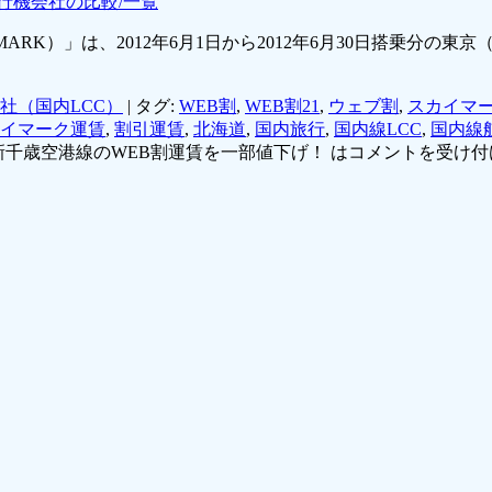
行機会社の比較/一覧
MARK）」は、2012年6月1日から2012年6月30日搭乗分
社（国内LCC）
|
タグ:
WEB割
,
WEB割21
,
ウェブ割
,
スカイマ
イマーク運賃
,
割引運賃
,
北海道
,
国内旅行
,
国内線LCC
,
国内線
新千歳空港線のWEB割運賃を一部値下げ！ は
コメントを受け付