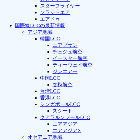
スターフライヤー
ソラシドエア
エアドゥ
国際線LCCの最新情報
アジア地域
韓国LCC
エアプサン
チェジュ航空
イースター航空
ティーウェイ航空
ジンエアー
中国LCC
春秋航空
台湾LCC
香港LCC
シンガポールLCC
スクート
クアラルンプールLCC
エアアジア
エアアジアX
オセアニア地域