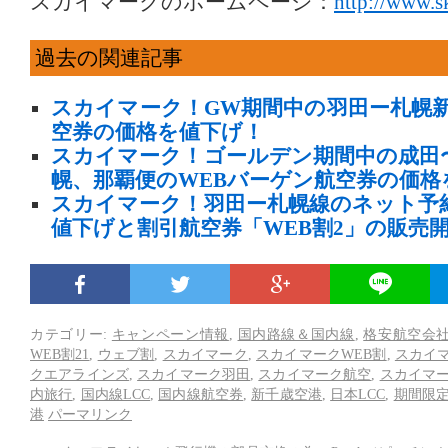
スカイマークのホームページ：
http://www.s
過去の関連記事
スカイマーク！GW期間中の羽田ー札幌新
空券の価格を値下げ！
スカイマーク！ゴールデン期間中の成田
幌、那覇便のWEBバーゲン航空券の価格
スカイマーク！羽田ー札幌線のネット予
値下げと割引航空券「WEB割2」の販売
カテゴリー:
キャンペーン情報
,
国内路線＆国内線
,
格安航空会社
WEB割21
,
ウェブ割
,
スカイマーク
,
スカイマークWEB割
,
スカイ
クエアラインズ
,
スカイマーク羽田
,
スカイマーク航空
,
スカイマ
内旅行
,
国内線LCC
,
国内線航空券
,
新千歳空港
,
日本LCC
,
期間限
港
パーマリンク