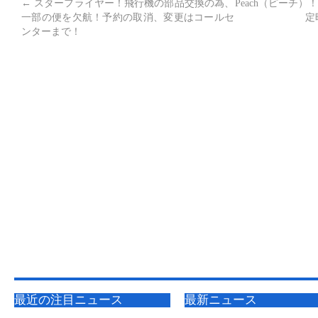
←
スターフライヤー！飛行機の部品交換の為、
Peach（ピーチ
一部の便を欠航！予約の取消、変更はコールセ
定
ンターまで！
最近の注目ニュース
最新ニュース