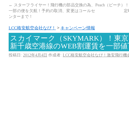
←
スターフライヤー！飛行機の部品交換の為、
Peach（ピーチ
一部の便を欠航！予約の取消、変更はコールセ
定
ンターまで！
LCC格安航空会社なび！
>
キャンペーン情報
スカイマーク（SKYMARK）！東
新千歳空港線のWEB割運賃を一部値
投稿日:
2012年4月4日
作成者:
LCC格安航空会社なび！激安飛行機