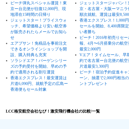
ピーチ弾丸スペシャル運賃！東
ジェットスタージャパン！
京ー台北便が往復12,000円、現
京・名古屋・大阪ーマニラ
地滞在15時間の日帰り
順次就航、運賃は最安8,50
ジェットスター！プライスウォ
香港エクスプレス！1,000
ッチ、希望価格より安い航空券
セールを開始、8,400席限
が販売されたらメールでお知ら
い者勝ち
せ
ピーチ！2016年初売りセー
エアプサン！免税品を事前注文
報、4月〜6月搭乗分の航空
できるオンラインショップを開
最安2,000円
設、購入特典も充実
Vエア！タイムセール、早
ソラシドエア！バーゲンシリー
約で名古屋ー台北便の航空
ズの予約受付を開始、早めの予
片道最安3,300円
約で適用される割引運賃
ピーチ！宿泊予約促進キャ
香港エクスプレス！最安運賃は
ーン、抽選で2,000円相当
片道6,090円、就航予定の広島ー
ントプレゼント
香港便もセール対象
LCC格安航空会社なび！激安飛行機会社の比較/一覧