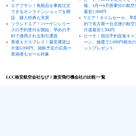
エアプサン！免税品を事前注文
報、4月〜6月搭乗分の航空
できるオンラインショップを開
最安2,000円
設、購入特典も充実
Vエア！タイムセール、早
ソラシドエア！バーゲンシリー
約で名古屋ー台北便の航空
ズの予約受付を開始、早めの予
片道最安3,300円
約で適用される割引運賃
ピーチ！宿泊予約促進キャ
香港エクスプレス！最安運賃は
ーン、抽選で2,000円相当
片道6,090円、就航予定の広島ー
ントプレゼント
香港便もセール対象
LCC格安航空会社なび！激安飛行機会社の比較/一覧