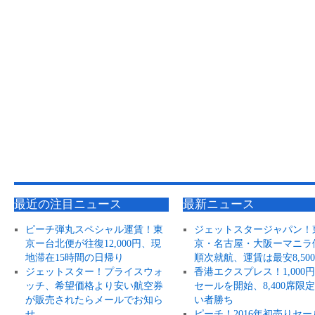
最近の注目ニュース
最新ニュース
ピーチ弾丸スペシャル運賃！東
ジェットスタージャパン！
京ー台北便が往復12,000円、現
京・名古屋・大阪ーマニラ
地滞在15時間の日帰り
順次就航、運賃は最安8,50
ジェットスター！プライスウォ
香港エクスプレス！1,000
ッチ、希望価格より安い航空券
セールを開始、8,400席限
が販売されたらメールでお知ら
い者勝ち
せ
ピーチ！2016年初売りセー