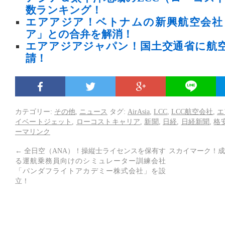
数ランキング！
エアアジア！ベトナムの新興航空会社
ア」との合弁を解消！
エアアジアジャパン！国土交通省に航
請！
カテゴリー:
その他
,
ニュース
タグ:
AirAsia
,
LCC
,
LCC航空会社
,
エ
イベートジェット
,
ローコストキャリア
,
新聞
,
日経
,
日経新聞
,
格
ーマリンク
←
全日空（ANA）！操縦士ライセンスを保有す
スカイマーク！成
る運航乗務員向けのシミュレーター訓練会社
「パンダフライトアカデミー株式会社」を設
立！