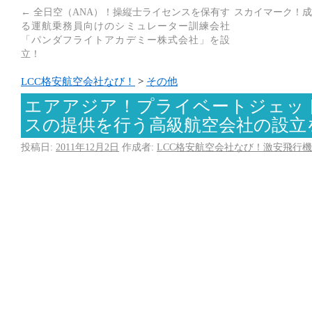
←
全日空（ANA）！操縦士ライセンスを保有す
スカイマーク！成
る運航乗務員向けのシミュレーター訓練会社
「パンダフライトアカデミー株式会社」を設
立！
LCC格安航空会社なび！
>
その他
エアアジア！プライベートジェッ
スの提供を行う高級航空会社の設立
投稿日:
2011年12月2日
作成者:
LCC格安航空会社なび！激安飛行機