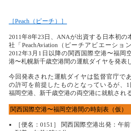
［Peach（ピーチ）］
2011年8年23日、ANAが出資する日本初
社「PeachAviation（ピーチアビエー
2012年3月1日以降の関西国際空港〜福
港〜札幌新千歳空港間の運航ダイヤを発表
今回発表された運航ダイヤは監督官庁で
の許可を前提したものとなっているが、1
福岡空港、新千歳空港の両空港に就航され
関西国際空港〜福岡空港間の時刻表（仮）
［便名：0151］ 関西国際空港出発：午前