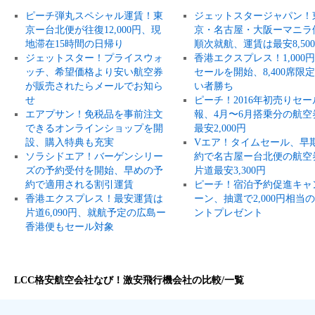
ピーチ弾丸スペシャル運賃！東
ジェットスタージャパン！
京ー台北便が往復12,000円、現
京・名古屋・大阪ーマニラ
地滞在15時間の日帰り
順次就航、運賃は最安8,50
ジェットスター！プライスウォ
香港エクスプレス！1,000
ッチ、希望価格より安い航空券
セールを開始、8,400席限
が販売されたらメールでお知ら
い者勝ち
せ
ピーチ！2016年初売りセー
エアプサン！免税品を事前注文
報、4月〜6月搭乗分の航空
できるオンラインショップを開
最安2,000円
設、購入特典も充実
Vエア！タイムセール、早
ソラシドエア！バーゲンシリー
約で名古屋ー台北便の航空
ズの予約受付を開始、早めの予
片道最安3,300円
約で適用される割引運賃
ピーチ！宿泊予約促進キャ
香港エクスプレス！最安運賃は
ーン、抽選で2,000円相当
片道6,090円、就航予定の広島ー
ントプレゼント
香港便もセール対象
LCC格安航空会社なび！激安飛行機会社の比較/一覧