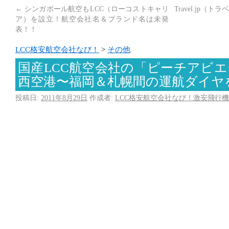
←
シンガポール航空もLCC（ローコストキャリ
Travel.jp
ア）を設立！航空会社名＆ブランド名は未発
表！！
LCC格安航空会社なび！
>
その他
国産LCC航空会社の「ピーチアビ
西空港〜福岡＆札幌間の運航ダイヤ
投稿日:
2011年8月29日
作成者:
LCC格安航空会社なび！激安飛行機