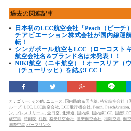
過去の関連記事
日本初のLCC航空会社「Peach（ピー
チアビエーション株式会社が国内線運
転！
シンガポール航空もLCC（ローコスト
航空会社名＆ブランド名は未発表！！
NIKI航空（ニキ航空）！オースリア（
（チューリッヒ）を結ぶLCC！
カテゴリー:
その他
,
ニュース
,
国内路線＆国内線
,
格安航空会社（国
ループ
,
LCC
,
LCC航空会社
,
LCC飛行機会社
,
Peach
,
PeachAviation
ン
,
プレスリリース
,
全日空
,
北海道
,
国内線
,
国内線LCC
,
国産LC
歳空港
,
時刻表
,
札幌
,
格安航空会社
,
激安航空会社
,
福岡空港
,
航
国際空港
パーマリンク