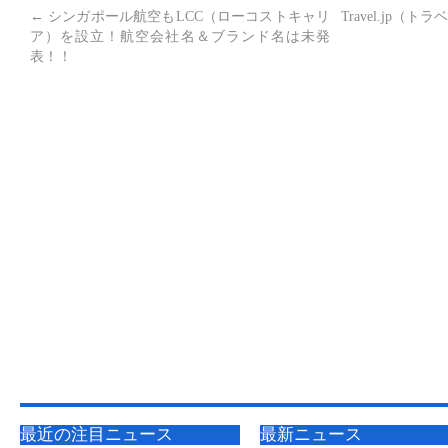
←
シンガポール航空もLCC（ローコストキャリ
Travel.jp
ア）を設立！航空会社名＆ブランド名は未発
表！！
最近の注目ニュース
最新ニュース