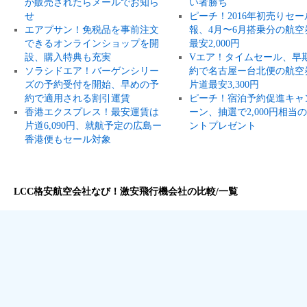
が販売されたらメールでお知ら
い者勝ち
せ
ピーチ！2016年初売りセー
エアプサン！免税品を事前注文
報、4月〜6月搭乗分の航空
できるオンラインショップを開
最安2,000円
設、購入特典も充実
Vエア！タイムセール、早
ソラシドエア！バーゲンシリー
約で名古屋ー台北便の航空
ズの予約受付を開始、早めの予
片道最安3,300円
約で適用される割引運賃
ピーチ！宿泊予約促進キャ
香港エクスプレス！最安運賃は
ーン、抽選で2,000円相当
片道6,090円、就航予定の広島ー
ントプレゼント
香港便もセール対象
LCC格安航空会社なび！激安飛行機会社の比較/一覧