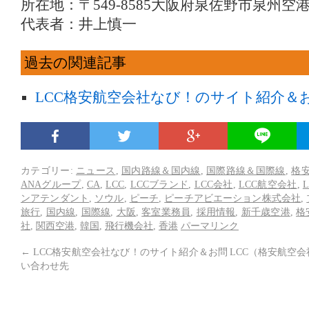
所在地：〒549-8585大阪府泉佐野市泉州空
代表者：井上慎一
過去の関連記事
LCC格安航空会社なび！のサイト紹介＆
カテゴリー:
ニュース
,
国内路線＆国内線
,
国際路線＆国際線
,
格
ANAグループ
,
CA
,
LCC
,
LCCブランド
,
LCC会社
,
LCC航空会社
,
ンアテンダント
,
ソウル
,
ピーチ
,
ピーチアビエーション株式会社
,
旅行
,
国内線
,
国際線
,
大阪
,
客室業務員
,
採用情報
,
新千歳空港
,
格
社
,
関西空港
,
韓国
,
飛行機会社
,
香港
パーマリンク
←
LCC格安航空会社なび！のサイト紹介＆お問
LCC（格安航空
い合わせ先