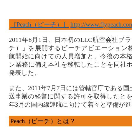
［Peach（ピーチ）］
http://www.flypeach.co
2011年8月1日、日本初のLLC航空会社ブラ
チ）」を展開するピーチアビエーション
航開始に向けての人員増加と、今後の本
ン業務に備え本社を移転したことを同社
発表した。
また、2011年7月7日には管轄官庁である
送事業の経営に関する許可を取得したとを発
年3月の国内線運航に向けて着々と準備が
Peach（ピーチ）とは？