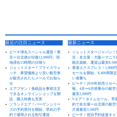
最近の注目ニュース
最新ニュース
ピーチ弾丸スペシャル運賃！東
ジェットスタージャパン！
京ー台北便が往復12,000円、現
京・名古屋・大阪ーマニラ
地滞在15時間の日帰り
順次就航、運賃は最安8,50
ジェットスター！プライスウォ
香港エクスプレス！1,000
ッチ、希望価格より安い航空券
セールを開始、8,400席限
が販売されたらメールでお知ら
い者勝ち
せ
ピーチ！2016年初売りセー
エアプサン！免税品を事前注文
報、4月〜6月搭乗分の航空
できるオンラインショップを開
最安2,000円
設、購入特典も充実
Vエア！タイムセール、早
ソラシドエア！バーゲンシリー
約で名古屋ー台北便の航空
ズの予約受付を開始、早めの予
片道最安3,300円
約で適用される割引運賃
ピーチ！宿泊予約促進キャ