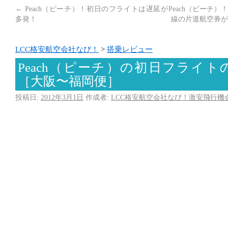
←
Peach（ピーチ）！初日のフライトは遅延が
Peach（ピーチ
多発！
線の片道航空券が
LCC格安航空会社なび！
>
搭乗レビュー
Peach（ピーチ）の初日フライ
［大阪〜福岡便］
投稿日:
2012年3月1日
作成者:
LCC格安航空会社なび！激安飛行機