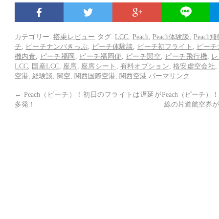
カテゴリー:
搭乗レビュー
タグ:
LCC
,
Peach
,
Peach体験談
,
Peach
チ
,
ピーチナンバきっぷ
,
ピーチ体験談
,
ピーチ初フライト
,
ピーチ
機内食
,
ピーチ福岡
,
ピーチ福岡便
,
ピーチ関空
,
ピーチ飛行機
,
レ
LCC
,
国産LCC
,
座席
,
座席シート
,
有料オプション
,
格安虚空会社
空港
,
経験談
,
関空
,
関西国際空港
,
関西空港
パーマリンク
←
Peach（ピーチ）！初日のフライトは遅延が
Peach（ピーチ
多発！
線の片道航空券が