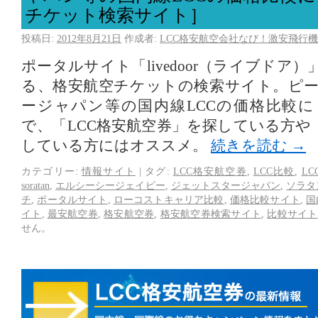
チケット検索サイト］
投稿日:
2012年8月21日
作成者:
LCC格安航空会社なび！激安飛行機
ポータルサイト「livedoor（ライブドア
る、格安航空チケットの検索サイト。ピ
ージャパン等の国内線LCCの価格比較
で、「LCC格安航空券」を探している方や
している方にはオススメ。
続きを読む
→
カテゴリー:
情報サイト
|
タグ:
LCC格安航空券
,
LCC比較
,
L
soratan
,
エルシーシージェイピー
,
ジェットスタージャパン
,
ソラタ
チ
,
ポータルサイト
,
ローコストキャリア比較
,
価格比較サイト
,
国
イト
,
最安航空券
,
格安航空券
,
格安航空券検索サイト
,
比較サイト
せん。