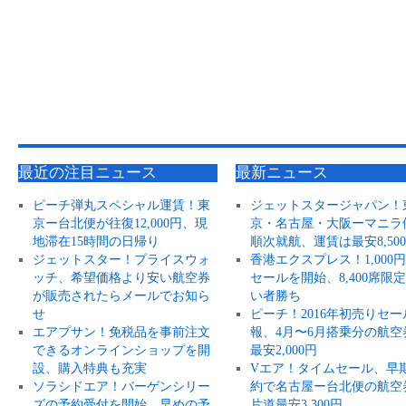
最近の注目ニュース
最新ニュース
ピーチ弾丸スペシャル運賃！東
ジェットスタージャパン！
京ー台北便が往復12,000円、現
京・名古屋・大阪ーマニラ
地滞在15時間の日帰り
順次就航、運賃は最安8,50
ジェットスター！プライスウォ
香港エクスプレス！1,000
ッチ、希望価格より安い航空券
セールを開始、8,400席限
が販売されたらメールでお知ら
い者勝ち
せ
ピーチ！2016年初売りセー
エアプサン！免税品を事前注文
報、4月〜6月搭乗分の航空
できるオンラインショップを開
最安2,000円
設、購入特典も充実
Vエア！タイムセール、早
ソラシドエア！バーゲンシリー
約で名古屋ー台北便の航空
ズの予約受付を開始、早めの予
片道最安3,300円