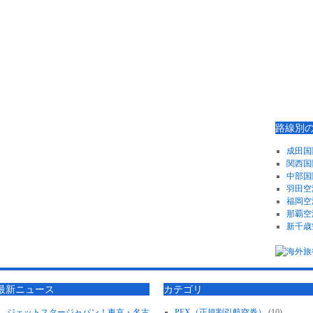
路線別
成田国
関西国
中部国
羽田空
福岡空
那覇空
新千歳
最新ニュース
カテゴリ
ジェットスタージャパン！東京・名古
PEX（正規割引航空券）
(10)