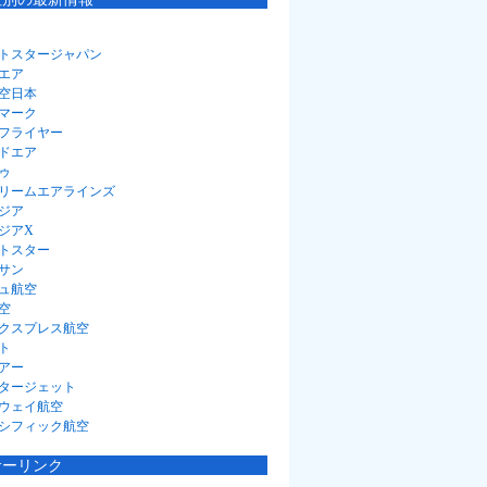
トスタージャパン
エア
空日本
マーク
フライヤー
ドエア
ゥ
リームエアラインズ
ジア
ジアX
トスター
サン
ュ航空
空
クスプレス航空
ト
アー
タージェット
ウェイ航空
シフィック航空
サーリンク