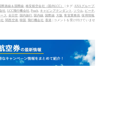
国際路線＆国際線
,
格安航空会社（国内LCC）
|
タグ:
ANAグループ
,
空会社
,
LCC飛行機会社
,
Peach
,
キャビンアテンダント
,
ソウル
,
ピーチ
,
リース
,
全日空
,
国内旅行
,
国内線
,
国際線
,
大阪
,
客室業務員
,
採用情報
,
会社
,
関西空港
,
韓国
,
飛行機会社
,
香港
|
コメントを受け付けていませ