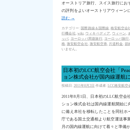
オーストリア旅行、スイス旅行にお
の評判をよいオーストリアウィーンに
読む
→
カテゴリー:
国際路線＆国際線
,
格安航空会社
行機会社
,
wiki
,
ウィキペディア
,
ウィーン
,
ッパ
,
ヨーロッパ周遊旅行
,
ヨーロッパ旅行
格
,
激安航空会社
,
激安航空券
,
片道料金
,
節
いません。
日本初のLCC航空会社「Pe
ョン株式会社が国内線運航
投稿日:
2011年8月2日
作成者:
LCC格安航
2011年8月1日、日本初のLLC航空
ション株式会社は国内線運航開始に
に備え本社を移転したことを同社ホー
庁である国土交通相より航空運送事業
月の国内線運航に向けて着々と準備