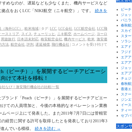
すすめなのが、遅延なども少なくまた、機内サービスなど
ピーチ
拠点をおくLCC「NIKI航空（ニキ航空）」です。
続きを
ジェッ
バニラ
春秋航
（海外LCC）
,
欧米地域
|
タグ:
LCC
,
LCC会社
,
LCC航空会社
,
LCC飛
スカイ
オーストリア
,
スイス
,
チューリッヒ
,
ニキ航空
,
ホームページ
,
ヨーロ
スター
,
周遊旅行
,
日本語未対応
,
格安航空会社
,
機内サービス
,
欧米
,
激安価
ソラシ
約方法
,
航空会社
,
評判
,
遅延補償
,
飛行機会社
|
コメントを受け付けて
エアド
フジド
エアア
エアア
ジェッ
ach（ピーチ）」を展開するピーチアビエーシ
エアプ
に向けて本社を移転！
チェジ
春秋航
空会社なび！激安飛行機会社の比較/一覧
香港エ
スクー
会社ブランド「Peach（ピーチ）」を展開するピーチアビエー
ジンエ
イース
向けての人員増加と、今後の本格的なオペレーション業務
ティー
ムページ上にて発表した。また2011年7月7日には管轄官
セブパ
の経営に関する許可を取得したとを発表しており2011年3
スポン
が進んでいる模様。
続きを読む
→