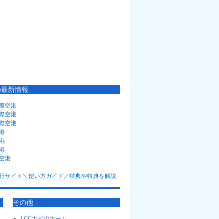
の最新情報
際空港
際空港
際空港
港
港
港
空港
その他
LCCナビのホーム