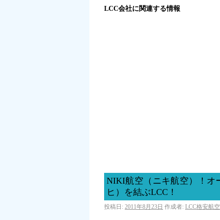
LCC会社に関連する情報
NIKI航空（ニキ航空）！
ヒ）を結ぶLCC！
投稿日:
2011年8月23日
作成者:
LCC格安航