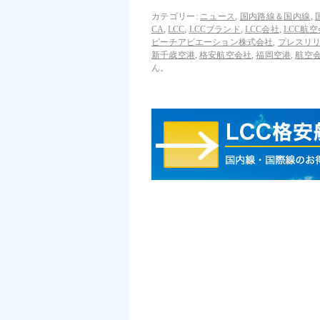
カテゴリー:
ニュース
,
国内路線＆国内線
,
CA
,
LCC
,
LCCブランド
,
LCC会社
,
LCC航
ピーチアビエーション株式会社
,
プレスリ
新千歳空港
,
格安航空会社
,
福岡空港
,
航空
ん。