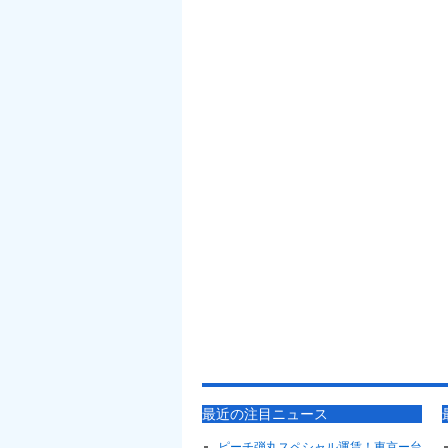
最近の注目ニュース
ピーチ弾丸スペシャル運賃！東京ー台