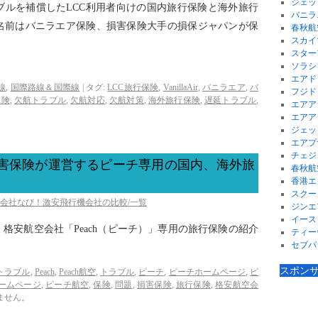
ジェッ
ブルを補償したLCC利用者向けの国内旅行保険と海外旅行
バニラ
名前はバニラエア保険、損害保険大手の損保ジャパンが保
春秋航
スカイ
スター
ソラシ
エアド
線
,
国際路線＆国際線
|
タグ:
LCC旅行保険
,
VanillaAir
,
バニラエア
,
バ
フジド
保険
,
欠航トラブル
,
欠航対応
,
欠航対策
,
海外旅行保険
,
遅延トラブル
,
エアア
エアア
ジェッ
エアプ
チェジ
ス損害保険が運営するピーチ専用の国内、海外旅
春秋航
香港エ
スクー
空会社なび！激安飛行機会社の比較/一覧
ジンエ
イース
格安航空会社「Peach（ピーチ）」専用の旅行保険の紹介
ティー
セブパ
スポン
Cトラブル
,
Peach
,
Peach航空
,
トラブル
,
ピーチ
,
ピーチホームページ
,
ピ
ームページ
,
ピーチ航空
,
保険
,
問題
,
損害保険
,
旅行保険
,
格安航空会
ません。