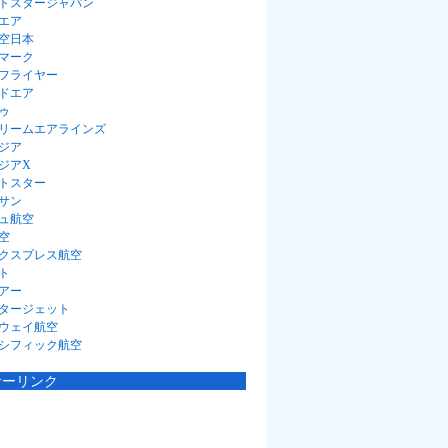
トスタージャパン
エア
空日本
マーク
フライヤー
ドエア
ゥ
リームエアラインズ
ジア
ジアX
トスター
サン
ュ航空
空
クスプレス航空
ト
アー
タージェット
ウェイ航空
シフィック航空
サーリンク