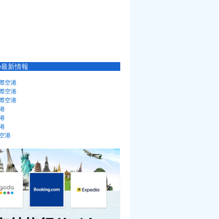
の最新情報
際空港
際空港
際空港
港
港
港
空港