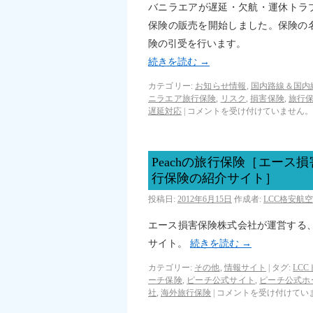
バニラエアが遅延・欠航・運休トラ
保険の販売を開始しました。保険の
険の引受を行います。
続きを読む
→
カテゴリー:
お知らせ情報
,
国内路線＆国内
ニラエア旅行保険
,
リスク
,
損害保険
,
旅行
遅延対応
|
コメントを受け付けていません。
Peachの旅行保険［エー
行保険の紹介サイト］
投稿日:
2012年6月15日
作成者:
LCC格安航
エース損害保険株式会社が運営する、
サイト。
続きを読む
→
カテゴリー:
その他
,
情報サイト
|
タグ:
LC
ーチ保険
,
ピーチ公式サイト
,
ピーチ公式ホ
社
,
海外旅行保険
|
コメントを受け付けてい