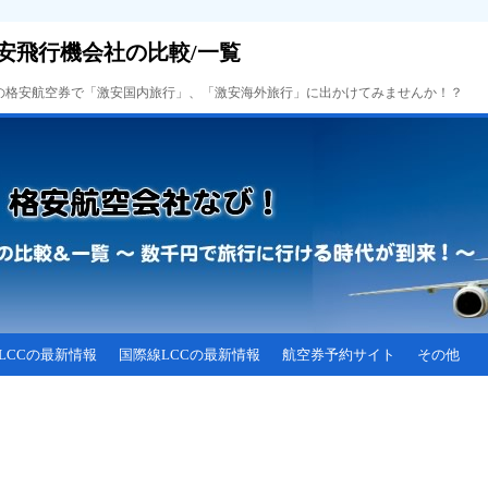
安飛行機会社の比較/一覧
Cの格安航空券で「激安国内旅行」、「激安海外旅行」に出かけてみませんか！？
LCCの最新情報
国際線LCCの最新情報
航空券予約サイト
その他