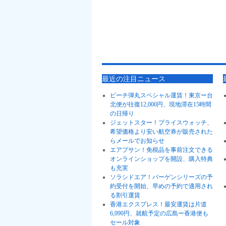
最近の注目ニュース
ピーチ弾丸スペシャル運賃！東京ー台
北便が往復12,000円、現地滞在15時間
の日帰り
ジェットスター！プライスウォッチ、
希望価格より安い航空券が販売された
らメールでお知らせ
エアプサン！免税品を事前注文できる
オンラインショップを開設、購入特典
も充実
ソラシドエア！バーゲンシリーズの予
約受付を開始、早めの予約で適用され
る割引運賃
香港エクスプレス！最安運賃は片道
6,090円、就航予定の広島ー香港便も
セール対象