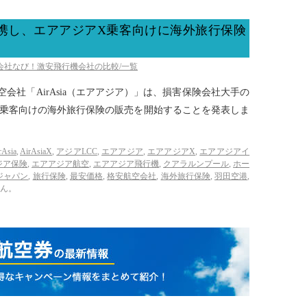
と提携し、エアアジアX乗客向けに海外旅行保険
空会社なび！激安飛行機会社の比較/一覧
空会社「AirAsia（エアアジア）」は、損害保険会社大手の
X乗客向けの海外旅行保険の販売を開始することを発表しま
rAsia
,
AirAsiaX
,
アジアLCC
,
エアアジア
,
エアアジアX
,
エアアジアイ
ジア保険
,
エアアジア航空
,
エアアジア飛行機
,
クアラルンプール
,
ホー
ジャパン
,
旅行保険
,
最安価格
,
格安航空会社
,
海外旅行保険
,
羽田空港
,
ん。