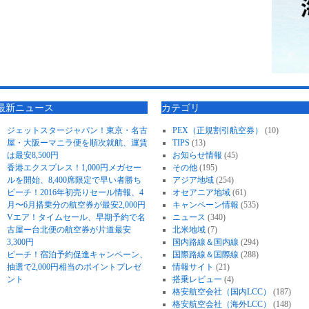
最新ニュース
カテゴリ
ジェットスタージャパン！東京・名古
PEX（正規割引航空券）
(10)
屋・大阪ーマニラ便を順次就航、運賃
TIPS
(13)
は最安8,500円
お知らせ情報
(45)
香港エクスプレス！1,000円メガセー
その他
(195)
ルを開始、8,400席限定で早い者勝ち
アジア地域
(254)
ピーチ！2016年初売りセール情報、4
オセアニア地域
(61)
月〜6月搭乗分の航空券が最安2,000円
キャンペーン情報
(535)
Vエア！タイムセール、早期予約で名
ニュース
(340)
古屋ー台北便の航空券が片道最安
北米地域
(7)
3,300円
国内路線＆国内線
(294)
ピーチ！宿泊予約促進キャンペーン、
国際路線＆国際線
(288)
抽選で2,000円相当のポイントプレゼ
情報サイト
(21)
ント
搭乗レビュー
(4)
格安航空会社（国内LCC）
(187)
格安航空会社（海外LCC）
(148)