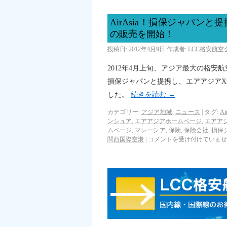
AirAsia！損保ジャパン
の販売を開始！
投稿日:
2012年4月9日
作成者:
LCC格安航
2012年4月上旬、アジア最大の格安航
損保ジャパンと提携し、エアアジア
した。
続きを読む
→
カテゴリー:
アジア地域
,
ニュース
|
タグ:
Ai
ンシュア
,
エアアジアホームページ
,
エアア
ムページ
,
マレーシア
,
保険
,
保険会社
,
損保
関西国際空港
|
コメントを受け付けていませ