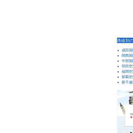
路線別
成田国
関西国
中部国
羽田空
福岡空
那覇空
新千歳