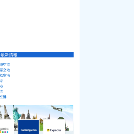
の最新情報
際空港
際空港
際空港
港
港
港
空港