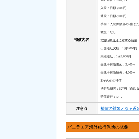
入院：日額3,000円
通院：日額2,000円
手術：入院保険金の5倍また
救援：なし
補償内容
2)飛行機遅延に対する補償
出発遅延欠航：1回8,000円
乗継遅延：1回8,000円
受託手荷物遅延：2,400円
受託手荷物紛失：4,000円
3)その他の補償
携行品損害：5万円（自己負
賠償責任：なし
補償の対象となる遅
注意点
バニラエア海外旅行保険の概要