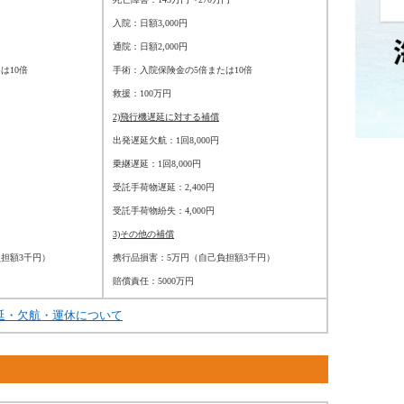
入院：日額3,000円
通院：日額2,000円
は10倍
手術：入院保険金の5倍または10倍
救援：100万円
2)飛行機遅延に対する補償
出発遅延欠航：1回8,000円
乗継遅延：1回8,000円
受託手荷物遅延：2,400円
受託手荷物紛失：4,000円
3)その他の補償
担額3千円）
携行品損害：5万円（自己負担額3千円）
賠償責任：5000万円
延・欠航・運休について