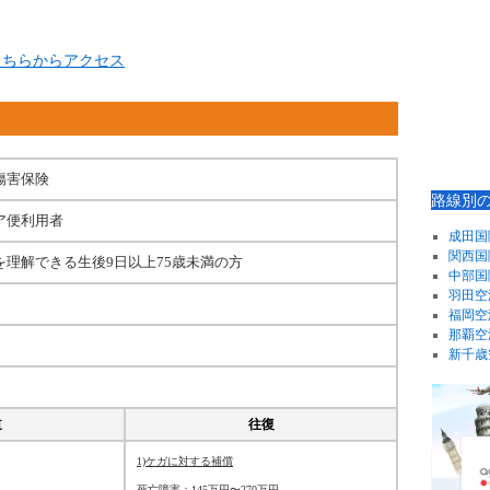
こちらからアクセス
傷害保険
路線別
ア便利用者
成田国
関西国
理解できる生後9日以上75歳未満の方
中部国
羽田空
福岡空
那覇空
新千歳
道
往復
1)ケガに対する補償
死亡障害：145万円〜270万円