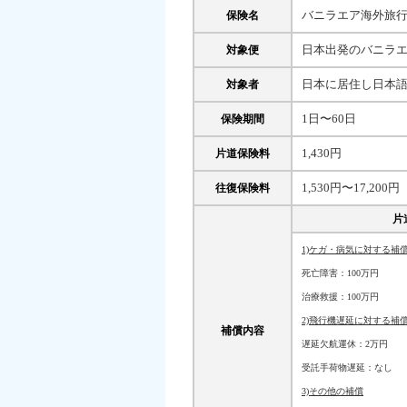
バニラエア海外旅
保険名
日本出発のバニラ
対象便
日本に居住し日本語
対象者
1日〜60日
保険期間
1,430円
片道保険料
1,530円〜17,200円
往復保険料
片
1)ケガ・病気に対する補
死亡障害：100万円
治療救援：100万円
2)飛行機遅延に対する補
補償内容
遅延欠航運休：2万円
受託手荷物遅延：なし
3)その他の補償