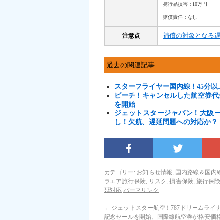
携行品損害：10万円
賠償責任：なし
補償の対象となる
注意点
過去の関連記事
スターフライヤー国内線！45分
ピーチ！キャンセルした航空券代
を開始
ジェットスタージャパン！大阪
し！欠航、遅延問題への対応か？
カテゴリー:
お知らせ情報
,
国内路線＆国内
ラエア旅行保険
,
リスク
,
損害保険
,
旅行保
延対応
パーマリンク
←
ジェットスター航空！787ドリームライ
記念セールを開始、国際線航空券が格安価