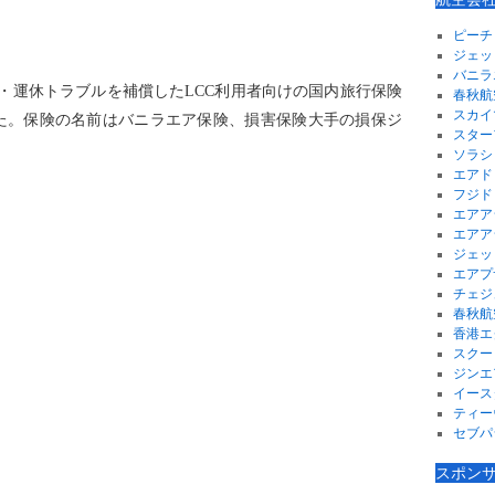
ピーチ
ジェッ
バニラ
航・運休トラブルを補償したLCC利用者向けの国内旅行保険
春秋航
スカイ
た。保険の名前はバニラエア保険、損害保険大手の損保ジ
スター
ソラシ
エアド
フジド
エアア
エアア
ジェッ
エアプ
チェジ
春秋航
香港エ
スクー
ジンエ
イース
ティー
セブパ
スポン