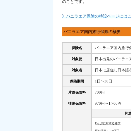
のことです。
》バニラエア保険の特設ページには
バニラエア国内旅行保険の概要
バニラエア国内旅行
保険名
日本出発のバニラエ
対象便
日本に居住し日本語を
対象者
1日〜30日
保険期間
700円
片道保険料
970円〜1,700円
往復保険料
片
1)ケガに対する補償
死亡障害：150万円