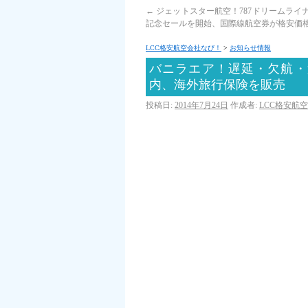
←
ジェットスター航空！787ドリームライ
記念セールを開始、国際線航空券が格安価
LCC格安航空会社なび！
>
お知らせ情報
バニラエア！遅延・欠航・
内、海外旅行保険を販売
投稿日:
2014年7月24日
作成者:
LCC格安航