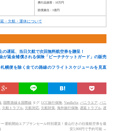
携行品損害：10万円
賠償責任：1億円
遅延・欠航・運休について
以上の遅延、当日欠航で次回無料航空券を贈呈！
金が返金補償される保険「ピーチチケットガード」の販売
ー札幌便を除く全ての路線のフライトスケジュールを見直
線
,
国際路線＆国際線
タグ:
LCC旅行保険
,
VanillaAir
,
バニラエア
,
バニ
険
,
欠航トラブル
,
欠航対応
,
欠航対策
,
海外旅行保険
,
遅延トラブル
,
遅
ナー運航開始
エアプサンセール特別運賃！釜山行きの往復航空券を最
格
安5,900円で予約可能
→