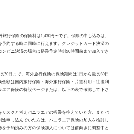
外旅行保険の保険料は1,430円〜です。保険の申し込みは、
を予約する時に同時に行えます。クレジットカード決済の
コンビニ決済の場合は搭乗予定時刻96時間前まで加入でき
長30日まで、海外旅行保険の保険期間は1日から最長60日
険金額は国内旅行保険・海外旅行保険・片道利用・往復利
ラエア保険の特設ページまたは、以下の表で確認して下さ
をリスクと考えバニラエアの搭乗を控えていた方、またバ
別途申し込んでいた方は、バニラエア保険の加入を検討し
券を予約済みの方の保険加入については前向きに調整中と