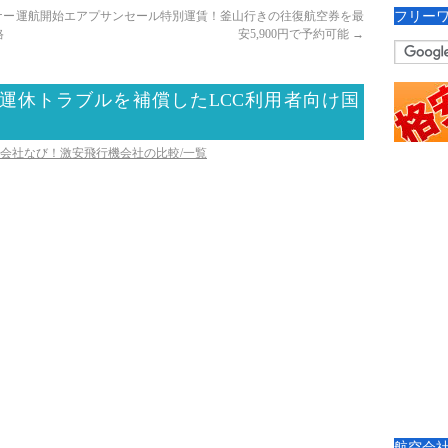
フリー
ナー運航開始
エアプサンセール特別運賃！釜山行きの往復航空券を最
格
安5,900円で予約可能
→
運休トラブルを補償したLCC利用者向け国
空会社なび！激安飛行機会社の比較/一覧
航空会