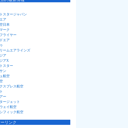
トスタージャパン
エア
空日本
マーク
フライヤー
ドエア
ゥ
リームエアラインズ
ジア
ジアX
トスター
サン
ュ航空
空
クスプレス航空
ト
アー
タージェット
ウェイ航空
シフィック航空
サーリンク