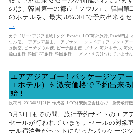
格で予約出来るセールが開催されていま
のは、韓国第一の都市「ソウル」、韓国第
のホテルを、最大50%OFFで予約出来る
→
カテゴリー:
アジア地域
|
タグ:
Expedia
,
LCC海外旅行
,
Peach韓国
,
ウル便
,
エアアジア釜山
,
エアプサン
,
エクスペディア
,
ジンエア
ュ航空
,
ピーチソウル便
,
ピーチ釜山便
,
プサン
,
海外ホテル
,
海外
釜山旅行
,
韓国LCC旅行
,
韓国旅行
|
コメントを受け付けていません
エアアジアゴー！パッケージツアー
＋ホテル）を激安価格で予約出来る
始！
投稿日:
2013年3月21日
作成者:
LCC格安航空会社なび！激安飛行機
3月31日までの間、旅行予約サイトのエア
セールが行われています。セールの対象
テル宿泊券がセットになったパッケージ