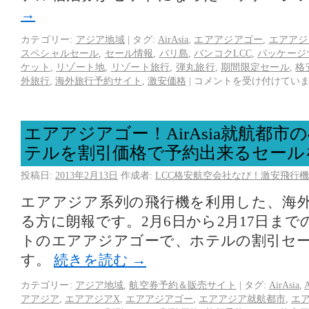
→
カテゴリー:
アジア地域
|
タグ:
AirAsia
,
エアアジアゴー
,
エアアジ
スペシャルセール
,
セール情報
,
バリ島
,
バンコクLCC
,
パッケージ
ケット
,
リゾート地
,
リゾート旅行
,
弾丸旅行
,
期間限定セール
,
格
外旅行
,
海外旅行予約サイト
,
激安価格
|
コメントを受け付けてい
エアアジアゴー！AirAsia就航都市
テルを割引価格で予約出来るセール
投稿日:
2013年2月13日
作成者:
LCC格安航空会社なび！激安飛行機
エアアジア系列の飛行機を利用した、海
る方に朗報です。2月6日から2月17日ま
トのエアアジアゴーで、ホテルの割引セ
す。
続きを読む
→
カテゴリー:
アジア地域
,
航空券予約＆販売サイト
|
タグ:
AirAsia
,
アアジア
,
エアアジアX
,
エアアジアゴー
,
エアアジア就航都市
,
エ