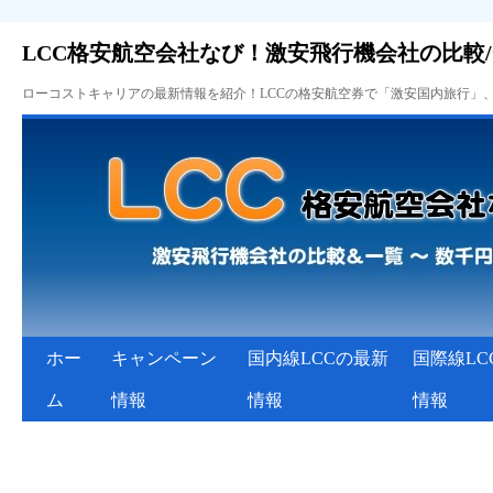
LCC格安航空会社なび！激安飛行機会社の比較
ローコストキャリアの最新情報を紹介！LCCの格安航空券で「激安国内旅行」
ホー
キャンペーン
国内線LCCの最新
国際線LC
ム
情報
情報
情報