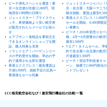
ピーチ弾丸スペシャル運賃！東
ジェットスタージャパン！
京ー台北便が往復12,000円、現
京・名古屋・大阪ーマニラ
地滞在15時間の日帰り
順次就航、運賃は最安8,50
ジェットスター！プライスウォ
香港エクスプレス！1,000
ッチ、希望価格より安い航空券
セールを開始、8,400席限
が販売されたらメールでお知ら
い者勝ち
せ
ピーチ！2016年初売りセー
エアプサン！免税品を事前注文
報、4月〜6月搭乗分の航空
できるオンラインショップを開
最安2,000円
設、購入特典も充実
Vエア！タイムセール、早
ソラシドエア！バーゲンシリー
約で名古屋ー台北便の航空
ズの予約受付を開始、早めの予
片道最安3,300円
約で適用される割引運賃
ピーチ！宿泊予約促進キャ
香港エクスプレス！最安運賃は
ーン、抽選で2,000円相当
片道6,090円、就航予定の広島ー
ントプレゼント
香港便もセール対象
LCC格安航空会社なび！激安飛行機会社の比較/一覧