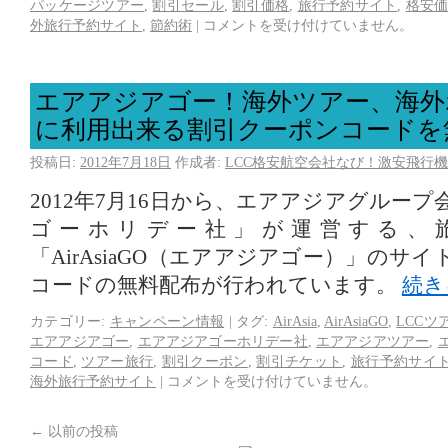
パッケージツアー
,
割引セール
,
割引価格
,
旅行予約サイト
,
格安
外旅行予約サイト
,
節約術
|
コメントを受け付けていません。
エアアジアゴー！海外ツアー、海外
に利用出来る割引クーポンコードを
投稿日:
2012年7月18日
作成者:
LCC格安航空会社なび！激安飛行機
2012年7月16日から、エアアジアグルー
ゴーホリデー社」が運営する、
「AirAsiaGO（エアアジアゴー）」のサ
コードの無料配布が行われています。
続き
カテゴリー:
キャンペーン情報
|
タグ:
AirAsia
,
AirAsiaGO
,
LCCツ
エアアジアゴー
,
エアアジアゴーホリデー社
,
エアアジアツアー
,
コード
,
ツアー旅行
,
割引クーポン
,
割引チケット
,
旅行予約サイ
海外旅行予約サイト
|
コメントを受け付けていません。
←
以前の投稿