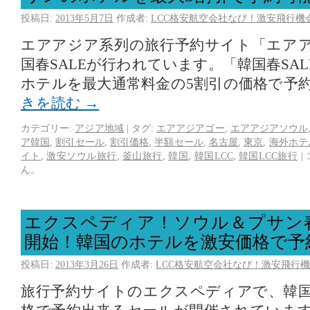
投稿日:
2013年5月7日
作成者:
LCC格安航空会社なび！激安飛行機
エアアジア系列の旅行予約サイト「エア
国春SALEが行われています。「韓国春SA
ホテルを最大通常料金の5割引の価格で予
きを読む
→
カテゴリー:
アジア地域
|
タグ:
エアアジアゴー
,
エアアジアソウル
ア韓国
,
割引セール
,
割引価格
,
半額セール
,
名古屋
,
東京
,
海外ホテ
イト
,
激安ソウル旅行
,
釜山旅行
,
韓国
,
韓国LCC
,
韓国LCC旅行
|
ん。
エクスペディア！ソウル＆プサン
開始！韓国のホテルを激安価格で予
投稿日:
2013年3月26日
作成者:
LCC格安航空会社なび！激安飛行機
旅行予約サイトのエクスペディアで、韓