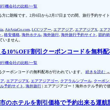
飛行機会社の比較/一覧
方に朗報です。2月6日から2月17日までの間、旅行予約サイ
ia
,
AirAsiaGo.com
,
LCCツアー
,
エアアジア
,
エアアジアX
,
エア
ト
,
格安価格
,
海外ホテル
,
海外旅行
,
海外旅行予約サイト
,
節約術
ていません。
る10%OFF割引クーポンコードを無料配
飛行機会社の比較/一覧
るクーポンコードの無料配布が行われています。
続きを読む
→
ジア
,
エアアジアX
,
エアアジアゴー
,
クアラルンプール
,
クーポン
ル予約サイト
,
海外旅行
|
エアアジアゴー！海外ホテル予約で使え
就航都市のホテルを割引価格で予約出来る運