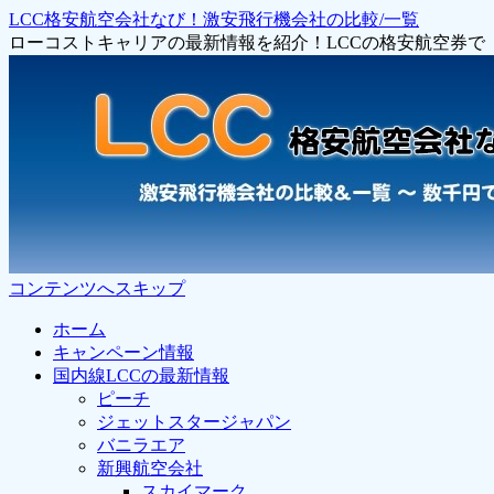
LCC格安航空会社なび！激安飛行機会社の比較/一覧
ローコストキャリアの最新情報を紹介！LCCの格安航空券
コンテンツへスキップ
ホーム
キャンペーン情報
国内線LCCの最新情報
ピーチ
ジェットスタージャパン
バニラエア
新興航空会社
スカイマーク