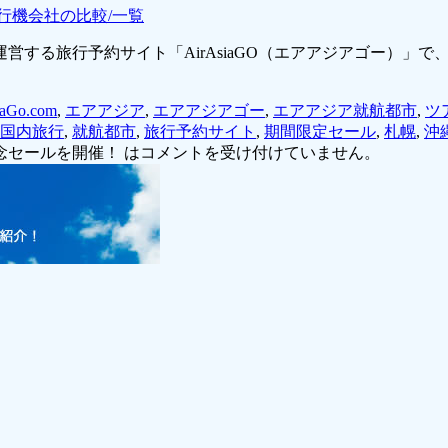
行機会社の比較/一覧
営する旅行予約サイト「AirAsiaGO（エアアジアゴー）」
iaGo.com
,
エアアジア
,
エアアジアゴー
,
エアアジア就航都市
,
ツ
国内旅行
,
就航都市
,
旅行予約サイト
,
期間限定セール
,
札幌
,
沖
セールを開催！ は
コメントを受け付けていません。