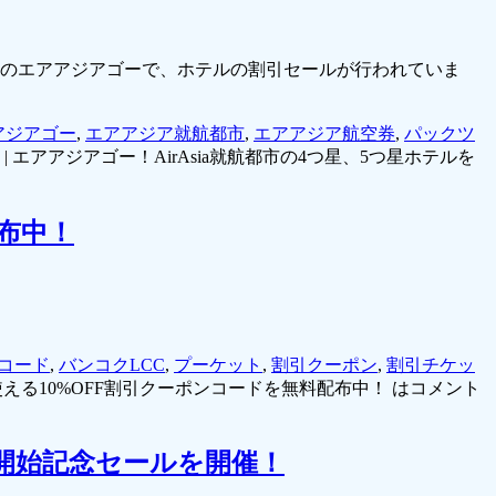
トのエアアジアゴーで、ホテルの割引セールが行われていま
アジアゴー
,
エアアジア就航都市
,
エアアジア航空券
,
パックツ
|
エアアジアゴー！AirAsia就航都市の4つ星、5つ星ホテルを
布中！
コード
,
バンコクLCC
,
プーケット
,
割引クーポン
,
割引チケッ
る10%OFF割引クーポンコードを無料配布中！ は
コメント
航開始記念セールを開催！