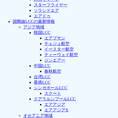
スターフライヤー
ソラシドエア
エアドゥ
国際線LCCの最新情報
アジア地域
韓国LCC
エアプサン
チェジュ航空
イースター航空
ティーウェイ航空
ジンエアー
中国LCC
春秋航空
台湾LCC
香港LCC
シンガポールLCC
スクート
クアラルンプールLCC
エアアジア
エアアジアX
オセアニア地域