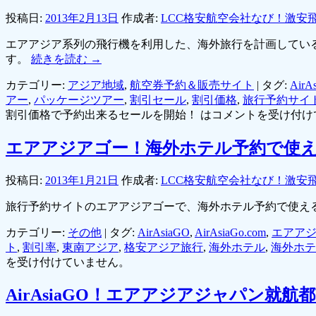
投稿日:
2013年2月13日
作成者:
LCC格安航空会社なび！激安
エアアジア系列の飛行機を利用した、海外旅行を計画している
す。
続きを読む
→
カテゴリー:
アジア地域
,
航空券予約＆販売サイト
|
タグ:
AirAs
アー
,
パッケージツアー
,
割引セール
,
割引価格
,
旅行予約サイ
割引価格で予約出来るセールを開始！ は
コメントを受け付け
エアアジアゴー！海外ホテル予約で使え
投稿日:
2013年1月21日
作成者:
LCC格安航空会社なび！激安
旅行予約サイトのエアアジアゴーで、海外ホテル予約で使え
カテゴリー:
その他
|
タグ:
AirAsiaGO
,
AirAsiaGo.com
,
エアア
ト
,
割引率
,
東南アジア
,
格安アジア旅行
,
海外ホテル
,
海外ホテ
を受け付けていません。
AirAsiaGO！エアアジアジャパン