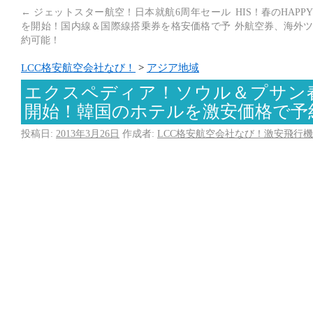
←
ジェットスター航空！日本就航6周年セール
HIS！春のHAP
を開始！国内線＆国際線搭乗券を格安価格で予
外航空券、海外ツ
約可能！
LCC格安航空会社なび！
>
アジア地域
エクスペディア！ソウル＆プサン
開始！韓国のホテルを激安価格で予
投稿日:
2013年3月26日
作成者:
LCC格安航空会社なび！激安飛行機