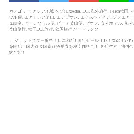
カテゴリー:
アジア地域
タグ:
Expedia
,
LCC海外旅行
,
Peach韓国
,
ウル便
,
エアアジア釜山
,
エアプサン
,
エクスペディア
,
ジンエア
ュ航空
,
ピーチソウル便
,
ピーチ釜山便
,
プサン
,
海外ホテル
,
海外
釜山旅行
,
韓国LCC旅行
,
韓国旅行
パーマリンク
←
ジェットスター航空！日本就航6周年セール
HIS！春のHAP
を開始！国内線＆国際線搭乗券を格安価格で予
外航空券、海外ツ
約可能！