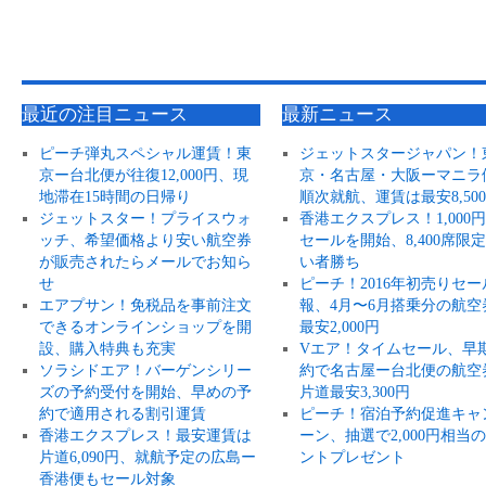
最近の注目ニュース
最新ニュース
ピーチ弾丸スペシャル運賃！東
ジェットスタージャパン！
京ー台北便が往復12,000円、現
京・名古屋・大阪ーマニラ
地滞在15時間の日帰り
順次就航、運賃は最安8,50
ジェットスター！プライスウォ
香港エクスプレス！1,000
ッチ、希望価格より安い航空券
セールを開始、8,400席限
が販売されたらメールでお知ら
い者勝ち
せ
ピーチ！2016年初売りセー
エアプサン！免税品を事前注文
報、4月〜6月搭乗分の航空
できるオンラインショップを開
最安2,000円
設、購入特典も充実
Vエア！タイムセール、早
ソラシドエア！バーゲンシリー
約で名古屋ー台北便の航空
ズの予約受付を開始、早めの予
片道最安3,300円
約で適用される割引運賃
ピーチ！宿泊予約促進キャ
香港エクスプレス！最安運賃は
ーン、抽選で2,000円相当
片道6,090円、就航予定の広島ー
ントプレゼント
香港便もセール対象