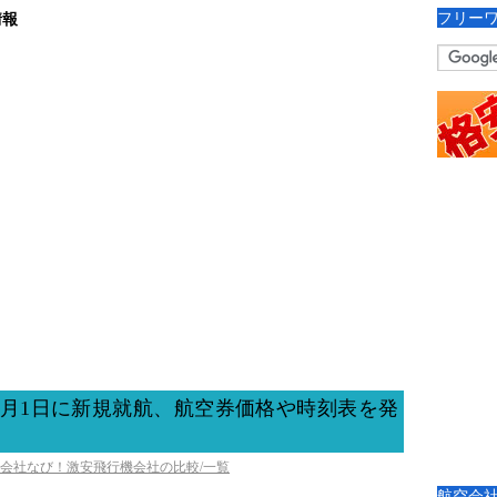
フリー
情報
2月1日に新規就航、航空券価格や時刻表を発
空会社なび！激安飛行機会社の比較/一覧
航空会