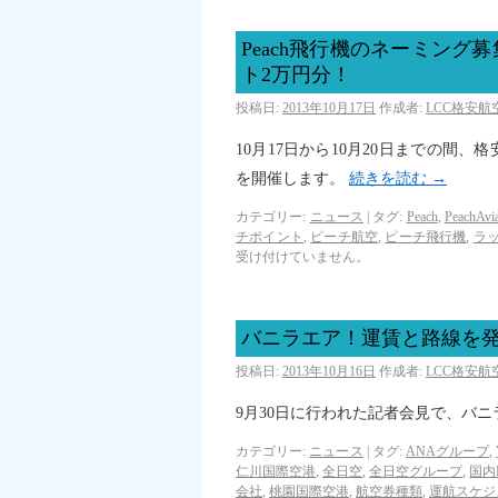
Peach飛行機のネーミン
ト2万円分！
投稿日:
2013年10月17日
作成者:
LCC格安
10月17日から10月20日までの間
を開催します。
続きを読む
→
カテゴリー:
ニュース
|
タグ:
Peach
,
PeachAvia
チポイント
,
ピーチ航空
,
ピーチ飛行機
,
ラ
受け付けていません。
バニラエア！運賃と路線を発
投稿日:
2013年10月16日
作成者:
LCC格安
9月30日に行われた記者会見で、バ
カテゴリー:
ニュース
|
タグ:
ANAグループ
,
仁川国際空港
,
全日空
,
全日空グループ
,
国内
会社
,
桃園国際空港
,
航空券種類
,
運航スケジ