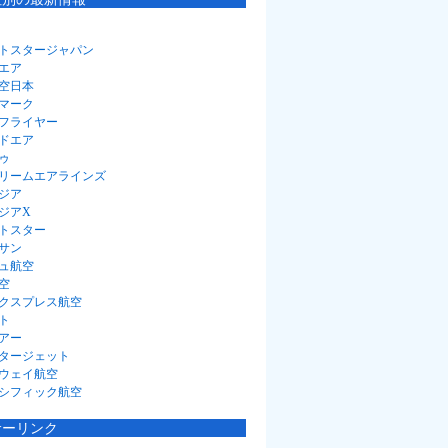
トスタージャパン
エア
空日本
マーク
フライヤー
ドエア
ゥ
リームエアラインズ
ジア
ジアX
トスター
サン
ュ航空
空
クスプレス航空
ト
アー
タージェット
ウェイ航空
シフィック航空
サーリンク