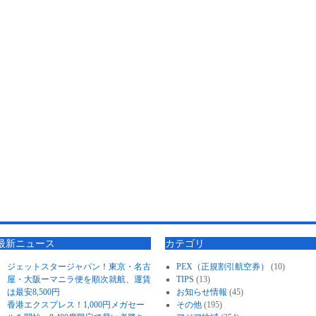
最新ニュース
カテゴリ
ジェットスタージャパン！東京・名古
PEX（正規割引航空券）
(10)
屋・大阪ーマニラ便を順次就航、運賃
TIPS
(13)
は最安8,500円
お知らせ情報
(45)
香港エクスプレス！1,000円メガセー
その他
(195)