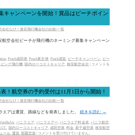
グ募集キャンペーンを開始！賞品はピーチポイン
航空会社なび！激安飛行機会社の比較/一覧
、格安航空会社ピーチが飛行機のネーミング募集キャンペーン
tion
,
Peach成田便
,
Peach東京便
,
Peach遅延
,
ピーチキャンペーン
,
ピー
ッピング飛行機
,
国内ローコストキャリア
,
格安航空会社
|
コメントを
表！航空券の予約受付は11月1日から開始！
航空会社なび！激安飛行機会社の比較/一覧
ニラエアは運賃、路線などを発表しました。
続きを読む
→
VanillaAir
,
バニラエア
,
バニラエアー
,
バニラエア料金表
,
バニラ航空
,
LCC
,
国内ローコストキャリア
,
成田空港
,
料金
,
新千歳空港
,
格安航空
ュール
,
運賃
,
那覇空港
|
コメントを受け付けていません。