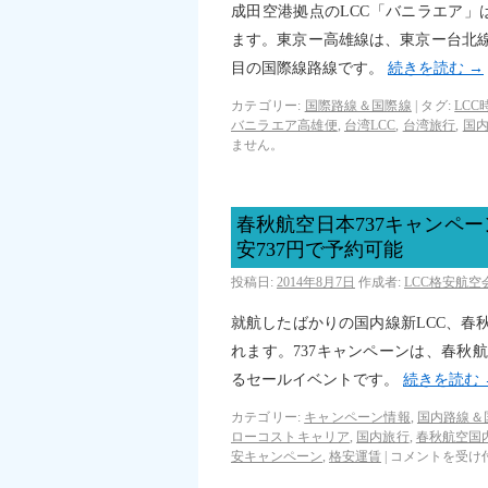
成田空港拠点のLCC「バニラエア」は
ます。東京ー高雄線は、東京ー台北
目の国際線路線です。
続きを読む
→
カテゴリー:
国際路線＆国際線
|
タグ:
LCC
バニラエア高雄便
,
台湾LCC
,
台湾旅行
,
国
ません。
春秋航空日本737キャンペ
安737円で予約可能
投稿日:
2014年8月7日
作成者:
LCC格安航
就航したばかりの国内線新LCC、春
れます。737キャンペーンは、春秋
るセールイベントです。
続きを読む
カテゴリー:
キャンペーン情報
,
国内路線＆
ローコストキャリア
,
国内旅行
,
春秋航空国
安キャンペーン
,
格安運賃
|
コメントを受け