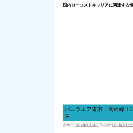
国内ローコストキャリアに関連する
バニラエア東京ー高雄線！
表
投稿日:
2014年9月24日
作成者:
LCC格安航