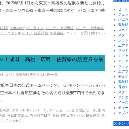
、2015年2月1日から東京ー高雄線の運航を新たに開始し
ピーチ
線・東京ーソウル線・東京ー香港線に次ぐ、バニラエア4番
ジェッ
バニラ
春秋航
時刻表
,
VanillaAir
,
バニラエア
,
バニラエア国際線
,
バニラエア時刻表
,
スカイ
内ローコストキャリア
,
就航計画
,
海外路線
|
コメントを受け付けてい
スター
ソラシ
エアド
フジド
エアア
ーン！成田ー高松・広島・佐賀線の航空券を最
エアア
ジェッ
エアプ
空会社なび！激安飛行機会社の比較/一覧
チェジ
春秋航
秋航空日本の公式ホームページで、737キャンペーンが行わ
香港エ
スクー
航空日本の片道航空券をその名の通り最安737円で予約でき
ジンエ
→
イース
ティー
国内線
|
タグ:
737キャンペーン
,
タイムセール
,
会員限定セール
,
国内
セブパ
内線
,
春秋航空成田
,
春秋航空日本
,
春秋航空日本セール
,
最安運賃
,
格
付けていません。
スポン