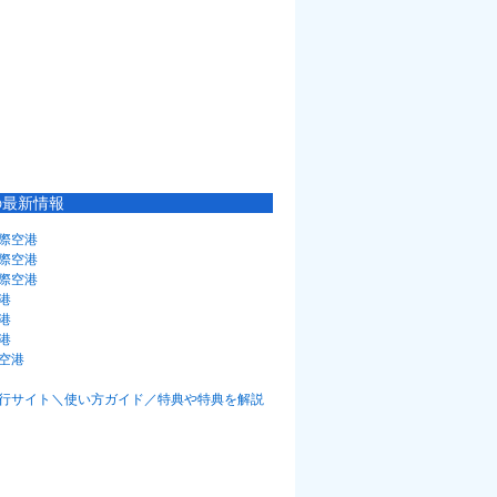
の最新情報
際空港
際空港
際空港
港
港
港
空港