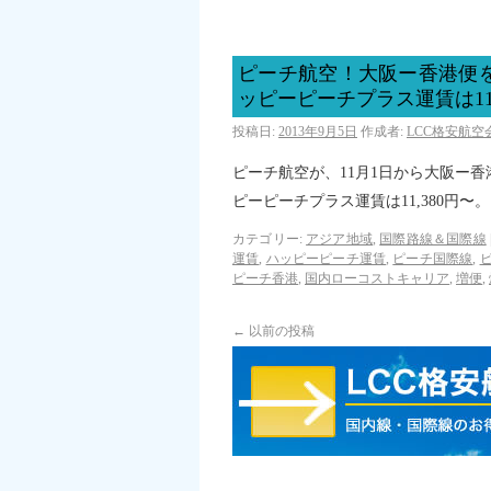
ピーチ航空！大阪ー香港便を
ッピーピーチプラス運賃は11,
投稿日:
2013年9月5日
作成者:
LCC格安航
ピーチ航空が、11月1日から大阪ー香
ピーピーチプラス運賃は11,380円〜
カテゴリー:
アジア地域
,
国際路線＆国際線
運賃
,
ハッピーピーチ運賃
,
ピーチ国際線
,
ピーチ香港
,
国内ローコストキャリア
,
増便
,
←
以前の投稿