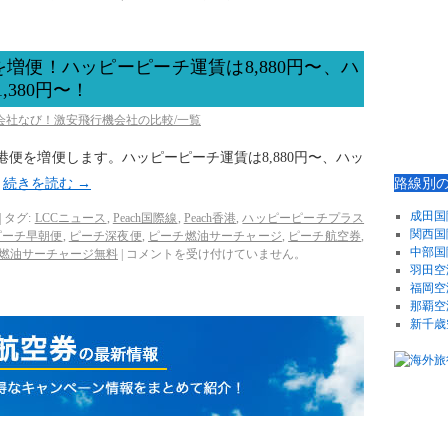
増便！ハッピーピーチ運賃は8,880円〜、ハ
380円〜！
空会社なび！激安飛行機会社の比較/一覧
港便を増便します。ハッピーピーチ運賃は8,880円〜、ハッ
路線別
。
続きを読む
→
成田国
|
タグ:
LCCニュース
,
Peach国際線
,
Peach香港
,
ハッピーピーチプラス
関西国
ピーチ早朝便
,
ピーチ深夜便
,
ピーチ燃油サーチャージ
,
ピーチ航空券
,
中部国
燃油サーチャージ無料
|
コメントを受け付けていません。
羽田空
福岡空
那覇空
新千歳