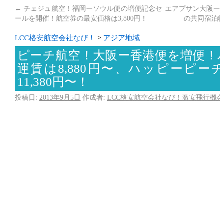
←
チェジュ航空！福岡ーソウル便の増便記念セ
エアプサン大阪ー
ールを開催！航空券の最安価格は3,800円！
の共同宿泊
LCC格安航空会社なび！
>
アジア地域
ピーチ航空！大阪ー香港便を増便！
運賃は8,880円〜、ハッピーピ
11,380円〜！
投稿日:
2013年9月5日
作成者:
LCC格安航空会社なび！激安飛行機