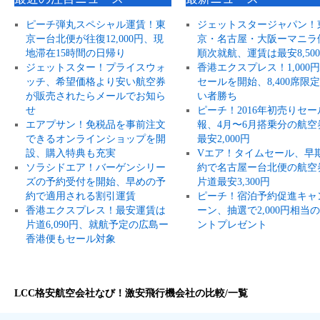
ピーチ弾丸スペシャル運賃！東
ジェットスタージャパン！
京ー台北便が往復12,000円、現
京・名古屋・大阪ーマニラ
地滞在15時間の日帰り
順次就航、運賃は最安8,50
ジェットスター！プライスウォ
香港エクスプレス！1,000
ッチ、希望価格より安い航空券
セールを開始、8,400席限
が販売されたらメールでお知ら
い者勝ち
せ
ピーチ！2016年初売りセー
エアプサン！免税品を事前注文
報、4月〜6月搭乗分の航空
できるオンラインショップを開
最安2,000円
設、購入特典も充実
Vエア！タイムセール、早
ソラシドエア！バーゲンシリー
約で名古屋ー台北便の航空
ズの予約受付を開始、早めの予
片道最安3,300円
約で適用される割引運賃
ピーチ！宿泊予約促進キャ
香港エクスプレス！最安運賃は
ーン、抽選で2,000円相当
片道6,090円、就航予定の広島ー
ントプレゼント
香港便もセール対象
LCC格安航空会社なび！激安飛行機会社の比較/一覧