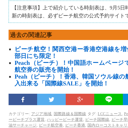
【注意事項】上で紹介している時刻表は、9月5日
新の時刻表は、必ずピーチ航空の公式予約サイト
過去の関連記事
ピーチ航空！関西空港ー香港空港線を増便
部日にち限定！
Peach（ピーチ）！中国語ホームペー
航空券の販売を開始！
Peah（ピーチ）！香港、韓国ソウル線の航
入出来る「国際線SALE」を開始！
カテゴリー:
アジア地域
,
国際路線＆国際線
タグ:
LCCニュース
,
P
ーピーチプラス運賃
,
ハッピーピーチ運賃
,
ピーチ国際線
,
ピーチ早
油サーチャージ
,
ピーチ航空券
,
ピーチ香港
,
国内ローコストキャリ