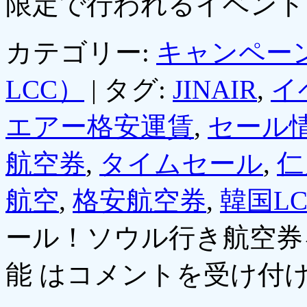
限定で行われるイベン
カテゴリー:
キャンペー
LCC）
|
タグ:
JINAIR
,
イ
エアー格安運賃
,
セール
航空券
,
タイムセール
,
仁
航空
,
格安航空券
,
韓国LC
ール！ソウル行き航空券
能 は
コメントを受け付