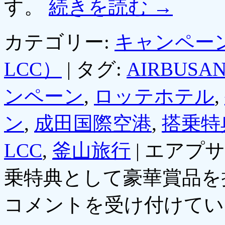
す。
続きを読む
→
カテゴリー:
キャンペー
LCC）
|
タグ:
AIRBUSA
ンペーン
,
ロッテホテル
,
ン
,
成田国際空港
,
搭乗特
LCC
,
釜山旅行
|
エアプサ
乗特典として豪華賞品を抽
コメントを受け付けてい