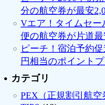
分の航空券が最安2,0
Vエア！タイムセー
便の航空券が片道最安3
ピーチ！宿泊予約促進
円相当のポイントプ
カテゴリ
PEX（正規割引航空