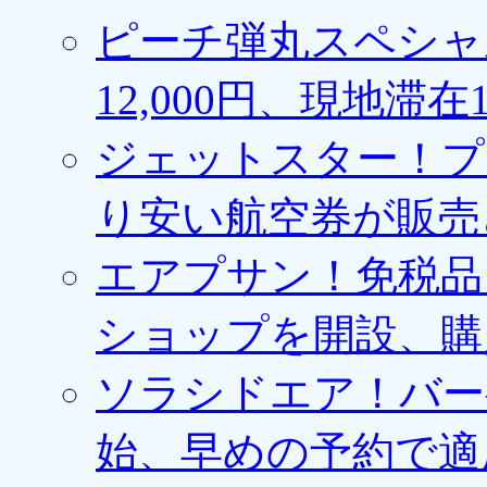
ピーチ弾丸スペシャ
12,000円、現地滞
ジェットスター！プ
り安い航空券が販売
エアプサン！免税品
ショップを開設、購
ソラシドエア！バー
始、早めの予約で適