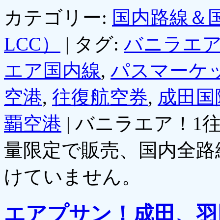
カテゴリー:
国内路線＆
LCC）
|
タグ:
バニラエ
エア国内線
,
パスマーケ
空港
,
往復航空券
,
成田国
覇空港
|
バニラエア！1
量限定で販売、国内全路
けていません。
エアプサン！成田、羽