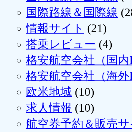
国際路線＆国際線
(2
情報サイト
(21)
搭乗レビュー
(4)
格安航空会社（国内L
格安航空会社（海外L
欧米地域
(10)
求人情報
(10)
航空券予約＆販売サ