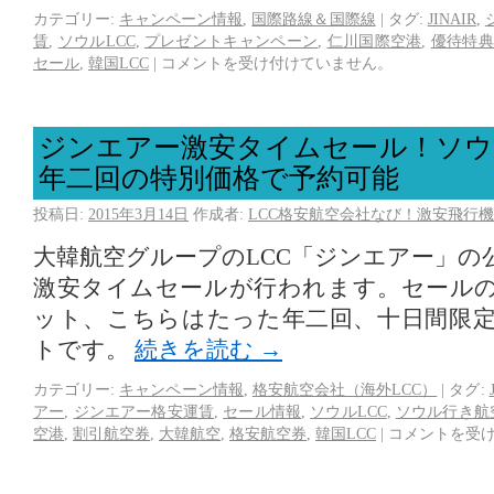
カテゴリー:
キャンペーン情報
,
国際路線＆国際線
|
タグ:
JINAIR
,
賃
,
ソウルLCC
,
プレゼントキャンペーン
,
仁川国際空港
,
優待特
セール
,
韓国LCC
|
コメントを受け付けていません。
ジンエアー激安タイムセール！ソウ
年二回の特別価格で予約可能
投稿日:
2015年3月14日
作成者:
LCC格安航空会社なび！激安飛行機
大韓航空グループのLCC「ジンエアー」の
激安タイムセールが行われます。セール
ット、こちらはたった年二回、十日間限
トです。
続きを読む
→
カテゴリー:
キャンペーン情報
,
格安航空会社（海外LCC）
|
タグ:
アー
,
ジンエアー格安運賃
,
セール情報
,
ソウルLCC
,
ソウル行き航
空港
,
割引航空券
,
大韓航空
,
格安航空券
,
韓国LCC
|
コメントを受