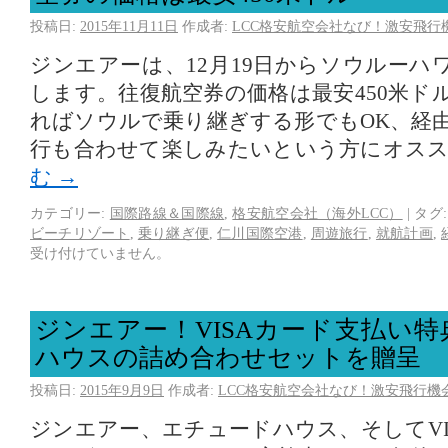
投稿日:
2015年11月11日
作成者:
LCC格安航空会社なび！激安飛行
ジンエアーは、12月19日からソウルーハ
します。往復航空券の価格は最安450米ド
ればソウルで乗り継ぎする形でもOK、経
行も合わせて楽しみたいという方にオス
む
→
カテゴリー:
国際路線＆国際線
,
格安航空会社（海外LCC）
|
タグ:
ビーチリゾート
,
乗り継ぎ便
,
仁川国際空港
,
周遊旅行
,
就航計画
,
受け付けていません。
ジンエアー！VISAカード支払い
ハウスの詰め合わせセットを贈呈
投稿日:
2015年9月9日
作成者:
LCC格安航空会社なび！激安飛行機
ジンエアー、エチュードハウス、そしてVI