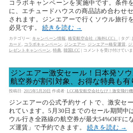
コラボキャンペーンを実施中です。条件
に、エチュードハウスの商品詰め合わせ
されます。ジンエアーで行くソウル旅行
必見です。
続きを読む
→
カテゴリー:
キャンペーン情報
,
格安航空会社（海外LCC）
|
タグ:
カード
,
コラボキャンペーン
,
ジンエアー
,
ジンエアー格安運賃
,
ジ
レゼントキャンペーン
,
特典
,
韓国LCC
|
コメントを受け付けていま
ジンエアー激安セール！日本発ソウ
航空券が割引対象、お得な特典も有
投稿日:
2015年5月20日
作成者:
LCC格安航空会社なび！激安飛行機
ジンエアーの公式予約サイトで、激安セ
れています。5月30日までのセール期間中
ウル行き全路線の航空券が最大54%OFF
ズ運賃」で予約できます。
続きを読む
→