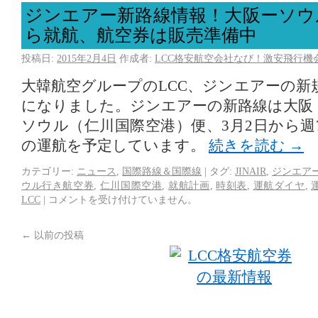
ジンエアー新路線情報！大阪ーソウ
ら就航、航空券は販売準備中
投稿日:
2015年2月4日
作成者:
LCC格安航空会社なび！激安飛行機
大韓航空グループのLCC、ジンエアーの新
になりました。ジンエアーの新路線は大阪
ソウル（仁川国際空港）便、3月2日から週
の運航を予定しています。
続きを読む
→
カテゴリー:
ニュース
,
国際路線＆国際線
|
タグ:
JINAIR
,
ジンエア
ウル行き航空券
,
仁川国際空港
,
就航計画
,
時刻表
,
運航ダイヤ
,
LCC
|
コメントを受け付けていません。
←
以前の投稿