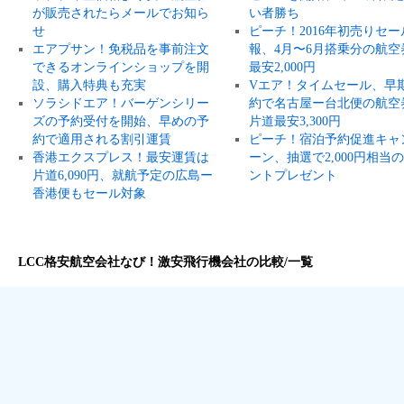
が販売されたらメールでお知ら
い者勝ち
せ
ピーチ！2016年初売りセー
エアプサン！免税品を事前注文
報、4月〜6月搭乗分の航空
できるオンラインショップを開
最安2,000円
設、購入特典も充実
Vエア！タイムセール、早
ソラシドエア！バーゲンシリー
約で名古屋ー台北便の航空
ズの予約受付を開始、早めの予
片道最安3,300円
約で適用される割引運賃
ピーチ！宿泊予約促進キャ
香港エクスプレス！最安運賃は
ーン、抽選で2,000円相当
片道6,090円、就航予定の広島ー
ントプレゼント
香港便もセール対象
LCC格安航空会社なび！激安飛行機会社の比較/一覧