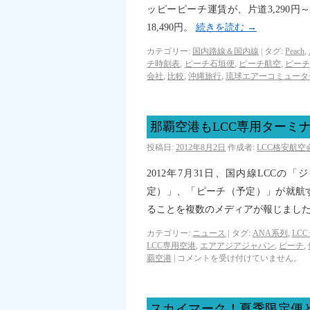
ッピーピーチ運賃が、片道3,290円～
18,490円。
続きを読む
→
カテゴリー:
国内路線＆国内線
|
タグ:
Peach
,
チ時刻表
,
ピーチ石垣便
,
ピーチ航空
,
ピー
会社
,
比較
,
沖縄旅行
,
琉球エアーコミュータ
那覇空港もLCC専用ターミ
投稿日:
2012年8月2日
作成者:
LCC格安航
2012年7月31日、国内線LCC
定）」、「ピーチ（予定）」が就航
ることを複数のメディアが報じまし
カテゴリー:
ニュース
|
タグ:
ANA系列
,
LC
LCC専用空港
,
エアアジアジャパン
,
ピーチ
,
覇空港
|
コメントを受け付けていません。
スカイマーク！夏季限定便