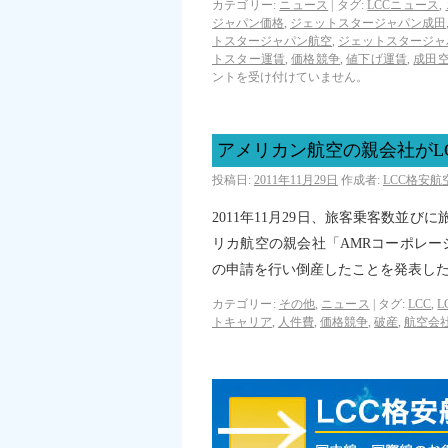
カテゴリー:
ニュース
|
タグ:
LCCニュース
,
ジャパン価格
,
ジェットスタージャパン成田
トスタージャパン航空
,
ジェットスタージャ
トスター運賃
,
価格競争
,
値下げ運賃
,
成田
ントを受け付けていません。
アメリカン航空の親会社がL
投稿日:
2011年11月29日
作成者:
LCC格安
2011年11月29日、旅客乗客数並
リカ航空の親会社「AMRコーポレー
の申請を行い倒産したことを発表し
カテゴリー:
その他
,
ニュース
|
タグ:
LCC
,
L
トキャリア
,
人件費
,
価格競争
,
破産
,
航空会