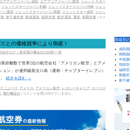
エアアジアジャパン成田
,
エアアジアジャパン運賃
,
ジェットスター
,
ジェットスタージャパン札幌
,
ジェットスタージャパン沖縄
,
ジェッ
パン運賃
,
ジェットスタージャパン那覇
,
ジェットスター成田
,
ジェッ
空港
,
新千歳空港
,
最低運賃
,
福岡空港
,
航空運賃
,
運賃
,
那覇空港
|
コメ
路線別
CCとの価格競争により倒産！
成田国
航空会社なび！激安飛行機会社の比較/一覧
関西国
中部国
びに旅客距離数で世界2位の航空会社「アメリカン航空」とアメ
羽田空
福岡空
ション」が連邦破産法11条（通称：チャプターイレブン）
那覇空
た。
続きを読む
→
新千歳
CCニュース
,
アメリカ
,
アメリカン航空
,
レガシーキャリア
,
ローコス
社
,
飛行機会社
|
コメントを受け付けていません。