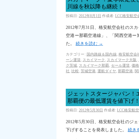
川線を秋以降も継続！
投稿日:
2012年8月1日
作成者:
LCC格安航
2012年7月31日、格安航空会社の
空港ー那覇空港線」、「関西空港ー
た。
続きを読む
→
カテゴリー:
国内路線＆国内線
,
格安航空会
ーン運賃
,
スカイマーク
,
スカイマーク大阪
,
ク茨城
,
スカイマーク那覇
,
セール運賃
,
価
社
,
比較
,
茨城空港
,
運航ダイヤ
,
那覇空港
,
関
ジェットスタージャパン！
那覇便の最低運賃を値下げ
投稿日:
2012年5月30日
作成者:
LCC格安航
2012年5月30日、格安航空会社の
下げすることを発表しました。
続き