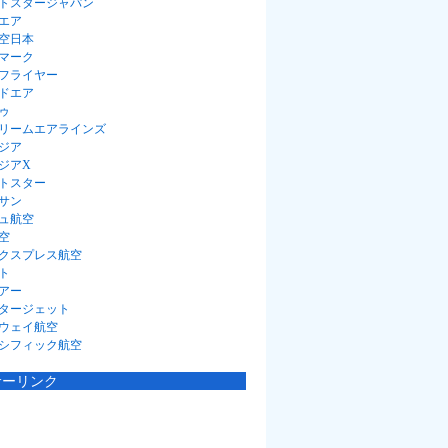
トスタージャパン
エア
空日本
マーク
フライヤー
ドエア
ゥ
リームエアラインズ
ジア
ジアX
トスター
サン
ュ航空
空
クスプレス航空
ト
アー
タージェット
ウェイ航空
シフィック航空
サーリンク