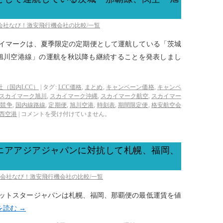
空会社なび！激安飛行機会社の比較/一覧
スカイマークは、夏季限定の定期便として運航している「茨城
旭川空港線」の運航を秋以降も継続することを発表しまし
社（国内LCC）
|
タグ:
LCC価格
,
まとめ
,
キャンペーン価格
,
キャンペ
スカイマーク旭川
,
スカイマーク沖縄
,
スカイマーク航空
,
スカイマー
格競争
,
国内線路線
,
定期便
,
旭川空港
,
時刻表
,
期間限定便
,
格安航空会
西空港
|
コメントを受け付けていません。
エアアジアジャパンに対抗して札幌、福岡、
！
空会社なび！激安飛行機会社の比較/一覧
ジェットスタージャパンは札幌、福岡、那覇便の最低運賃を値
を読む
→