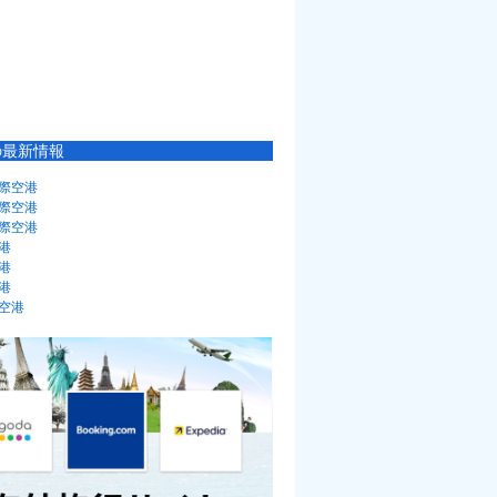
の最新情報
際空港
際空港
際空港
港
港
港
空港