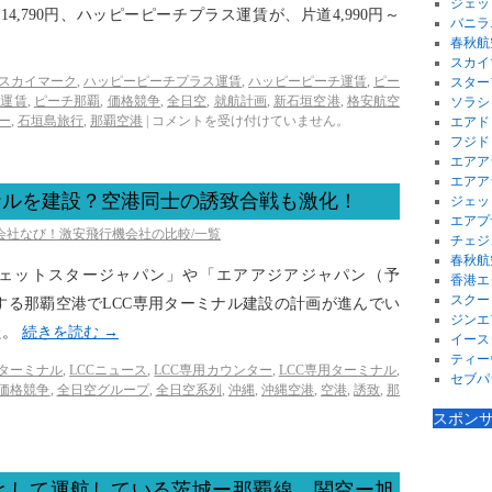
ジェッ
14,790円、ハッピーピーチプラス運賃が、片道4,990円～
バニラ
春秋航
スカイ
スカイマーク
,
ハッピーピーチプラス運賃
,
ハッピーピーチ運賃
,
ピー
スター
チ運賃
,
ピーチ那覇
,
価格競争
,
全日空
,
就航計画
,
新石垣空港
,
格安航空
ソラシ
ー
,
石垣島旅行
,
那覇空港
|
コメントを受け付けていません。
エアド
フジド
エアア
エアア
ナルを建設？空港同士の誘致合戦も激化！
ジェッ
エアプ
空会社なび！激安飛行機会社の比較/一覧
チェジ
春秋航
の「ジェットスタージャパン」や「エアアジアジャパン（予
香港エ
スクー
する那覇空港でLCC専用ターミナル建設の計画が進んでい
ジンエ
た。
続きを読む
→
イース
ティー
Cターミナル
,
LCCニュース
,
LCC専用カウンター
,
LCC専用ターミナル
,
セブパ
価格競争
,
全日空グループ
,
全日空系列
,
沖縄
,
沖縄空港
,
空港
,
誘致
,
那
スポン
として運航している茨城ー那覇線、関空ー旭