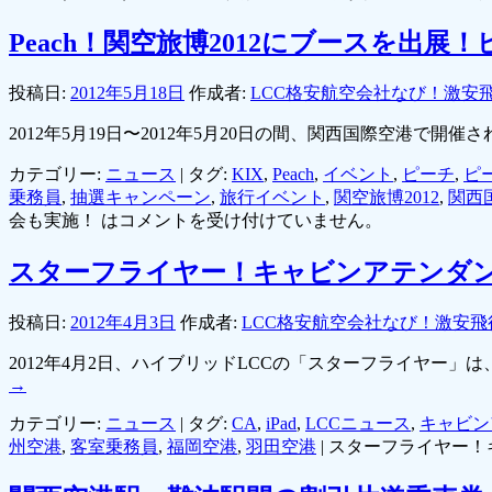
Peach！関空旅博2012にブースを
投稿日:
2012年5月18日
作成者:
LCC格安航空会社なび！激安
2012年5月19日〜2012年5月20日の間、関西国際空港で
カテゴリー:
ニュース
|
タグ:
KIX
,
Peach
,
イベント
,
ピーチ
,
ピ
乗務員
,
抽選キャンペーン
,
旅行イベント
,
関空旅博2012
,
関西
会も実施！ は
コメントを受け付けていません。
スターフライヤー！キャビンアテンダン
投稿日:
2012年4月3日
作成者:
LCC格安航空会社なび！激安飛
2012年4月2日、ハイブリッドLCCの「スターフライヤー
→
カテゴリー:
ニュース
|
タグ:
CA
,
iPad
,
LCCニュース
,
キャビン
州空港
,
客室乗務員
,
福岡空港
,
羽田空港
|
スターフライヤー！キ