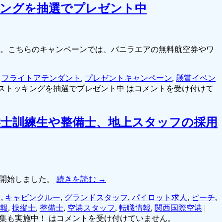
ングを抽選でプレゼント中
ます。こちらのキャンペーンでは、バニラエアの無料航空券やワ
,
フライトアテンダント
,
プレゼントキャンペーン
,
懸賞イベン
ストッキングを抽選でプレゼント中 は
コメントを受け付けて
操縦士訓練生や整備士、地上スタッフの採用
付を開始しました。
続きを読む
→
ト
,
キャビンクルー
,
グランドスタッフ
,
パイロット求人
,
ピーチ
,
報
,
操縦士
,
整備士
,
空港スタッフ
,
転職情報
,
関西国際空港
|
集も実施中！ は
コメントを受け付けていません。