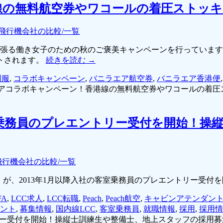
線の無料航空券やワコールの着圧ストッキ
飛行機会社の比較/一覧
間、頑張る働き女子のための秋のご褒美キャンペーンを行ってい
トされます。
続きを読む
→
制服
,
コラボキャンペーン
,
バニラエア航空券
,
バニラエア香港便
アコラボキャンペーン！香港線の無料航空券やワコールの着圧
の客室乗務員のプレエントリー受付を開始！
飛行機会社の比較/一覧
ーチ）」が、2013年1月以降入社の客室乗務員のプレエントリー受
FA
,
LCC求人
,
LCC転職
,
Peach
,
Peach航空
,
キャビンアテンダン
ント
,
募集情報
,
国内線LCC
,
客室乗務員
,
就職情報
,
採用
,
採用情
ントリー受付を開始！操縦士訓練生や整備士、地上スタッフの採用募