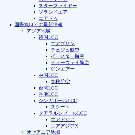
スターフライヤー
ソラシドエア
エアドゥ
国際線LCCの最新情報
アジア地域
韓国LCC
エアプサン
チェジュ航空
イースター航空
ティーウェイ航空
ジンエアー
中国LCC
春秋航空
台湾LCC
香港LCC
シンガポールLCC
スクート
クアラルンプールLCC
エアアジア
エアアジアX
オセアニア地域