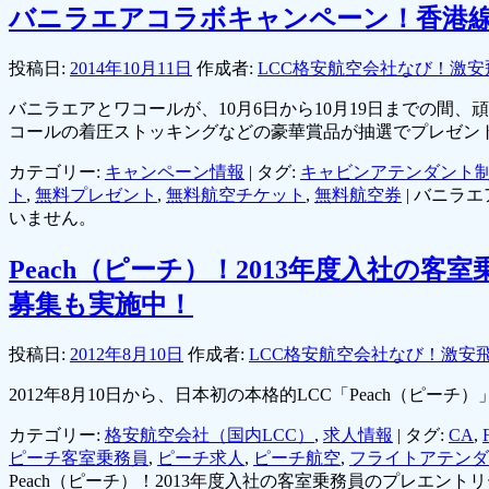
バニラエアコラボキャンペーン！香港
投稿日:
2014年10月11日
作成者:
LCC格安航空会社なび！激安
バニラエアとワコールが、10月6日から10月19日までの
コールの着圧ストッキングなどの豪華賞品が抽選でプレゼン
カテゴリー:
キャンペーン情報
|
タグ:
キャビンアテンダント
ト
,
無料プレゼント
,
無料航空チケット
,
無料航空券
|
バニラエ
いません。
Peach（ピーチ）！2013年度入社
募集も実施中！
投稿日:
2012年8月10日
作成者:
LCC格安航空会社なび！激安
2012年8月10日から、日本初の本格的LCC「Peach（ピ
カテゴリー:
格安航空会社（国内LCC）
,
求人情報
|
タグ:
CA
,
ピーチ客室乗務員
,
ピーチ求人
,
ピーチ航空
,
フライトアテンダ
Peach（ピーチ）！2013年度入社の客室乗務員のプレエ