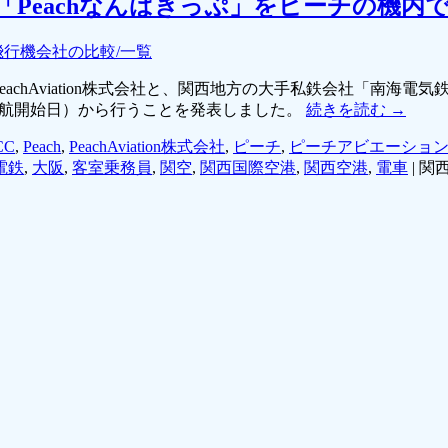
Peachなんばきっぷ」をピーチの機内
飛行機会社の比較/一覧
あるPeachAviation株式会社と、関西地方の大手私鉄会社「
チの就航開始日）から行うことを発表しました。
続きを読む
→
CC
,
Peach
,
PeachAviation株式会社
,
ピーチ
,
ピーチアビエーショ
電鉄
,
大阪
,
客室乗務員
,
関空
,
関西国際空港
,
関西空港
,
電車
|
関