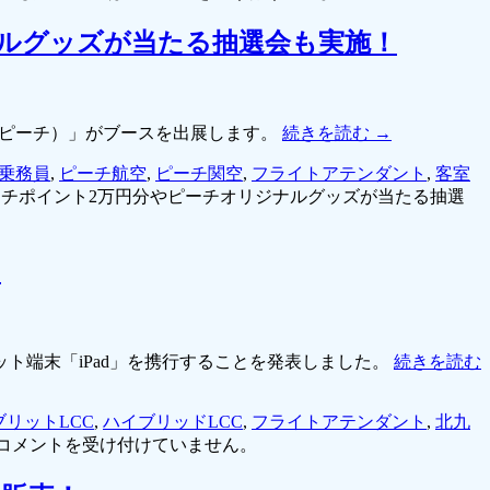
ジナルグッズが当たる抽選会も実施！
ch（ピーチ）」がブースを出展します。
続きを読む
→
乗務員
,
ピーチ航空
,
ピーチ関空
,
フライトアテンダント
,
客室
！ピーチポイント2万円分やピーチオリジナルグッズが当たる抽選
！
ット端末「iPad」を携行することを発表しました。
続きを読む
ブリットLCC
,
ハイブリッドLCC
,
フライトアテンダント
,
北九
コメントを受け付けていません。