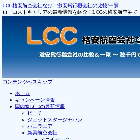
LCC格安航空会社なび！激安飛行機会社の比較/一覧
ローコストキャリアの最新情報を紹介！LCCの格安航空券
コンテンツへスキップ
ホーム
キャンペーン情報
国内線LCCの最新情報
ピーチ
ジェットスタージャパン
バニラエア
新興航空会社
スカイマーク