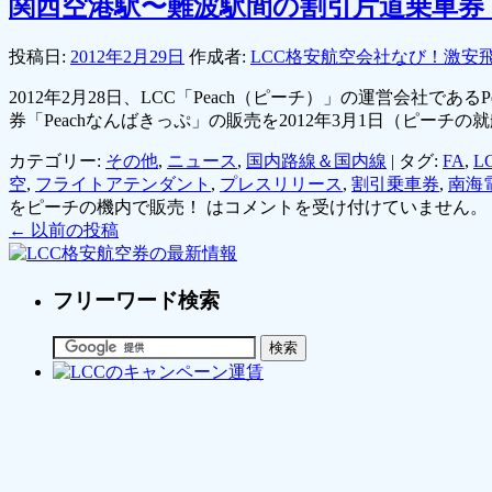
関西空港駅〜難波駅間の割引片道乗車券「
投稿日:
2012年2月29日
作成者:
LCC格安航空会社なび！激安
2012年2月28日、LCC「Peach（ピーチ）」の運営会社で
券「Peachなんばきっぷ」の販売を2012年3月1日（ピー
カテゴリー:
その他
,
ニュース
,
国内路線＆国内線
|
タグ:
FA
,
L
空
,
フライトアテンダント
,
プレスリリース
,
割引乗車券
,
南海
をピーチの機内で販売！ は
コメントを受け付けていません。
←
以前の投稿
フリーワード検索