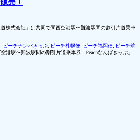
で販売！
南海電気鉄道株式会社」は共同で関西空港駅〜難波駅間の割引片道乗車
ン
,
ピーチナンバきっぷ
,
ピーチ札幌便
,
ピーチ福岡便
,
ピーチ航
西空港駅〜難波駅間の割引片道乗車券「Peachなんばきっぷ」