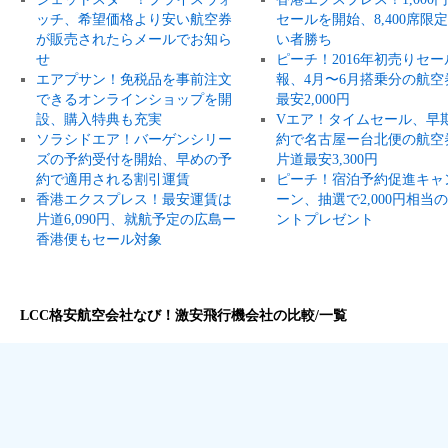
ッチ、希望価格より安い航空券
セールを開始、8,400席限
が販売されたらメールでお知ら
い者勝ち
せ
ピーチ！2016年初売りセー
エアプサン！免税品を事前注文
報、4月〜6月搭乗分の航空
できるオンラインショップを開
最安2,000円
設、購入特典も充実
Vエア！タイムセール、早
ソラシドエア！バーゲンシリー
約で名古屋ー台北便の航空
ズの予約受付を開始、早めの予
片道最安3,300円
約で適用される割引運賃
ピーチ！宿泊予約促進キャ
香港エクスプレス！最安運賃は
ーン、抽選で2,000円相当
片道6,090円、就航予定の広島ー
ントプレゼント
香港便もセール対象
LCC格安航空会社なび！激安飛行機会社の比較/一覧