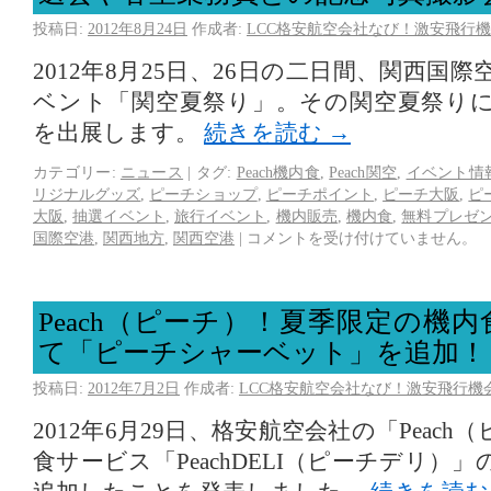
投稿日:
2012年8月24日
作成者:
LCC格安航空会社なび！激安飛行機
2012年8月25日、26日の二日間、関西国
ベント「関空夏祭り」。その関空夏祭り
を出展します。
続きを読む
→
カテゴリー:
ニュース
|
タグ:
Peach機内食
,
Peach関空
,
イベント情
リジナルグッズ
,
ピーチショップ
,
ピーチポイント
,
ピーチ大阪
,
ピ
大阪
,
抽選イベント
,
旅行イベント
,
機内販売
,
機内食
,
無料プレゼ
国際空港
,
関西地方
,
関西空港
|
コメントを受け付けていません。
Peach（ピーチ）！夏季限定の機
て「ピーチシャーベット」を追加！
投稿日:
2012年7月2日
作成者:
LCC格安航空会社なび！激安飛行機
2012年6月29日、格安航空会社の「Peac
食サービス「PeachDELI（ピーチデリ）