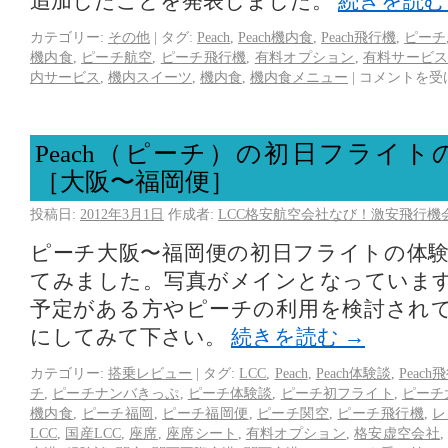
追加したことを発表しました。
続きを読
カテゴリー:
その他
|
タグ:
Peach
,
Peach機内食
,
Peach飛行機
,
ピーチ
機内食
,
ピーチ航空
,
ピーチ飛行機
,
有料オプション
,
有料サービ
内サービス
,
機内スイーツ
,
機内食
,
機内食メニュー
|
コメントを受
Peach（ピーチ）の初日フライ
［大阪〜福岡便］
投稿日:
2012年3月1日
作成者:
LCC格安航空会社なび！激安飛行機
ピーチ大阪〜福岡便の初日フライトの体
てみました。写真がメインとなっていま
予定がある方やピーチの利用を検討され
にしてみて下さい。
続きを読む
→
カテゴリー:
搭乗レビュー
|
タグ:
LCC
,
Peach
,
Peach体験談
,
Peach
チ
,
ピーチナンバきっぷ
,
ピーチ体験談
,
ピーチ初フライト
,
ピーチ
機内食
,
ピーチ福岡
,
ピーチ福岡便
,
ピーチ関空
,
ピーチ飛行機
,
レ
LCC
,
国産LCC
,
座席
,
座席シート
,
有料オプション
,
格安虚空会社