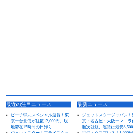
最近の注目ニュース
最新ニュース
ピーチ弾丸スペシャル運賃！東
ジェットスタージャパン！
京ー台北便が往復12,000円、現
京・名古屋・大阪ーマニラ
地滞在15時間の日帰り
順次就航、運賃は最安8,50
ジェットスター！プライスウォ
香港エクスプレス！1,000