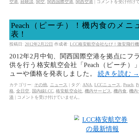
空港
,
経験談
,
関空
,
関西国際空港
,
関西空港
|
コメントを受け付け
Peach（ピーチ）！機内食のメ
表！
投稿日:
2012年2月22日
作成者:
LCC格安航空会社なび！激安飛行機
2012年2月中旬、関西国際空港を拠点に
供を行う格安航空会社「Peach（ピーチ
ューや価格を発表しました。
続きを読む
カテゴリー:
その他
,
ニュース
|
タグ:
ANA
,
LCCニュース
,
Peach
,
P
格
,
全日空
,
国内線LCC
,
格安航空会社
,
機内サービス
,
機内食
,
機内
港
|
コメントを受け付けていません。