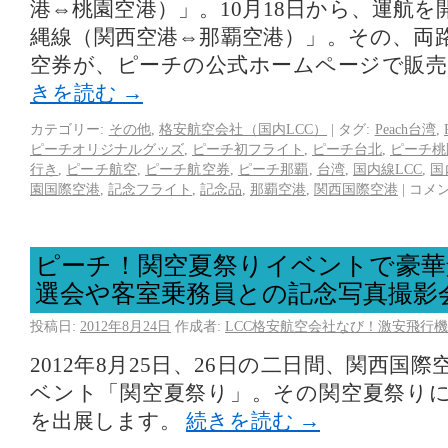
港⇔桃園空港）」。10月18日から、運航
縄線（関西空港⇔那覇空港）」。その、両
空券が、ピーチの公式ホームページで販
きを読む
→
カテゴリー:
その他
,
格安航空会社（国内LCC）
|
タグ:
Peach台湾
,
ピーチオリジナルグッズ
,
ピーチ初フライト
,
ピーチ台北
,
ピーチ桃
行き
,
ピーチ航空
,
ピーチ航空券
,
ピーチ那覇
,
台湾
,
国内線LCC
,
国
園国際空港
,
記念フライト
,
記念品
,
那覇空港
,
関西国際空港
|
コメ
ピーチ！関空夏祭りイベントで豪華
選会や客室乗務員との記念写真撮影
投稿日:
2012年8月24日
作成者:
LCC格安航空会社なび！激安飛行機
2012年8月25日、26日の二日間、関西国
ベント「関空夏祭り」。その関空夏祭り
を出展します。
続きを読む
→