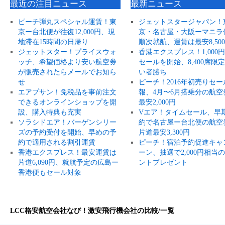
最近の注目ニュース
最新ニュース
ピーチ弾丸スペシャル運賃！東
ジェットスタージャパン！
京ー台北便が往復12,000円、現
京・名古屋・大阪ーマニラ
地滞在15時間の日帰り
順次就航、運賃は最安8,50
ジェットスター！プライスウォ
香港エクスプレス！1,000
ッチ、希望価格より安い航空券
セールを開始、8,400席限
が販売されたらメールでお知ら
い者勝ち
せ
ピーチ！2016年初売りセー
エアプサン！免税品を事前注文
報、4月〜6月搭乗分の航空
できるオンラインショップを開
最安2,000円
設、購入特典も充実
Vエア！タイムセール、早
ソラシドエア！バーゲンシリー
約で名古屋ー台北便の航空
ズの予約受付を開始、早めの予
片道最安3,300円
約で適用される割引運賃
ピーチ！宿泊予約促進キャ
香港エクスプレス！最安運賃は
ーン、抽選で2,000円相当
片道6,090円、就航予定の広島ー
ントプレゼント
香港便もセール対象
LCC格安航空会社なび！激安飛行機会社の比較/一覧