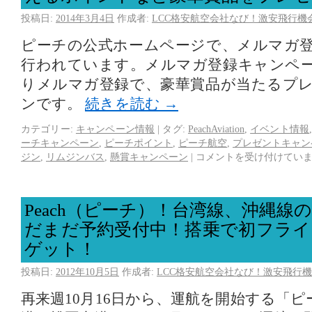
投稿日:
2014年3月4日
作成者:
LCC格安航空会社なび！激安飛行機
ピーチの公式ホームページで、メルマガ
行われています。メルマガ登録キャンペ
りメルマガ登録で、豪華賞品が当たるプ
ンです。
続きを読む
→
カテゴリー:
キャンペーン情報
|
タグ:
PeachAviation
,
イベント情報
ーチキャンペーン
,
ピーチポイント
,
ピーチ航空
,
プレゼントキャン
ジン
,
リムジンバス
,
懸賞キャンペーン
|
コメントを受け付けてい
Peach（ピーチ）！台湾線、沖縄線
だまだ予約受付中！搭乗で初フライ
ゲット！
投稿日:
2012年10月5日
作成者:
LCC格安航空会社なび！激安飛行機
再来週10月16日から、運航を開始する「