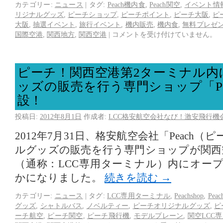
カテゴリー:
ニュース
|
タグ:
Peach機内食
,
Peach関空
,
イベント情
リジナルグッズ
,
ピーチショップ
,
ピーチポイント
,
ピーチ大阪
,
ピ
大阪
,
抽選イベント
,
旅行イベント
,
機内販売
,
機内食
,
無料プレゼ
国際空港
,
関西地方
,
関西空港
|
コメントを受け付けていません。
ピーチ！関西空港第2ターミナル内
ッズの販売を行う専門ショップ「Pea
設！
投稿日:
2012年8月1日
作成者:
LCC格安航空会社なび！激安飛行機
2012年7月31日、格安航空会社「Peach
ルグッズの販売を行う専門ショップが関西
（通称：LCC専用ターミナル）内にオー
かになりました。
続きを読む
→
カテゴリー:
ニュース
|
タグ:
LCC専用ターミナル
,
Peachshop
,
Pe
グッズ
,
シャトルバス
,
ノベルティー
,
ピーチオリジナルグッズ
,
ピ
ーチ航空
,
ピーチ関空
,
ピーチ飛行機
,
モデルプレーン
,
関空LCC