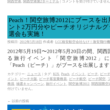
関西空港
,
関西空港第2ターミナル
|
コメントを受け付けていません
Peach！関空旅博2012にブース
ント2万円分やピーチオリジナルグ
選会も実施！
投稿日:
2012年5月18日
作成者:
LCC格安航空会社なび！激安飛行機
2012年5月19日〜2012年5月20日の間、
る旅行イベント「関空旅博2012」
「Peach（ピーチ）」がブースを出展しま
カテゴリー:
ニュース
|
タグ:
KIX
,
Peach
,
イベント
,
ピーチ
,
ピー
イント
,
ピーチ大阪
,
ピーチ客室乗務員
,
ピーチ航空
,
ピーチ関空
,
務員
,
抽選キャンペーン
,
旅行イベント
,
関空旅博2012
,
関西国際空
付けていません。
←
以前の投稿