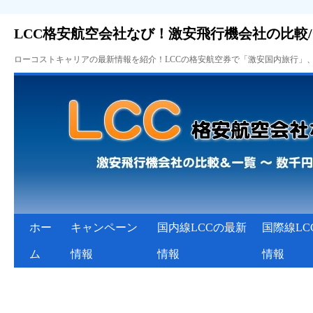
LCC格安航空会社なび！激安飛行機会社の比較
ローコストキャリアの最新情報を紹介！LCCの格安航空券で「激安国内旅行」
ホー
キャンペーン
国内線LCCの最新
国際線LC
ム
情報
情報
情報