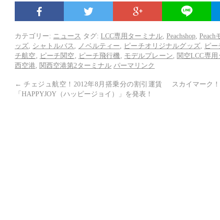
カテゴリー:
ニュース
タグ:
LCC専用ターミナル
,
Peachshop
,
Pea
ッズ
,
シャトルバス
,
ノベルティー
,
ピーチオリジナルグッズ
,
ピー
チ航空
,
ピーチ関空
,
ピーチ飛行機
,
モデルプレーン
,
関空LCC専
西空港
,
関西空港第2ターミナル
パーマリンク
←
チェジュ航空！2012年8月搭乗分の割引運賃
スカイマーク！
「HAPPYJOY（ハッピージョイ）」を発表！