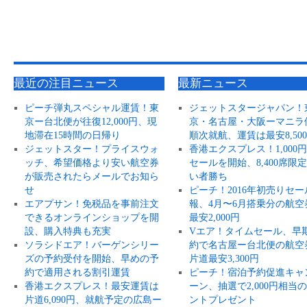
最近の注目ニュース
最新ニュース
ピーチ弾丸スペシャル運賃！東
ジェットスタージャパン！
京ー台北便が往復12,000円、現
京・名古屋・大阪ーマニラ
地滞在15時間の日帰り
順次就航、運賃は最安8,50
ジェットスター！プライスウォ
香港エクスプレス！1,000
ッチ、希望価格より安い航空券
セールを開始、8,400席限
が販売されたらメールでお知ら
い者勝ち
せ
ピーチ！2016年初売りセー
エアプサン！免税品を事前注文
報、4月〜6月搭乗分の航空
できるオンラインショップを開
最安2,000円
設、購入特典も充実
Vエア！タイムセール、早
ソラシドエア！バーゲンシリー
約で名古屋ー台北便の航空
ズの予約受付を開始、早めの予
片道最安3,300円
約で適用される割引運賃
ピーチ！宿泊予約促進キャ
香港エクスプレス！最安運賃は
ーン、抽選で2,000円相当
片道6,090円、就航予定の広島ー
ントプレゼント