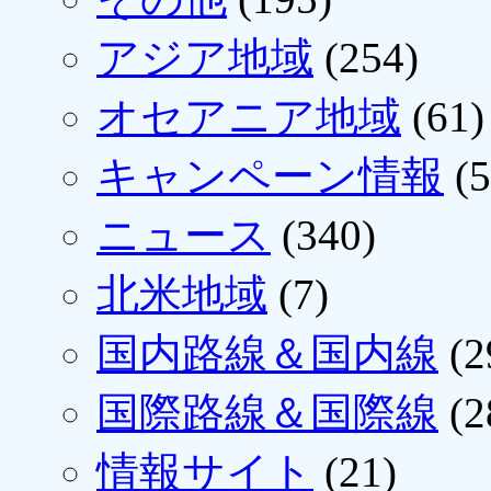
アジア地域
(254)
オセアニア地域
(61)
キャンペーン情報
(5
ニュース
(340)
北米地域
(7)
国内路線＆国内線
(2
国際路線＆国際線
(2
情報サイト
(21)