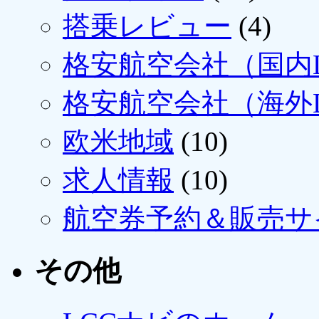
搭乗レビュー
(4)
格安航空会社（国内L
格安航空会社（海外L
欧米地域
(10)
求人情報
(10)
航空券予約＆販売サ
その他