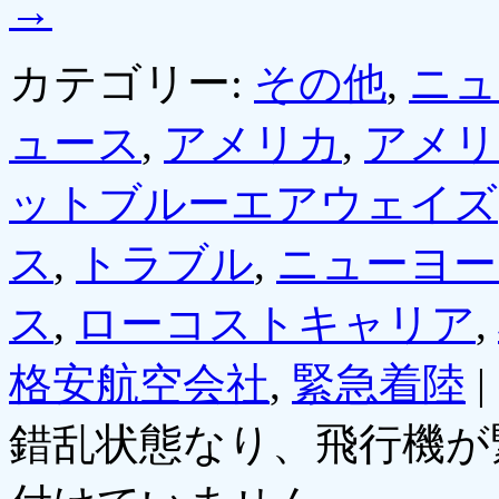
→
カテゴリー:
その他
,
ニュ
ュース
,
アメリカ
,
アメリ
ットブルーエアウェイズ
ス
,
トラブル
,
ニューヨー
ス
,
ローコストキャリア
,
格安航空会社
,
緊急着陸
|
錯乱状態なり、飛行機が