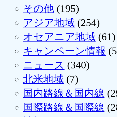
その他
(195)
アジア地域
(254)
オセアニア地域
(61)
キャンペーン情報
(5
ニュース
(340)
北米地域
(7)
国内路線＆国内線
(2
国際路線＆国際線
(2