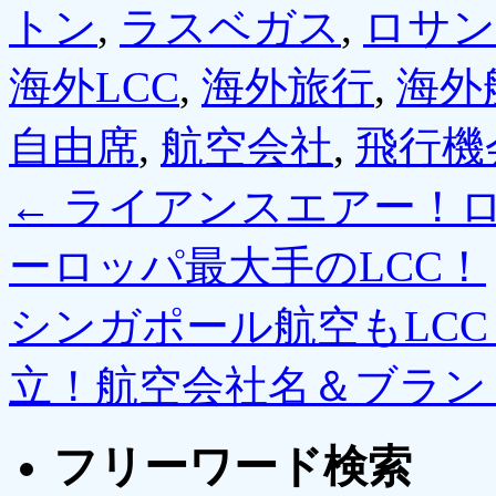
トン
,
ラスベガス
,
ロサン
海外LCC
,
海外旅行
,
海外
自由席
,
航空会社
,
飛行機
←
ライアンスエアー！
ーロッパ最大手のLCC！
シンガポール航空もLC
立！航空会社名＆ブラン
フリーワード検索