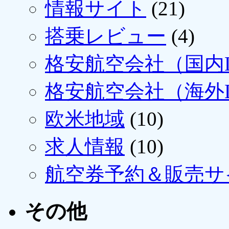
情報サイト
(21)
搭乗レビュー
(4)
格安航空会社（国内L
格安航空会社（海外L
欧米地域
(10)
求人情報
(10)
航空券予約＆販売サ
その他