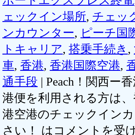
ポートエクスプレス終電
ェックイン場所
,
チェッ
ンカウンター
,
ピーチ国
トキャリア
,
搭乗手続き
,
車
,
香港
,
香港国際空港
,
通手段
|
Peach！関西
港便を利用される方は、
港空港のチェックインカ
さい！ は
コメントを受