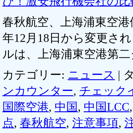
び！激安飛行機会社の比
春秋航空、上海浦東空港便
年12月18日から変更さ
ルは、上海浦東空港第二
カテゴリー:
ニュース
|
タ
ンカウンター
,
チェック
国際空港
,
中国
,
中国LCC
点
,
春秋航空
,
注意事項
,