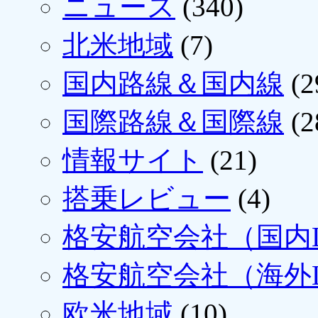
ニュース
(340)
北米地域
(7)
国内路線＆国内線
(2
国際路線＆国際線
(2
情報サイト
(21)
搭乗レビュー
(4)
格安航空会社（国内L
格安航空会社（海外L
欧米地域
(10)