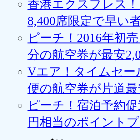
香港エクスプレス！1
8,400席限定で早い
ピーチ！2016年初
分の航空券が最安2,0
Vエア！タイムセー
便の航空券が片道最安3
ピーチ！宿泊予約促進
円相当のポイントプ