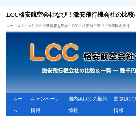
LCC格安航空会社なび！激安飛行機会社の比較
ローコストキャリアの最新情報を紹介！LCCの格安航空券で「激安国内旅行」
ホー
キャンペーン
国内線LCCの最新
国際線LC
ム
情報
情報
情報