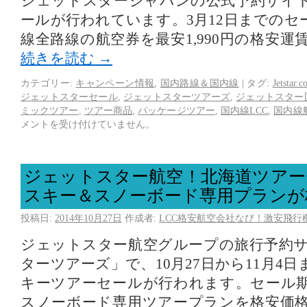
ジェットスタージャパンの公式予約サイ
ールが行われています。3月12日までのセ
線全路線の航空券を最安1,990円の格安
続きを読む
→
カテゴリー:
キャンペーン情報
,
国内路線＆国内線
|
タグ:
Jetstar.
ジェットスターセール
,
ジェットスターツアーズ
,
ジェットスター
ミックツアー
,
ツアー商品
,
パッケージツアー
,
国内線LCC
,
国内線
メントを受け付けていません。
ジェットスター航空！北海道ツアー
スキー＆スノーボード専用プランが
投稿日:
2014年10月27日
作成者:
LCC格安航空会社なび！激安飛行
ジェットスター航空グループの旅行予約
ターツアーズ」で、10月27日から11月4
キーツアーセールが行われます。セール
スノーボード専用ツアープランを格安価