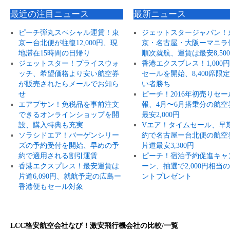
最近の注目ニュース
最新ニュース
ピーチ弾丸スペシャル運賃！東
ジェットスタージャパン！
京ー台北便が往復12,000円、現
京・名古屋・大阪ーマニラ
地滞在15時間の日帰り
順次就航、運賃は最安8,50
ジェットスター！プライスウォ
香港エクスプレス！1,000
ッチ、希望価格より安い航空券
セールを開始、8,400席限
が販売されたらメールでお知ら
い者勝ち
せ
ピーチ！2016年初売りセー
エアプサン！免税品を事前注文
報、4月〜6月搭乗分の航空
できるオンラインショップを開
最安2,000円
設、購入特典も充実
Vエア！タイムセール、早
ソラシドエア！バーゲンシリー
約で名古屋ー台北便の航空
ズの予約受付を開始、早めの予
片道最安3,300円
約で適用される割引運賃
ピーチ！宿泊予約促進キャ
香港エクスプレス！最安運賃は
ーン、抽選で2,000円相当
片道6,090円、就航予定の広島ー
ントプレゼント
香港便もセール対象
LCC格安航空会社なび！激安飛行機会社の比較/一覧