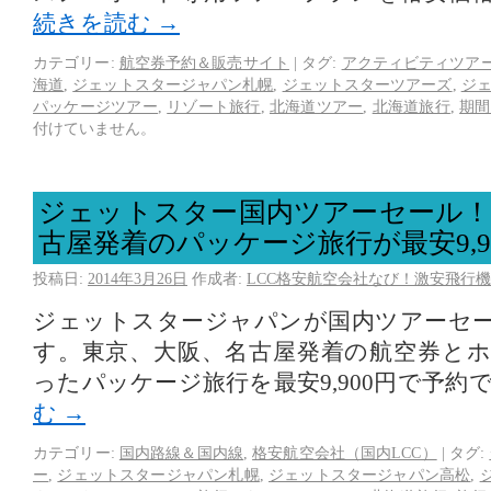
続きを読む
→
カテゴリー:
航空券予約＆販売サイト
|
タグ:
アクティビティツア
海道
,
ジェットスタージャパン札幌
,
ジェットスターツアーズ
,
ジ
パッケージツアー
,
リゾート旅行
,
北海道ツアー
,
北海道旅行
,
期間
付けていません。
ジェットスター国内ツアーセール！
古屋発着のパッケージ旅行が最安9,9
投稿日:
2014年3月26日
作成者:
LCC格安航空会社なび！激安飛行機
ジェットスタージャパンが国内ツアーセ
す。東京、大阪、名古屋発着の航空券と
ったパッケージ旅行を最安9,900円で予約
む
→
カテゴリー:
国内路線＆国内線
,
格安航空会社（国内LCC）
|
タグ:
ー
,
ジェットスタージャパン札幌
,
ジェットスタージャパン高松
,