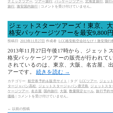
ナミックツアー
,
ツアー旅行
,
パッケージツアー
,
北海道旅行
,
旅行
旅行
,
激安国内旅行
|
コメントを受け付けていません。
ジェットスターツアーズ！東京、大
格安パッケージツアーを最安9,800
投稿日:
2013年11月27日
作成者:
LCC格安航空会社なび！激安飛行
2013年11月27日午後17時から、ジェッ
格安パッケージツアーの販売が行われて
されているのは、東京、大阪、名古屋、
アーです。
続きを読む
→
カテゴリー:
航空券予約＆販売サイト
|
タグ:
LCCツアー
,
ジェッ
タージャパン高松
,
ジェットスタージャパン鹿児島
,
ジェットスタ
ケージツアー
,
名古屋
,
国内旅行
,
大阪
,
数量限定セール
,
旅行予約
価格
|
コメントを受け付けていません。
←
以前の投稿