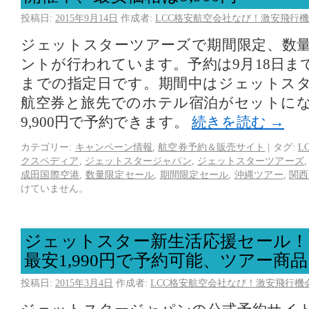
投稿日:
2015年9月14日
作成者:
LCC格安航空会社なび！激安飛行機
ジェットスターツアーズで期間限定、数
ントが行われています。予約は9月18日まで
までの指定日です。期間中はジェットス
航空券と旅先でのホテル宿泊がセットに
9,900円で予約できます。
続きを読む
→
カテゴリー:
キャンペーン情報
,
航空券予約＆販売サイト
|
タグ:
L
クスペディア
,
ジェットスタージャパン
,
ジェットスターツアーズ
成田国際空港
,
数量限定セール
,
期間限定セール
,
沖縄ツアー
,
関西
けていません。
ジェットスター新生活応援セール！
最安1,990円で予約可能、ツアー商
投稿日:
2015年3月4日
作成者:
LCC格安航空会社なび！激安飛行機