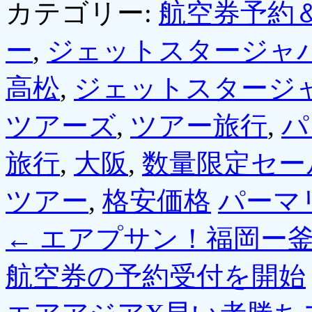
カテゴリー:
航空券予約
ー
,
ジェットスタージャ
高松
,
ジェットスタージ
ツアーズ
,
ツアー旅行
,
パ
旅行
,
大阪
,
数量限定セー
ツアー
,
格安価格
パーマ
←
エアプサン！福岡ー釜
航空券の予約受付を開始