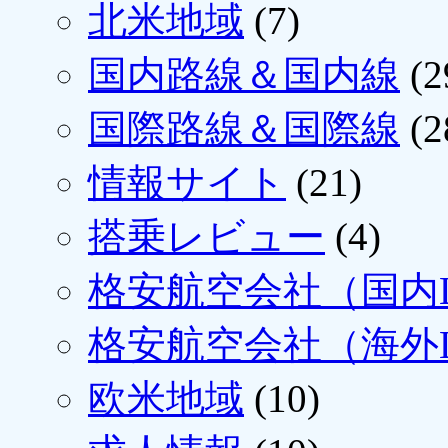
北米地域
(7)
国内路線＆国内線
(2
国際路線＆国際線
(2
情報サイト
(21)
搭乗レビュー
(4)
格安航空会社（国内L
格安航空会社（海外L
欧米地域
(10)