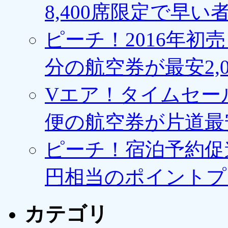
8,400席限定で早い
ピーチ！2016年初
分の航空券が最安2,0
Vエア！タイムセー
便の航空券が片道最安3
ピーチ！宿泊予約促進
円相当のポイントプ
カテゴリ