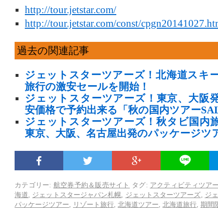
http://tour.jetstar.com/
http://tour.jetstar.com/const/cpgn20141027.ht
過去の関連記事
ジェットスターツアーズ！北海道スキ
旅行の激安セールを開始！
ジェットスターツアーズ！東京、大阪
安価格で予約出来る「秋の国内ツアーSA
ジェットスターツアーズ！秋タビ国内
東京、大阪、名古屋出発のパッケージツ
カテゴリー:
航空券予約＆販売サイト
タグ:
アクティビティツア
海道
,
ジェットスタージャパン札幌
,
ジェットスターツアーズ
,
ジ
パッケージツアー
,
リゾート旅行
,
北海道ツアー
,
北海道旅行
,
期間