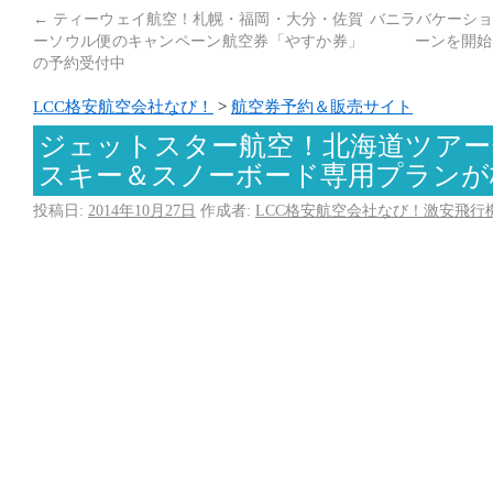
←
ティーウェイ航空！札幌・福岡・大分・佐賀
バニラバケーショ
ーソウル便のキャンペーン航空券「やすか券」
ーンを開始
の予約受付中
LCC格安航空会社なび！
>
航空券予約＆販売サイト
ジェットスター航空！北海道ツアー
スキー＆スノーボード専用プランが
投稿日:
2014年10月27日
作成者:
LCC格安航空会社なび！激安飛行