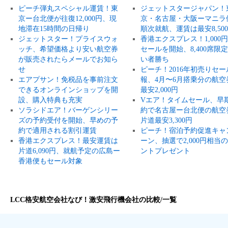
ピーチ弾丸スペシャル運賃！東
ジェットスタージャパン！
京ー台北便が往復12,000円、現
京・名古屋・大阪ーマニラ
地滞在15時間の日帰り
順次就航、運賃は最安8,50
ジェットスター！プライスウォ
香港エクスプレス！1,000
ッチ、希望価格より安い航空券
セールを開始、8,400席限
が販売されたらメールでお知ら
い者勝ち
せ
ピーチ！2016年初売りセー
エアプサン！免税品を事前注文
報、4月〜6月搭乗分の航空
できるオンラインショップを開
最安2,000円
設、購入特典も充実
Vエア！タイムセール、早
ソラシドエア！バーゲンシリー
約で名古屋ー台北便の航空
ズの予約受付を開始、早めの予
片道最安3,300円
約で適用される割引運賃
ピーチ！宿泊予約促進キャ
香港エクスプレス！最安運賃は
ーン、抽選で2,000円相当
片道6,090円、就航予定の広島ー
ントプレゼント
香港便もセール対象
LCC格安航空会社なび！激安飛行機会社の比較/一覧