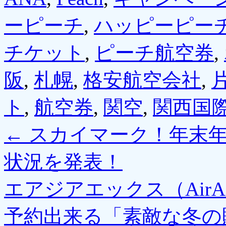
ーピーチ
,
ハッピーピー
チケット
,
ピーチ航空券
,
阪
,
札幌
,
格安航空会社
,
ト
,
航空券
,
関空
,
関西国
←
スカイマーク！年末年
状況を発表！
エアジアエックス（AirA
予約出来る「素敵な冬の