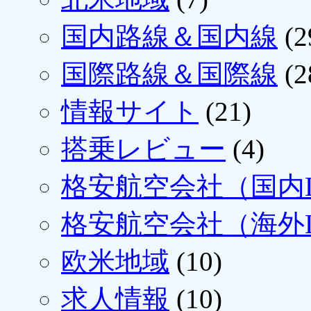
国内路線＆国内線
(2
国際路線＆国際線
(2
情報サイト
(21)
搭乗レビュー
(4)
格安航空会社（国内L
格安航空会社（海外L
欧米地域
(10)
求人情報
(10)