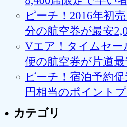
8,400席限定で早い
ピーチ！2016年初
分の航空券が最安2,0
Vエア！タイムセー
便の航空券が片道最安3
ピーチ！宿泊予約促進
円相当のポイントプ
カテゴリ