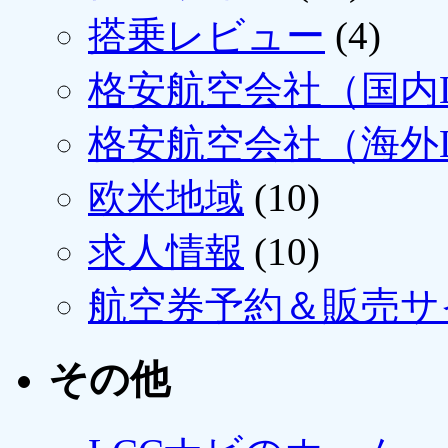
搭乗レビュー
(4)
格安航空会社（国内L
格安航空会社（海外L
欧米地域
(10)
求人情報
(10)
航空券予約＆販売サ
その他