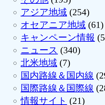
アジア地域
(254)
オセアニア地域
(61)
キャンペーン情報
(5
ニュース
(340)
北米地域
(7)
国内路線＆国内線
(2
国際路線＆国際線
(2
情報サイト
(21)