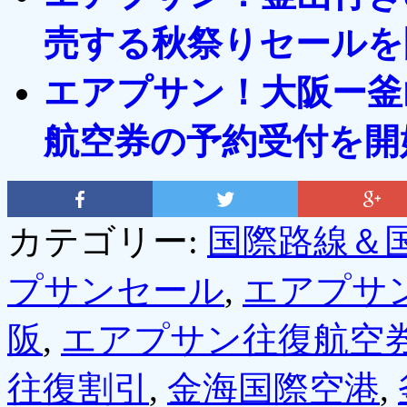
売する秋祭りセールを
エアプサン！大阪ー釜
航空券の予約受付を開
カテゴリー:
国際路線＆
プサンセール
,
エアプサ
阪
,
エアプサン往復航空
往復割引
,
金海国際空港
,