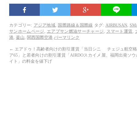
カテゴリー:
アジア地域
,
国際路線＆国際線
タグ:
AIRBUSAN
,
SM
サンホームページ
,
エアプサン燃油サーチャージ
,
スマート運賃
,
港
,
釜山
,
関西国際空港
パーマリンク
←
エアドゥ！高齢者向けの割引運賃「当日シニ
チェジュ航空格
ア65」と若者向けの割引運賃「AIRDOスカイメ
屋、福岡出発ソウル
イト」の料金を値下げ