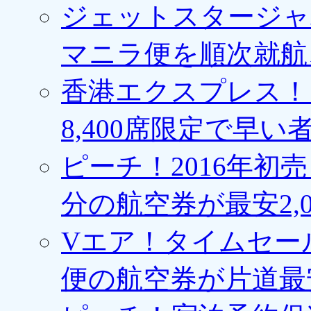
ジェットスタージャ
マニラ便を順次就航、
香港エクスプレス！1
8,400席限定で早い
ピーチ！2016年初
分の航空券が最安2,0
Vエア！タイムセー
便の航空券が片道最安3