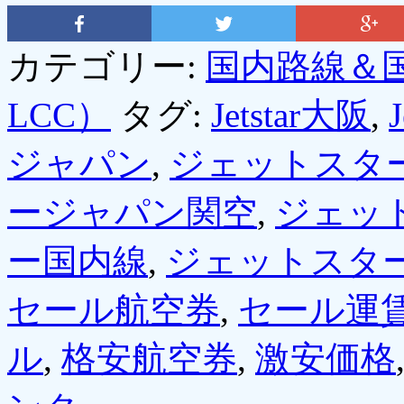
カテゴリー:
国内路線＆
LCC）
タグ:
Jetstar大阪
,
ジャパン
,
ジェットスタ
ージャパン関空
,
ジェッ
ー国内線
,
ジェットスタ
セール航空券
,
セール運
ル
,
格安航空券
,
激安価格