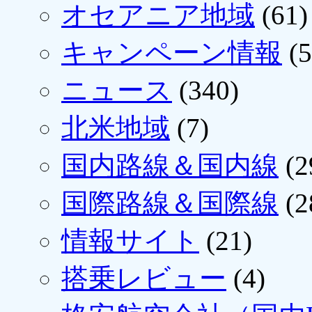
オセアニア地域
(61)
キャンペーン情報
(5
ニュース
(340)
北米地域
(7)
国内路線＆国内線
(2
国際路線＆国際線
(2
情報サイト
(21)
搭乗レビュー
(4)