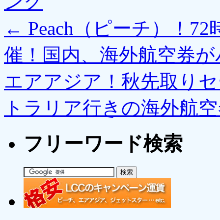
ンク
←
Peach（ピーチ）！
催！国内、海外航空券が
エアアジア！秋先取りセ
トラリア行きの海外航空
フリーワード検索