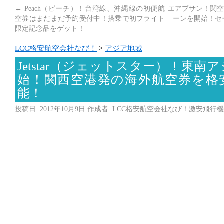
←
Peach（ピーチ）！台湾線、沖縄線の初便航
エアプサン！関空
空券はまだまだ予約受付中！搭乗で初フライト
ーンを開始！セー
限定記念品をゲット！
LCC格安航空会社なび！
>
アジア地域
Jetstar（ジェットスター）！東
始！関西空港発の海外航空券を格
能！
投稿日:
2012年10月9日
作成者:
LCC格安航空会社なび！激安飛行機