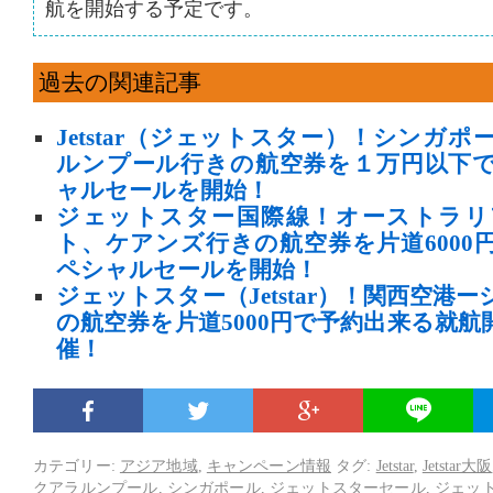
航を開始する予定です。
過去の関連記事
Jetstar（ジェットスター）！シンガ
ルンプール行きの航空券を１万円以下
ャルセールを開始！
ジェットスター国際線！オーストラリ
ト、ケアンズ行きの航空券を片道6000
ペシャルセールを開始！
ジェットスター（Jetstar）！関西空港
の航空券を片道5000円で予約出来る就
催！
カテゴリー:
アジア地域
,
キャンペーン情報
タグ:
Jetstar
,
Jetstar大阪
クアラルンプール
,
シンガポール
,
ジェットスターセール
,
ジェッ