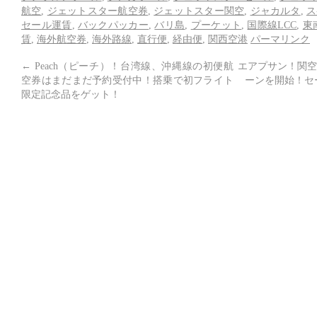
航空
,
ジェットスター航空券
,
ジェットスター関空
,
ジャカルタ
,
ス
セール運賃
,
バックパッカー
,
バリ島
,
プーケット
,
国際線LCC
,
東
賃
,
海外航空券
,
海外路線
,
直行便
,
経由便
,
関西空港
パーマリンク
←
Peach（ピーチ）！台湾線、沖縄線の初便航
エアプサン！関空
空券はまだまだ予約受付中！搭乗で初フライト
ーンを開始！セー
限定記念品をゲット！