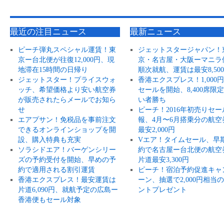
最近の注目ニュース
最新ニュース
ピーチ弾丸スペシャル運賃！東
ジェットスタージャパン！
京ー台北便が往復12,000円、現
京・名古屋・大阪ーマニラ
地滞在15時間の日帰り
順次就航、運賃は最安8,50
ジェットスター！プライスウォ
香港エクスプレス！1,000
ッチ、希望価格より安い航空券
セールを開始、8,400席限
が販売されたらメールでお知ら
い者勝ち
せ
ピーチ！2016年初売りセー
エアプサン！免税品を事前注文
報、4月〜6月搭乗分の航空
できるオンラインショップを開
最安2,000円
設、購入特典も充実
Vエア！タイムセール、早
ソラシドエア！バーゲンシリー
約で名古屋ー台北便の航空
ズの予約受付を開始、早めの予
片道最安3,300円
約で適用される割引運賃
ピーチ！宿泊予約促進キャ
香港エクスプレス！最安運賃は
ーン、抽選で2,000円相当
片道6,090円、就航予定の広島ー
ントプレゼント
香港便もセール対象