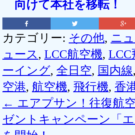
向けて本社を移転！
カテゴリー:
その他
,
ニュ
ュース
,
LCC航空機
,
LC
ーイング
,
全日空
,
国内線
空港
,
航空機
,
飛行機
,
香
←
エアプサン！往復航空
ゼントキャンペーン「エ