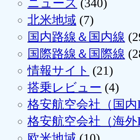
ニュース
(340)
北米地域
(7)
国内路線＆国内線
(2
国際路線＆国際線
(2
情報サイト
(21)
搭乗レビュー
(4)
格安航空会社（国内L
格安航空会社（海外L
欧米地域
(10)