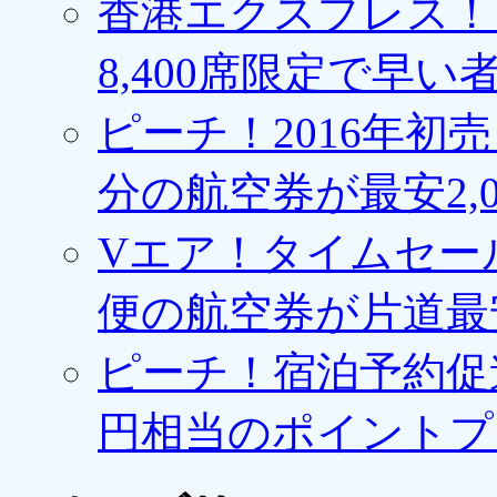
香港エクスプレス！1
8,400席限定で早い
ピーチ！2016年初
分の航空券が最安2,0
Vエア！タイムセー
便の航空券が片道最安3
ピーチ！宿泊予約促進
円相当のポイントプ