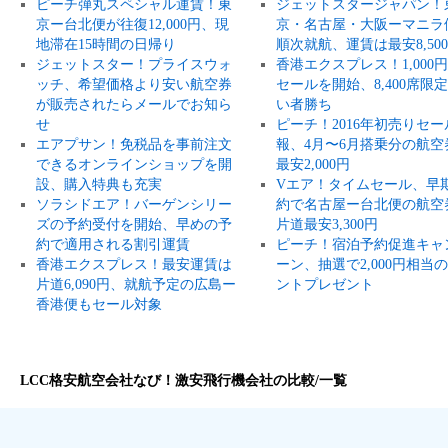
ピーチ弾丸スペシャル運賃！東
ジェットスタージャパン！
京ー台北便が往復12,000円、現
京・名古屋・大阪ーマニラ
地滞在15時間の日帰り
順次就航、運賃は最安8,50
ジェットスター！プライスウォ
香港エクスプレス！1,000
ッチ、希望価格より安い航空券
セールを開始、8,400席限
が販売されたらメールでお知ら
い者勝ち
せ
ピーチ！2016年初売りセー
エアプサン！免税品を事前注文
報、4月〜6月搭乗分の航空
できるオンラインショップを開
最安2,000円
設、購入特典も充実
Vエア！タイムセール、早
ソラシドエア！バーゲンシリー
約で名古屋ー台北便の航空
ズの予約受付を開始、早めの予
片道最安3,300円
約で適用される割引運賃
ピーチ！宿泊予約促進キャ
香港エクスプレス！最安運賃は
ーン、抽選で2,000円相当
片道6,090円、就航予定の広島ー
ントプレゼント
香港便もセール対象
LCC格安航空会社なび！激安飛行機会社の比較/一覧