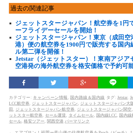
過去の関連記事
ジェットスタージャパン！航空券を1円
ーフライデーセールを開始！
ジェットスタージャパン！東京（成田空
港）便の航空券を1900円で販売する国
ル第二弾を開催！
Jetstar（ジェットスター）！東南アジ
空港発の海外航空券を格安価格で予約可
カテゴリー:
キャンペーン情報
,
国内路線＆国内線
タグ:
Jetstar
,
J
LCC航空券
,
ジェットスタージャパン
,
ジェットスタージャパン大
田
,
ジェットスタージャパン航空券
,
ジェットスタージャパン関空
ットスター航空券
,
セール運賃
,
タイムセール
,
国内線LCC
,
国内線
セール
,
格安ツアー
,
関西空港
パーマリンク
←
エアプサン！福岡ー釜山便の往復航空券を
Peach（ピーチ