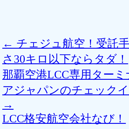
←
チェジュ航空！受託手
さ30キロ以下ならタダ！
那覇空港LCC専用ター
アジャパンのチェックイ
→
LCC格安航空会社なび！