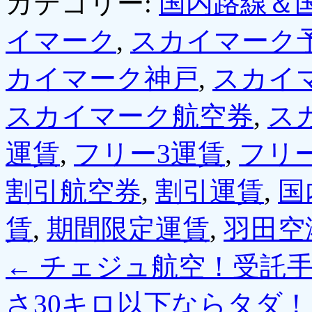
カテゴリー:
国内路線＆
イマーク
,
スカイマーク
カイマーク神戸
,
スカイ
スカイマーク航空券
,
ス
運賃
,
フリー3運賃
,
フリ
割引航空券
,
割引運賃
,
国
賃
,
期間限定運賃
,
羽田空
←
チェジュ航空！受託手
さ30キロ以下ならタダ！