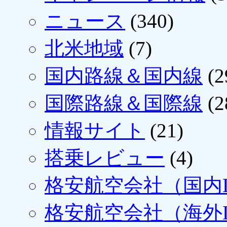
ニュース
(340)
北米地域
(7)
国内路線＆国内線
(2
国際路線＆国際線
(2
情報サイト
(21)
搭乗レビュー
(4)
格安航空会社（国内L
格安航空会社（海外L