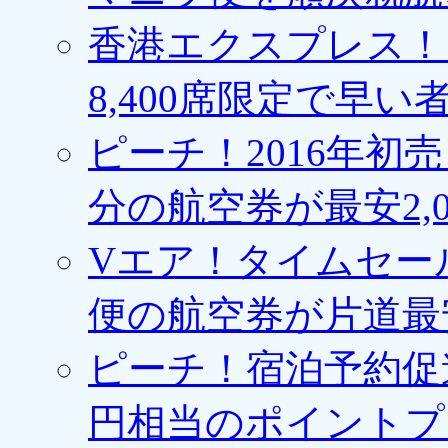
香港エクスプレス！1
8,400席限定で早い
ピーチ！2016年初
分の航空券が最安2,0
Vエア！タイムセー
便の航空券が片道最安3
ピーチ！宿泊予約促進
円相当のポイントプ