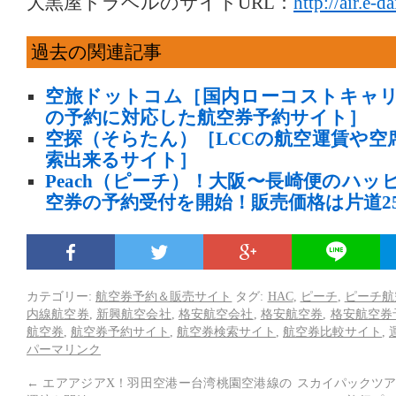
大黒屋トラベルのサイトURL：
http://air.e-
過去の関連記事
空旅ドットコム［国内ローコストキャ
の予約に対応した航空券予約サイト］
空探（そらたん）［LCCの航空運賃や空
索出来るサイト］
Peach（ピーチ）！大阪〜長崎便のハ
空券の予約受付を開始！販売価格は片道25
カテゴリー:
航空券予約＆販売サイト
タグ:
HAC
,
ピーチ
,
ピーチ航
内線航空券
,
新興航空会社
,
格安航空会社
,
格安航空券
,
格安航空券
航空券
,
航空券予約サイト
,
航空券検索サイト
,
航空券比較サイト
,
パーマリンク
←
エアアジアX！羽田空港ー台湾桃園空港線の
スカイパックツア