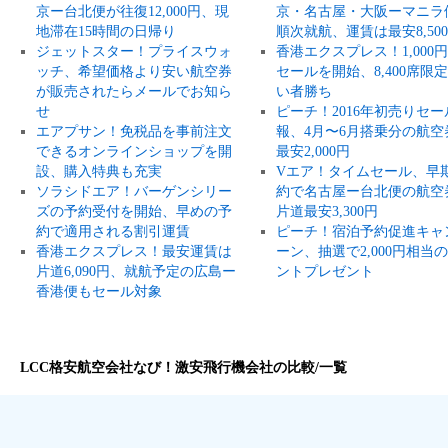
京ー台北便が往復12,000円、現
京・名古屋・大阪ーマニラ
地滞在15時間の日帰り
順次就航、運賃は最安8,50
ジェットスター！プライスウォ
香港エクスプレス！1,000
ッチ、希望価格より安い航空券
セールを開始、8,400席限
が販売されたらメールでお知ら
い者勝ち
せ
ピーチ！2016年初売りセー
エアプサン！免税品を事前注文
報、4月〜6月搭乗分の航空
できるオンラインショップを開
最安2,000円
設、購入特典も充実
Vエア！タイムセール、早
ソラシドエア！バーゲンシリー
約で名古屋ー台北便の航空
ズの予約受付を開始、早めの予
片道最安3,300円
約で適用される割引運賃
ピーチ！宿泊予約促進キャ
香港エクスプレス！最安運賃は
ーン、抽選で2,000円相当
片道6,090円、就航予定の広島ー
ントプレゼント
香港便もセール対象
LCC格安航空会社なび！激安飛行機会社の比較/一覧