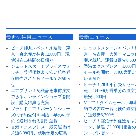
最近の注目ニュース
最新ニュース
ピーチ弾丸スペシャル運賃！東
ジェットスタージャパン！
京ー台北便が往復12,000円、現
京・名古屋・大阪ーマニラ
地滞在15時間の日帰り
順次就航、運賃は最安8,50
ジェットスター！プライスウォ
香港エクスプレス！1,000
ッチ、希望価格より安い航空券
セールを開始、8,400席限
が販売されたらメールでお知ら
い者勝ち
せ
ピーチ！2016年初売りセー
エアプサン！免税品を事前注文
報、4月〜6月搭乗分の航空
できるオンラインショップを開
最安2,000円
設、購入特典も充実
Vエア！タイムセール、早
ソラシドエア！バーゲンシリー
約で名古屋ー台北便の航空
ズの予約受付を開始、早めの予
片道最安3,300円
約で適用される割引運賃
ピーチ！宿泊予約促進キャ
香港エクスプレス！最安運賃は
ーン、抽選で2,000円相当
片道6,090円、就航予定の広島ー
ントプレゼント