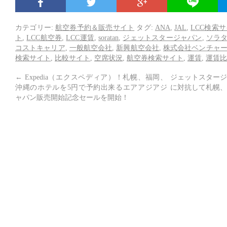
カテゴリー:
航空券予約＆販売サイト
タグ:
ANA
,
JAL
,
LCC検索
ト
,
LCC航空券
,
LCC運賃
,
soratan
,
ジェットスタージャパン
,
ソラ
コストキャリア
,
一般航空会社
,
新興航空会社
,
株式会社ベンチャ
検索サイト
,
比較サイト
,
空席状況
,
航空券検索サイト
,
運賃
,
運賃比
←
Expedia（エクスペディア）！札幌、福岡、
ジェットスタージ
沖縄のホテルを5円で予約出来るエアアジアジ
に対抗して札幌、
ャパン販売開始記念セールを開始！